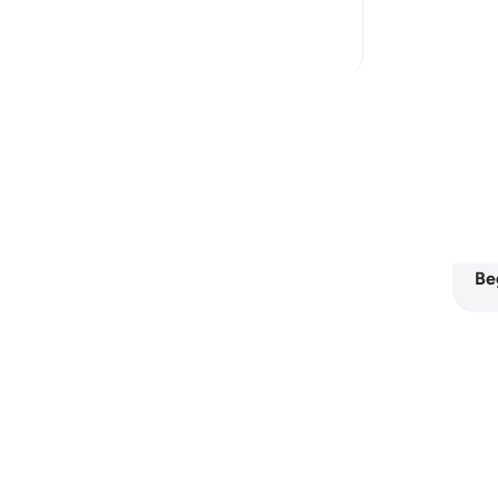
start...
Bekijk meer
23
3
Le
Lees meer reflecties
Sur
me
th
Be