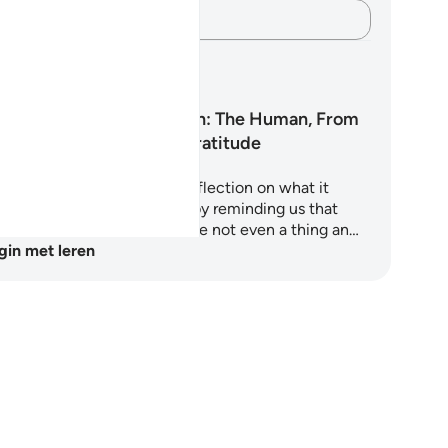
Leg je gedachten vast…
erplannen
Surah Al-Insan: The Human, From
Nothing to Gratitude
ah Al-Insan is a profound reflection on what it
ans to be human. It begins by reminding us that
ere was a time when we were not even a thing an…
gin met leren