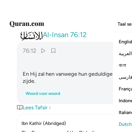
Taal s
076
وجزاهم بما صبروا جنة وحريرا ١٢
Al-Insan
76:12
Englis
76:12
العربية
বাংলা
En Hij zal hen vanwege hun geduldige volhard
ارسی
zijde.
França
Woord voor woord
Indon
Lees Tafsir
Italia
Ibn Kathir (Abridged)
Dutch