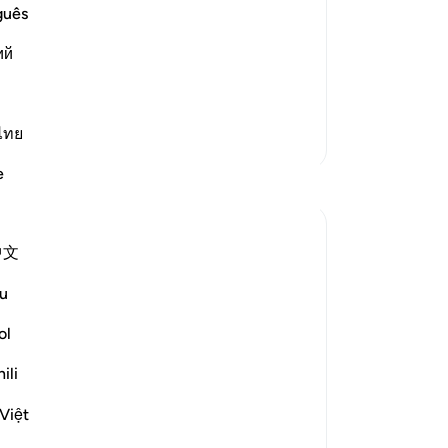
ighteous
de
guês
who disbelieve in Him from His
ge
s the flame and fire of the Hell. This is as
ий
ver
zi
r
ge
om
ไทย
Meer Tafsirs
va
e
Reflecties
wi
hu
be
Ilham Amin
中文
bl
19 weken geleden
·
Verwijzen naar
ayah 90:4, 69:22-23, 76:12-14
ge
u
One of my avocado trees has fruited quite
me
fruitfully (pun intended). Alhamdulillah.
-
So
ol
And if you know me, you know I love my
ili
avocados, so I am already salivating. But as
No
I stood there admiring this tree, naturally, I
Je
Việt
started thinking about harvesting it. I
ver