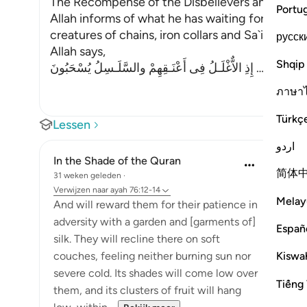
The Recompense of the Disbelievers and the R
Portu
Allah informs of what he has waiting for those 
creatures of chains, iron collars and Sa`ir. Sa`ir i
русск
Allah says,
Shqip
إِذِ الاٌّغْلَـلُ فِى أَعْنَـقِهِمْ والسَّلَـسِلُ يُسْحَبُونَ
…
Lees mee
ภาษา
Türkç
Lessen
اردو
In the Shade of the Quran
简体
31 weken geleden
·
Verwijzen naar
ayah 76:12-14
Melay
And will reward them for their patience in
adversity with a garden and [garments of]
Españ
silk. They will recline there on soft
Kiswah
couches, feeling neither burning sun nor
severe cold. Its shades will come low over
Tiếng 
them, and its clusters of fruit will hang