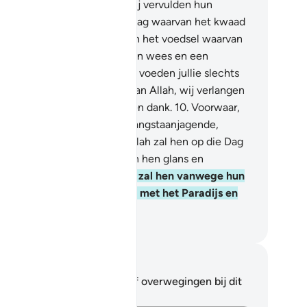
ze overvloedig stromen.
7
.
Zij vervulden hun
loften. En zij vreesden een Dag waarvan het kwaad
schrikkelijk is.
8
.
En zij gaven het voedsel waarvan
j hielden aan een arme, en een wees en een
vangene.
9
.
(Zij zeiden:) "Wij voeden jullie slechts
wille van het welbehagen van Allah, wij verlangen
n jullie geen beloning en geen dank.
10
.
Voorwaar,
j vrezen van onze Heer een angstaanjagende,
iveringwekkende Dag."
11
.
Allah zal hen op die Dag
schermen voor het kwaad en hen glans en
ijdschap schenken.
12
.
En Hij zal hen vanwege hun
duldige volharding belonen met het Paradijs en
t zijde.
fian S. Siregar
tities en reflecties
 hebt geen aantekeningen of overwegingen bij dit
s.