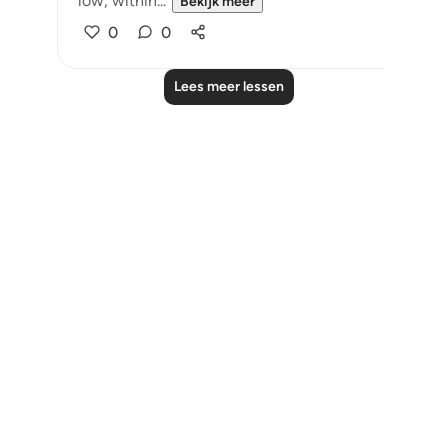
low, within...
Bekijk meer
0
0
Lees meer lessen
Notes
placeholders