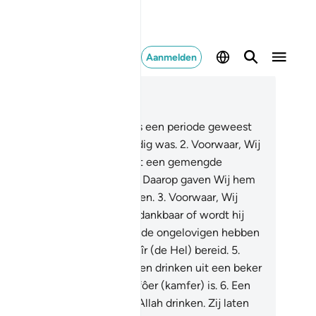
Aanmelden
es in context
fdstuk 76, Pagina 579, Juz 29
Voorzeker, er is voor de mens een periode geweest
arin hij in niets gedenkwaardig was.
2
.
Voorwaar, Wij
bben de mens geschapen uit een gemengde
uppel om hem te beproeven. Daarop gaven Wij hem
t gehoor en gezichtsvermogen.
3
.
Voorwaar, Wij
zen hem de Weg: wordt hij dankbaar of wordt hij
dankbaar?
4
.
Voorwaar, voor de ongelovigen hebben
 kettingen, en ketens en Sa'îr (de Hel) bereid.
5
.
orwaar, de deugdzamen zullen drinken uit een beker
arvan de mengdrank van Kâfôer (kamfer) is.
6
.
Een
on waarvan de dienaren van Allah drinken. Zij laten