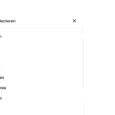
electeren
Aanmelden
Le
h
Hoo
1
.
ﱵ
ﱶ
ﱷ
ﱸ
ﱹ
ﱺ
wa
he
ing belonen met het Paradijs en met
dr
ف
he
is
we
Lees verder
on
esia
Wij
Vo
no
wa
br