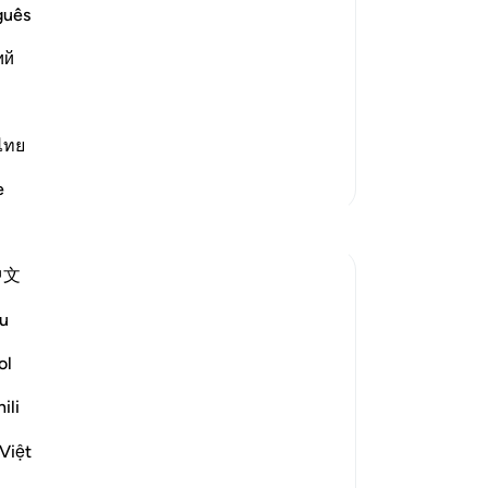
All
guês
e who worshipped other gods besides
da
them before all the witnesses, and will
ий
zo
god
gee
used to as
…
Lees meer
het
ไทย
de
Meer Tafsirs
e
en 
Reflecties
dan
ze
中文
ve
Hana Alasry
ie
6 jaar geleden
·
Verwijzen naar
ayah 28:65-75
u
These verses are a reminder of Allah's
vo
might and power. The very natural
zu
ol
phenomenon that dictates a huge part of
En
ili
our human physiology (night and day-
-
So
circadian rhythm). Our power is in
Việt
submitting to his power. Control is an
No