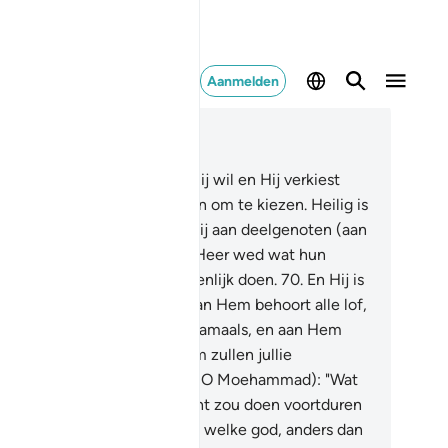
Aanmelden
es in context
fdstuk 28, Pagina 394, Juz 20
.
En jouw Heer schept wat Hij wil en Hij verkiest
e Hij wil). Het is niet aan hen om te kiezen. Heilig is
lah en Verheven boven wat zij aan deelgenoten (aan
m) toekennen.
69
.
En jouw Heer wed wat hun
rten verbergen en wat zij openlijk doen.
70
.
En Hij is
ah, er is geen god dan Hij. Aan Hem behoort alle lof,
 deze wereld en in het Hiernamaals, en aan Hem
hoort het oordeel en tot Hem zullen jullie
ruggekeerd worden.
71
.
Zeg (O Moehammad): "Wat
chten jullie: als Allah de nacht zou doen voortduren
t aan de Dag der Opstanding; welke god, anders dan