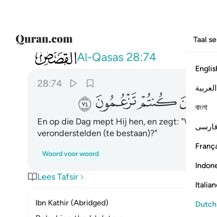
Taal s
028
ويوم يناديهم فيقول اين شركايي الذين ك
Al-Qasas
28:74
Englis
28:74
العربية
ﲀ
ﲁ
ﲂ
ﲃ
বাংলা
En op die Dag mept Hij hen, en zegt: "Waar zij
ارسی
veronderstelden (te bestaan)?"
França
Woord voor woord
Indon
Lees Tafsir
Italia
Ibn Kathir (Abridged)
Dutch