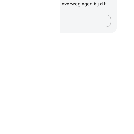
 hebt geen aantekeningen of overwegingen bij dit
s.
Leg je gedachten vast…