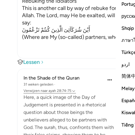
Rebuking the Idolators
Portu
This is another call by way of rebuke for thos
Allah. The Lord, may He be exalted, will call to 
русск
say:
Shqip
أَيْنَ شُرَكَآئِىَ الَّذِينَ كُنتُمْ تَزْعُمُونَ
(Where are My (so-called) partners, whom you 
ภาษา
Türkç
Lessen
اردو
简体
In the Shade of the Quran
31 weken geleden
·
Melay
Verwijzen naar
ayah 28:74-75
Here, a quick image of the Day of
Españ
Judgement is presented in a rhetorical
question about those beings the
Kiswah
unbelievers alleged to be partners with
Tiếng 
God. The surah, thus, confronts them with
their false claims, showing them to be