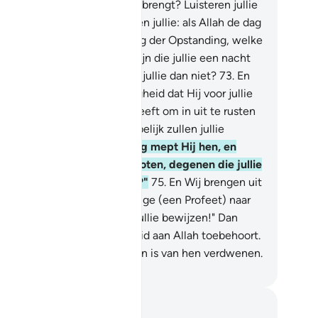
ah, zou er zijn die jullie licht brengt? Luisteren jullie
n niet?"
72
.
Zeg: "Wat dachten jullie: als Allah de dag
u doen voortduren tot de Dag der Opstanding, welke
, anders den Allah, zou er zijn die jullie een nacht
ft om in uit te rusten? Zien jullie dan niet?
73
.
En
 behoort tot Zijn Barmhartigheid dat Hij voor jullie
 nacht en de dag gemaakt heeft om in uit te rusten
Zijn gunsten te zoeken. Hopelijk zullen jullie
kbaar zijn.
74
.
En op die Dag mept Hij hen, en
gt: "Waar zijn Mijn deelgenoten, degenen die jullie
ronderstelden (te bestaan)?"
75
.
En Wij brengen uit
dere gemeenschap een getuige (een Profeet) naar
ren en Wij zeggen: "Brengt jullie bewijzen!" Dan
llen zij weten dat de Waarheid aan Allah toebehoort.
 wat zij plachten te verzinnen is van hen verdwenen.
fian S. Siregar
tities en reflecties