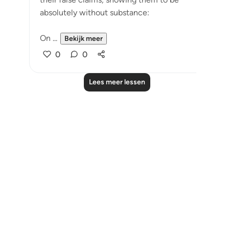
absolutely without substance:
On ...
Bekijk meer
0
0
Lees meer lessen
Notes
placeholders
close