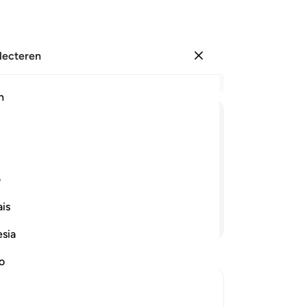
electeren
Aanmelden
Le
h
Hoo
68
ﱻ
ﱼ
ﱽ
ﱾ
ﱿ
(wi
Al
n Mijn deelgenoten, degenen die jullie
He
ف
ha
is
All
Lees verder
op
esia
be
te
no
da
to