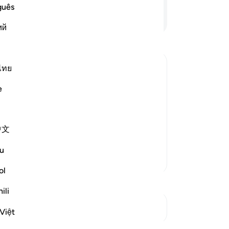
To
guês
he
Lees verder
ий
om
dr
hem
he
ไทย
va
arriage to One of Them
e
in 
e sheep, their father was surprised
ne
at had happened, and they told him
"V
 sent one of them to call him
…
中文
do
tja
u
dan
Meer Tafsirs
jij
ol
op
ili
zi
Zie knooppunten
ook
Việt
is