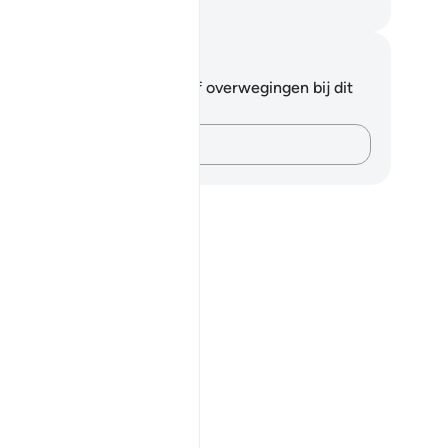
fian S. Siregar
tities en reflecties
 hebt geen aantekeningen of overwegingen bij dit
s.
Leg je gedachten vast…