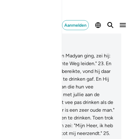
Aanmelden
es in context
fdstuk 28, Pagina 388, Juz 20
.
En toen hij in de richting van Madyan ging, zei hij:
oge mijn Heer mij op de rechte Weg leiden."
23
.
En
en hij het water van Madyan bereikte, vond hij daar
n groep mensen die hun vee te drinken gaf. En Hij
of naast hen twee vrouwen aan die hun vee
enhielden. Hij zei. "Wat is er met jullie aan de
d?" Zij zeiden: "Wij laten het vee pas drinken als de
rders weggaan en onze vader is een zeer oude man."
.
Toen gaf hij hun vee voor hen te drinken. Toen trok
 zich terug in de schaduw, en zei: "Mijn Heer, ik heb
hoefte aan het goede dat U tot mij neerzendt."
25
.