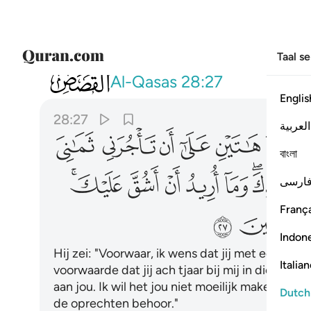
Taal s
028
قال اني اريد ان انكحك احدى ابنتي ها
Al-Qasas
28:27
Englis
28:27
العربية
ﲫ
ﲬ
ﲭ
ﲮ
ﲯ
ﲰ
বাংলা
ﲷﲸ
ﲹ
ﲺ
ﲻ
ﲼ
ﲽﲾ
ارسی
França
ﳅ
Indon
Hij zei: "Voorwaar, ik wens dat jij met een van
Italia
voorwaarde dat jij ach tjaar bij mij in dienst komt
aan jou. Ik wil het jou niet moeilijk maken, jij zu
Dutch
de oprechten behoor."