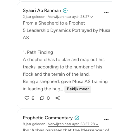
Syaari Ab Rahman
2 jaar geleden
·
Verwijzen naar
ayah 28:27
From a Shepherd to a Prophet
5 Leadership Dynamics Portrayed by Musa
AS
1. Path Finding
A shepherd has to plan and map out his
tracks according to the number of his
flock and the terrain of the land.
Being a shepherd, gave Musa AS training
in leading the hug...
Bekijk meer
6
0
Prophetic Commentary
8 jaar geleden
·
Verwijzen naar
ayah 28:27-28
Ibn ‘Abbâs narrates that the Messenger of