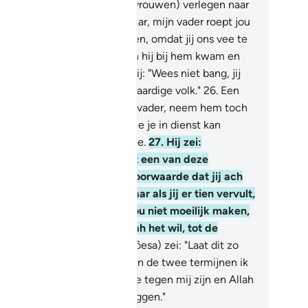
en kwam een van de twee (vrouwen) verlegen naar
en toelopen, en zei: "Voorwaar, mijn vader roept jou
 te komen, om jou te belonen, omdat jij ons vee te
inken hebt gegeven." En toen hij bij hem kwam en
 het verhaal vertelde, zei hij: "Wees niet bang, jij
bt je gered van het onrechtvaardige volk."
26
.
Een
n de twee (vrouwen) zei: "O vader, neem hem toch
dienst. Voorwaar, de beste die je in dienst kan
men is de betrouwbare sterke.
27
.
Hij zei:
oorwaar, ik wens dat jij met een van deze
chters van mij trouwt, op voorwaarde dat jij ach
ar bij mij in dienst komt. Maar als jij er tien vervult,
 is dat aan jou. Ik wil het jou niet moeilijk maken,
 zult bevinden dat ik, als Allah het wil, tot de
rechten behoor."
28
.
Hij (Môesa) zei: "Laat dit zo
jn tussen mij en jou. Welke van de twee termijnen ik
 vervul, laat er geen onvrede tegen mij zijn en Allah
 Berschermer over wat wij zeggen."