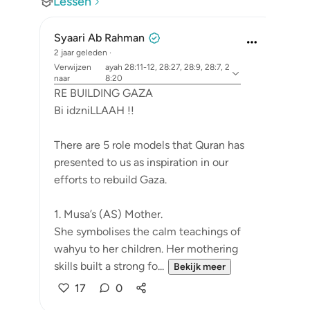
Lessen
Syaari Ab Rahman
2 jaar geleden
·
Verwijzen
ayah 28:11-12, 28:27, 28:9, 28:7, 2
naar
8:20
RE BUILDING GAZA
Bi idzniLLAAH !!
There are 5 role models that Quran has
presented to us as inspiration in our
efforts to rebuild Gaza.
1. Musa’s (AS) Mother.
She symbolises the calm teachings of
wahyu to her children. Her mothering
skills built a strong fo...
Bekijk meer
17
0