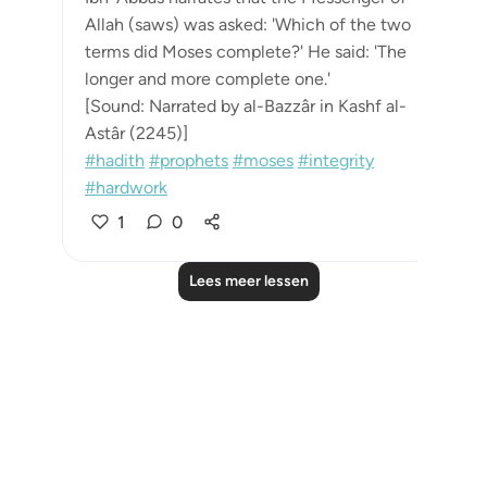
Allah (saws) was asked: 'Which of the two
terms did Moses complete?' He said: 'The
longer and more complete one.'
[Sound: Narrated by al-Bazzâr in Kashf al-
Astâr (2245)]
#hadith
#prophets
#moses
#integrity
#hardwork
1
0
Lees meer lessen
Notes
placeholders
close