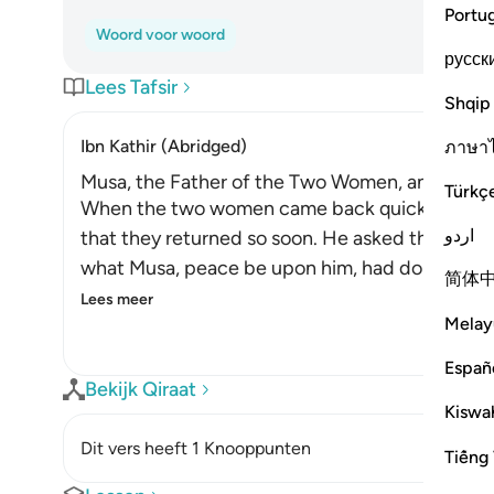
Portu
Woord voor woord
русск
Lees Tafsir
Shqip
Ibn Kathir (Abridged)
ภาษา
Musa, the Father of the Two Women, and His M
Türkç
When the two women came back quickly with th
اردو
that they returned so soon. He asked them wh
what Musa, peace be upon him, had done. So he
简体
Lees meer
Melay
Españ
Bekijk Qiraat
Kiswah
Dit vers heeft 1 Knooppunten
Tiếng 