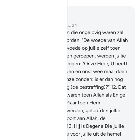
Lees in context
Hoofdstuk 40, Pagina 469, Juz 24
10
.
Voorwaar, tot degenen die ongelovig waren zal
(op die Dag) geroepen worden: "De woede van Allah
is zeker groter dan jullie woede op jullie zelf toen
jullie tot het geloof werden geroepen, werden jullie
ongelovig.
11
.
Zij zullen zeggen: "Onze Heer, U heeft
ons twee maal doen sterven en ons twee maal doen
leven. Nu erkennen wij onze zonden: is er dan nog
een terugkeer van de weg (de bestraffing)?"
12
.
Dat
is omdat jullie ongelovig waren toen Allah als Enige
God werd aangeroepen. Maar toen Hem
deelgenoten toegekend werden, geloofden jullie
(daarin). Het oordeel behoort aan Allah, de
Verhevene, de Grootste.
13
.
Hij is Degene Die jullie
Zijn Tekenen toont en Die voor jullie uit de hemel