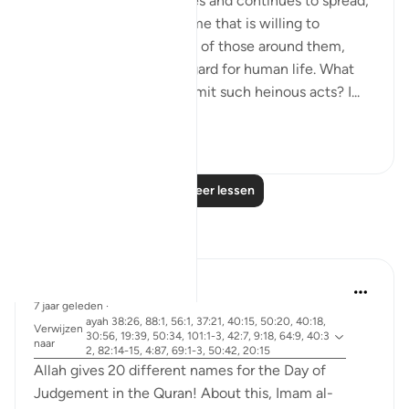
As the genocide escalates and continues to spread,
we are witnessing a regime that is willing to
mercilessly take the lives of those around them,
showing complete disregard for human life. What
emboldens them to commit such heinous acts? I...
Bekijk meer
20
4
Lees meer lessen
Reflecties
Abdel-Minem Mustafa
7 jaar geleden
·
ayah 38:26, 88:1, 56:1, 37:21, 40:15, 50:20, 40:18,
Verwijzen
30:56, 19:39, 50:34, 101:1-3, 42:7, 9:18, 64:9, 40:3
naar
2, 82:14-15, 4:87, 69:1-3, 50:42, 20:15
Allah gives 20 different names for the Day of
Judgement in the Quran! About this, Imam al-