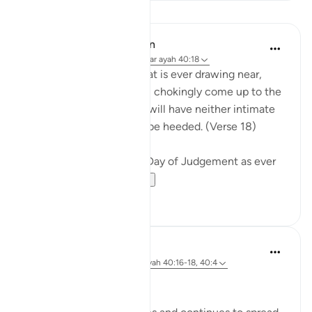
Lessen
In the Shade of the Quran
31 weken geleden
·
Verwijzen naar
ayah 40:18
Warn them of the Day that is ever drawing near,
when people's hearts will chokingly come up to the
throats. The wrongdoers will have neither intimate
friend nor intercessor to be heeded. (Verse 18)
The surah describes the Day of Judgement as ever
drawing near...
Bekijk meer
0
0
Hammad Fahim
2 jaar geleden
·
Verwijzen naar
ayah 40:16-18, 40:4
No injustice Today!