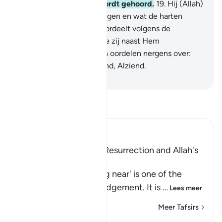
geen voorspreker die wordt gehoord.
19
.
Hij (Allah)
kent het verraad van de ogen en wat de harten
verbergen.
20
.
En Allah oordeelt volgens de
Waarheid, en degenen die zij naast Hem
(deelgenoten) aanroepen oordelen nergens over:
voorwaar, Allah is Alhorend, Alziend.
-
Sofian S. Siregar
Lees Tafsir
Ibn Kathir (Abridged)
Warning of the Day of Resurrection and Allah's
judgement on that Day
`The Day that is drawing near' is one of the
names of the Day of Judgement. It is
…
Lees meer
Meer Tafsirs