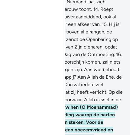
voorzieningen neerzendt. Niemand laat zich
vermanen, behalve wie berouw toont.
14
.
Roept
daarom Allah aan, Hem zuiver aanbiddend, ook al
hebben de ongelovigen er een afkeer van.
15
.
Hij is
Degenen Die Verheven is boven alle rangen, de
Bezitter van de Troon. Hij zendt de Openbaring op
Zijn bevel aan wie Hij wil van Zijn dienaren, opdat
Hij waarschuwt voor de Dag van de Ontmoeting.
16
.
Op de Dag waarop zij tevoorschijn komen, zal niets
van hen voor Allah verborgen zijn. Aan wie behoort
op deze Dag de Heerschappij? Aan Allah de Ene, de
Overweldiger.
17
.
Op die Dag zal iedere ziel
vergolden worden voor wat zij heeft verricht. Op die
Dag is er geen onrecht. Voorwaar, Allah is snel in de
afrekening.
18
.
Waarschuw hen (O Moehammad)
voor de Dag der Opstanding waarop de harten
treurig in de kelen blijven steken. Voor de
onrechtvaardigen is er geen boezemvriend en