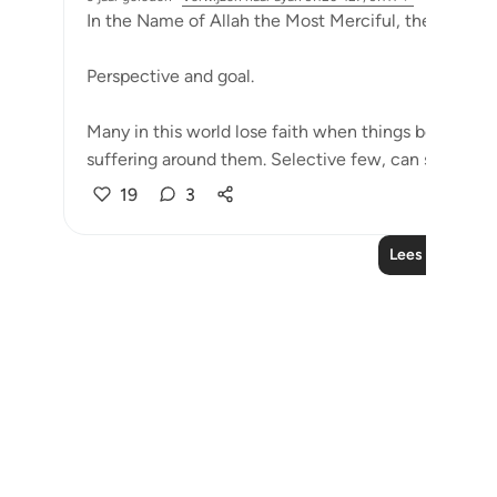
In the Name of Allah the Most Merciful, the Especial
Perspective and goal.
Many in this world lose faith when things become di
suffering around them. Selective few, can see that tri
19
3
Lees meer refl
Notes
placeholders
close