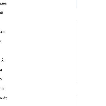
dan
Lees verder
guês
wo
ий
er 
wo
(z
jul
ไทย
hu
e
be
-
So
中文
 repentance, nor do they learn a
…
No
Je
u
ver
Meer Tafsirs
ol
ili
Việt