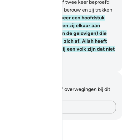
 niet dat zij in elk jaar één of twee keer beproefd
rden? Daarop tonen zij geen berouw en zij trekken
geen lering uit.
127
.
En wanneer een hoofdstuk
rdt neergezonden, dan kijken zij elkaar aan
eggende:) "Is er iemand (van de gelovigen) die
lie ziet?" Daarna wenden zij zich af. Allah heeft
n harten afgcwend omdat zij een volk zijn dat niet
grijpt.
fian S. Siregar
tities en reflecties
 hebt geen aantekeningen of overwegingen bij dit
s.
Leg je gedachten vast…