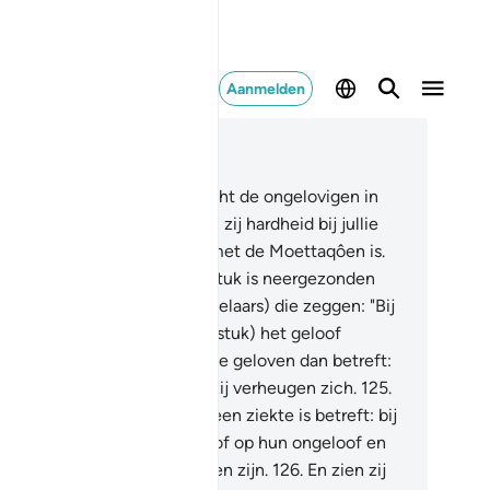
Aanmelden
es in context
fdstuk 9, Pagina 207, Juz 11
3
.
O jullie die geloven, bevecht de ongelovigen in
lie naaste omgeving en laten zij hardheid bij jullie
ntreffen. En weet dat Allah met de Moettaqôen is.
4
.
En wanneer er een hoofdstuk is neergezonden
 zijn er onder hen (de huichelaars) die zeggen: "Bij
 van jullie is door dit (hoofdstuk) het geloof
egenomen?" Wat degenen die geloven dan betreft:
n geloof is toegenomen en zij verheugen zich.
125
.
wat degenen in wiens hart een ziekte is betreft: bij
n stapelt dit (nieuw) ongeloof op hun ongeloof en
 sterven terwijl zij ongelovigen zijn.
126
.
En zien zij