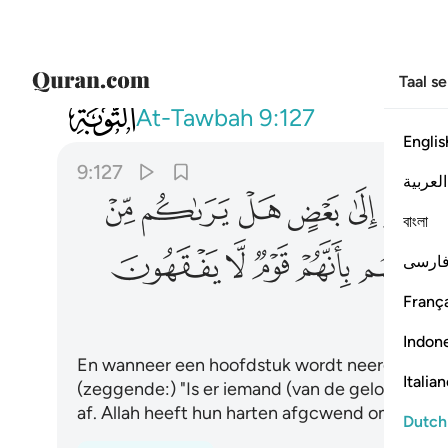
Taal s
009
واذا ما انزلت سورة نظر بعضهم الى بعض
At-Tawbah
9:127
Englis
9:127
العربية
ﲋ
ﲌ
ﲍ
ﲎ
ﲏ
বাংলা
ﲖ
ﲗ
ﲘ
ﲙ
ﲚ
ارسی
França
Indon
En wanneer een hoofdstuk wordt neergezonden,
Italia
(zeggende:) "Is er iemand (van de gelovigen) di
af. Allah heeft hun harten afgcwend omdat zij e
Dutch