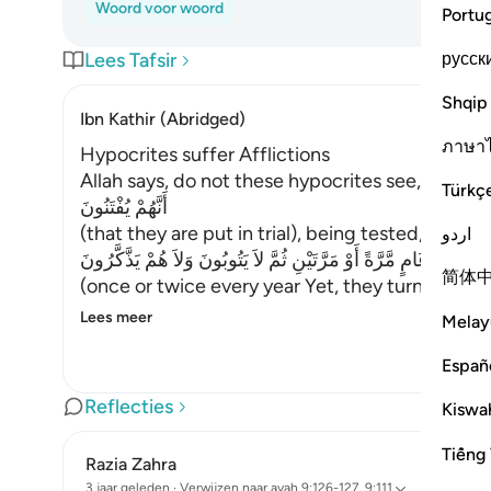
Woord voor woord
Portu
русск
Lees Tafsir
Shqip
Ibn Kathir (Abridged)
ภาษา
Hypocrites suffer Afflictions
Allah says, do not these hypocrites see,
Türkç
أَنَّهُمْ يُفْتَنُونَ
(that they are put in trial), being tested,
اردو
فِى كُلِّ عَامٍ مَّرَّةً أَوْ مَرَّتَيْنِ ثُمَّ لاَ يَتُوبُونَ وَلاَ هُمْ يَذَّكَّرُونَ
简体
(once or twice every year Yet, they turn not in
Lees meer
Melay
Españ
Reflecties
Kiswah
Tiếng 
Razia Zahra
3 jaar geleden
·
Verwijzen naar
ayah 9:126-127, 9:111