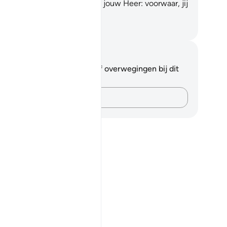
zaak twisten, en roep op tot jouw Heer: voorwaar, jij
gt zeker rechte Leiding.
fian S. Siregar
tities en reflecties
 hebt geen aantekeningen of overwegingen bij dit
s.
Leg je gedachten vast…