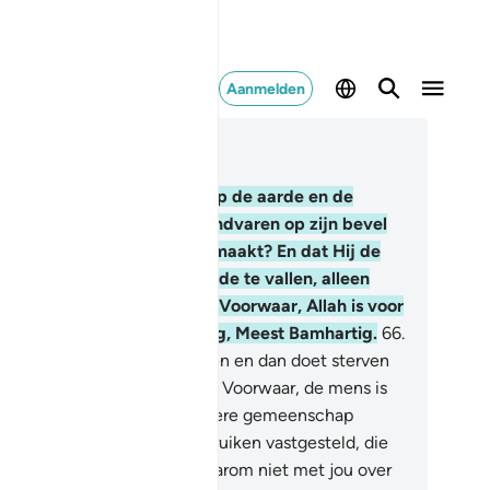
Aanmelden
es in context
fdstuk 22, Pagina 340, Juz 17
.
Zie jij niet dat Allah alles op de aarde en de
hepen die over de zeeën rondvaren op zijn bevel
n jullie dienstbaar heeft gemaakt? En dat Hij de
melen weerhoudt op de aarde te vallen, alleen
ar door Zijn toestemming? Voorwaar, Allah is voor
 mensen zeker Zachtmoedig, Meest Bamhartig.
66
.
Hij is het Die jullie doet leven en dan doet sterven
 jullie vervolgens doet leven. Voorwaar, de mens is
ker ondankbaar.
67
.
Voor iedere gemeenschap
bben Wij godsdienstige gebruiken vastgesteld, die
j moeten volgen. Laat hen daarom niet met jou over