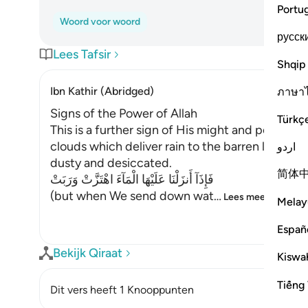
Portu
Woord voor woord
русск
Lees Tafsir
Shqip
Ibn Kathir (Abridged)
ภาษา
Signs of the Power of Allah
Türkç
This is a further sign of His might and power; t
clouds which deliver rain to the barren land wh
اردو
dusty and desiccated.
简体
فَإِذَآ أَنزَلْنَا عَلَيْهَا الْمَآءَ اهْتَزَّتْ وَرَبَتْ
(but when We send down wat
…
Lees meer
Melay
Españ
Bekijk Qiraat
Kiswah
Tiếng 
Dit vers heeft 1 Knooppunten