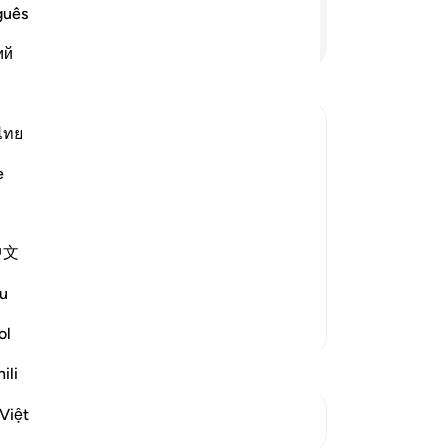
de 
guês
vol
Lees verder
ий
-
So
No
ไทย
Je
ver
e
hat he sends the winds to drive the
ere nothing grows, land which is dry,
中文
u
Meer Tafsirs
ol
ili
Việt
Zie knooppunten