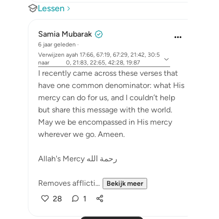
Lessen
Samia Mubarak
6 jaar geleden
·
Verwijzen
ayah 17:66, 67:19, 67:29, 21:42, 30:5
naar
0, 21:83, 22:65, 42:28, 19:87
I recently came across these verses that
have one common denominator: what His
mercy can do for us, and I couldn’t help
but share this message with the world.
May we be encompassed in His mercy
wherever we go. Ameen.
Allah's Mercy رحمة الله
Removes afflicti...
Bekijk meer
28
1