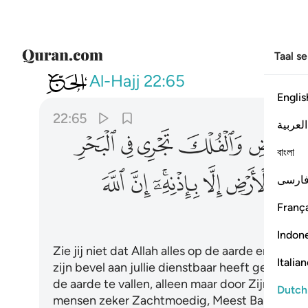
Taal s
022
الم تر ان الله سخر لكم ما في الا
Al-Hajj
22:65
Englis
22:65
العربية
ﱉ
ﱊ
ﱋ
ﱌ
ﱍ
বাংলা
ﱓ
ﱔ
ﱕ
ﱖﱗ
ﱘ
ﱙ
ارسی
França
Indon
Zie jij niet dat Allah alles op de aarde en de 
Italia
zijn bevel aan jullie dienstbaar heeft gemaak
de aarde te vallen, alleen maar door Zijn toes
Dutch
mensen zeker Zachtmoedig, Meest Bamhartig