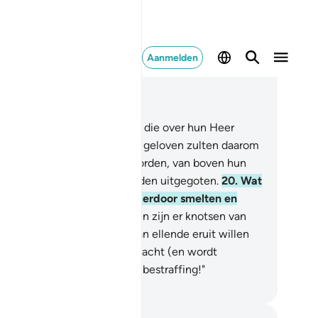
Aanmelden
es in context
fdstuk 22, Pagina 334, Juz 17
.
Dit zijn twee tegenstanders die over hun Heer
isten. Voor degenen die niet geloven zulten daarom
waden uit vuur gesneden worden, van boven hun
ofden zal kokend water worden uitgegoten.
20
.
Wat
ch in hun buiken bevindt zal erdoor smelten en
ok) de huiden.
21
.
En voor ben zijn er knotsen van
er.
22
.
Telkens wanneer zij van ellende eruit willen
an, worden zij erin teruggebracht (en wordt
zegd:) "Proeft de brandende bestraffing!"
fian S. Siregar