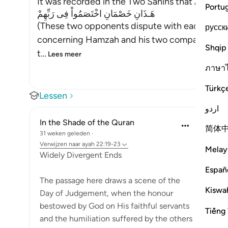
It was recorded in the Two Sahihs that Abu Dha
Portu
هَـذَانِ خَصْمَانِ اخْتَصَمُواْ فِى رَبِّهِمْ
(These two opponents dispute with each other 
русск
concerning Hamzah and his two companions, a
Shqip
t
…
Lees meer
ภาษา
Türkç
Lessen
اردو
In the Shade of the Quran
简体
31 weken geleden
·
Verwijzen naar
ayah 22:19-23
Melay
Widely Divergent Ends
Españ
The passage here draws a scene of the
Kiswah
Day of Judgement, when the honour
bestowed by God on His faithful servants
Tiếng 
and the humiliation suffered by the others