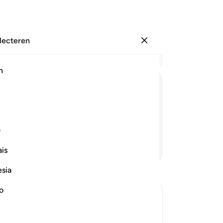
electeren
Aanmelden
Le
h
Hoo
19
ﲣ
ﲤ
ﲥ
ﲦ
ﲧ
ﲨ
tw
ge
ten en (ook) de huiden.
ho
ف
zi
Lees verder
is
(o
ijz
esia
ga
ge
no
-
So