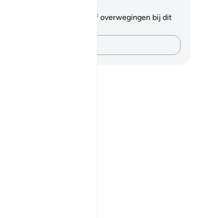
tities en reflecties
 hebt geen aantekeningen of overwegingen bij dit
s.
Leg je gedachten vast…