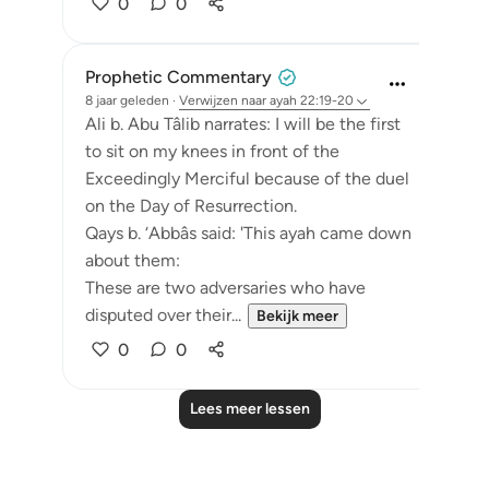
0
0
Prophetic Commentary
8 jaar geleden
·
Verwijzen naar
ayah 22:19-20
Ali b. Abu Tâlib narrates: I will be the first
to sit on my knees in front of the
Exceedingly Merciful because of the duel
on the Day of Resurrection.
Qays b. ‘Abbâs said: 'This ayah came down
about them:
These are two adversaries who have
disputed over their...
Bekijk meer
0
0
Lees meer lessen