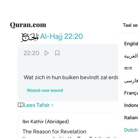
Taal s
022
يصهر به ما في بطونهم والجلود ٢٠
Al-Hajj
22:20
Englis
22:20
العربية
ﲩ
বাংলা
Wat zich in hun buiken bevindt zal erdoor smel
ارسی
Woord voor woord
França
Lees Tafsir
Indon
Italia
Ibn Kathir (Abridged)
Dutch
The Reason for Revelation