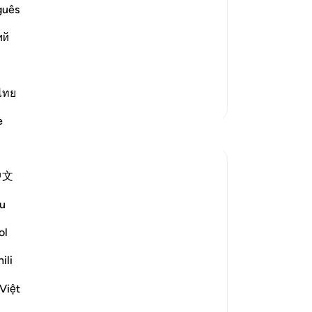
rr swore that this Ayah --
No
guês
Je
about their Lord;) was revealed
ий
ver
nd `Utbah and his two companions, on
ไทย
Meer Tafsirs
e
Reflecties
Hana Alasry
中文
7 jaar geleden
·
Verwijzen naar
ayah 22:19-22
There is a debate about who the disputing
u
parties are and whether verse 19 is
ol
referring to two specific parties or in
general. In the world, there is always a
ili
battle between truth and falsehood, those
are disputing groups. The nature of truth
Việt
in this world is ...
Bekijk meer