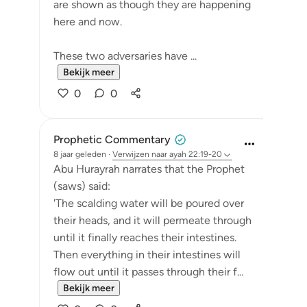
are shown as though they are happening
here and now.
These two adversaries have ...
Bekijk meer
0
0
Prophetic Commentary
8 jaar geleden
·
Verwijzen naar
ayah 22:19-20
Abu Hurayrah narrates that the Prophet
(saws) said:
'The scalding water will be poured over
their heads, and it will permeate through
until it finally reaches their intestines.
Then everything in their intestines will
flow out until it passes through their f...
Bekijk meer