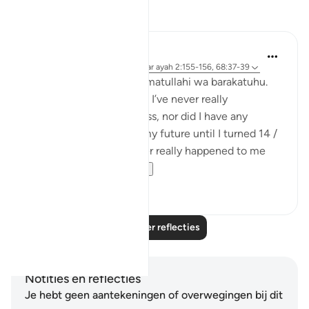
Reflecties
Maimona Aziz
11 weken geleden
·
Verwijzen naar
ayah 2:155-156, 68:37-39
Assalamualaikum wa rahmatullahi wa barakatuhu.
I’m 16, and Alhamdulillah. I’ve never really
experienced any great loss, nor did I have any
planning with regard to my future until I turned 14 /
15 yrs. I mean, it has never really happened to me
that I’ve plan...
Bekijk meer
10
5
Lees meer reflecties
Notities en reflecties
Je hebt geen aantekeningen of overwegingen bij dit