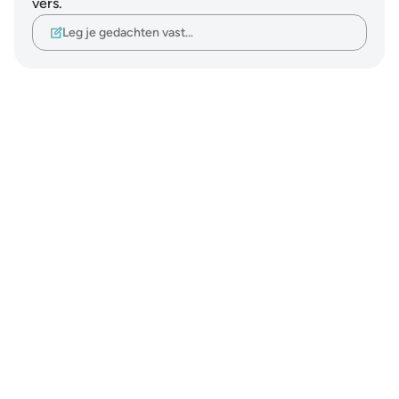
vers.
Leg je gedachten vast…
Notes
placeholders
close