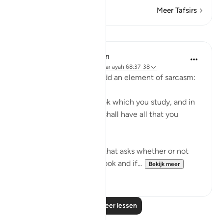
Meer Tafsirs
Lessen
In the Shade of the Quran
31 weken geleden
·
Verwijzen naar
ayah 68:37-38
The surah moves on to add an element of sarcasm:
"Or have you a divine book which you study, and in
which you find that you shall have all that you
choose?" (Verses 37-38)
It is a sarcastic question that asks whether or not
the unbelievers have a book and if...
Bekijk meer
0
0
Lees meer lessen