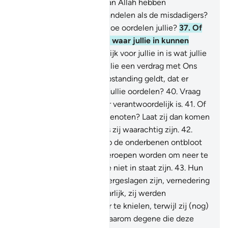
Zullen Wij hen die zich aan Allah hebben
overgegeven net zo behandelen als de misdadigers?
36
.
Wat is er met jullie? Hoe oordelen jullie?
37
.
Of
hebben jullie een Schrift waar jullie in kunnen
studeren?
38
.
Waar waarlijk voor jullie in is wat jullie
kiezen?
39
.
Of hebben jullie een verdrag met Ons
dat tot aan de Dag der Opstanding geldt, dat er
waarlijk voor jullie is wat jullie oordelen?
40
.
Vraag
hun wie van hen daarvoor verantwoordelijk is.
41
.
Of
beschikken zij over deelgenoten? Laat zij dan komen
met kun deelgenoten, als zij waarachtig zijn.
42
.
(Gedenkt) de Dag waarop de onderbenen ontbloot
zullen worden en zij opgeroepen worden om neer te
knielen, terwijl zij daartoe niet in staat zijn.
43
.
Hun
ogen zullen angstig teneergeslagen zijn, vernedering
zal hen bedekken. En waarlijk, zij werden
opgeroepen om zich neer te knielen, terwijl zij (nog)
gezond waren.
44
.
Laat daarom degene die deze