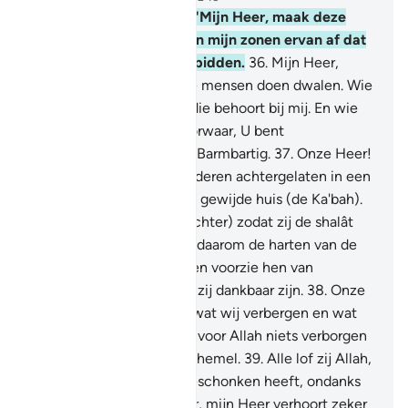
35
.
En toen Ibrâhîm zei: "Mijn Heer, maak deze
stad veilig en houd mij en mijn zonen ervan af dat
wij afgoden zouden aanbidden.
36
.
Mijn Heer,
voorwaar, zij hebben vele mensen doen dwalen. Wie
mij dan volgt: voorwaar, die behoort bij mij. En wie
mij niet gehoorzaant: voorwaar, U bent
Vergevensgezind, Meest Barmbartig.
37
.
Onze Heer!
Voorwaar, ik heb mijn kinderen achtergelaten in een
onbegroeide vallei bij Uw gewijde huis (de Ka'bah).
Onze Heer! (ik tiet hen achter) zodat zij de shalât
zullen onderhouden, laat daarom de harten van de
mensen tot hen neigen, en voorzie hen van
vruchten. Hopelijk zullen zij dankbaar zijn.
38
.
Onze
Heer! Voorwaar, U weet wat wij verbergen en wat
wij openlijk doen en et is voor Allah niets verborgen
op de aarde en niet in de hemel.
39
.
Alle lof zij Allah,
die mij Isma'îl en Ishaq geschonken heeft, ondanks
mijn ouderdom. Voorwaar, mijn Heer verhoort zeker