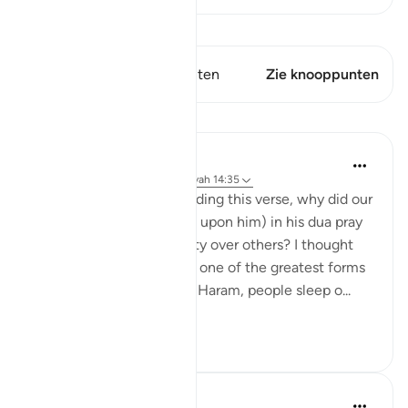
Bekijk Qiraat
Dit vers heeft 1 Knooppunten
Zie knooppunten
Lessen
Hammad Fahim
2 jaar geleden
·
Verwijzen naar
ayah 14:35
I asked myself, whilst reading this verse, why did our
Father Ibrahim (peace be upon him) in his dua pray
for the blessing of security over others? I thought
perhaps it is because it is one of the greatest forms
of blessings. Here, at the Haram, people sleep o...
Bekijk meer
44
16
Hammad Fahim