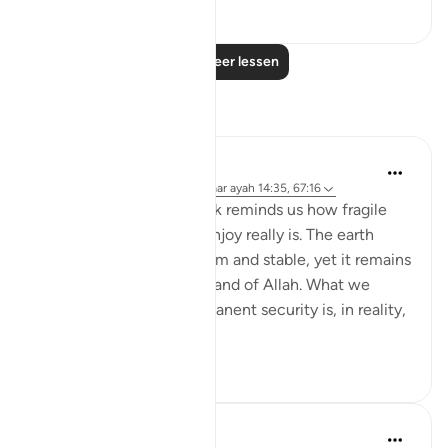
110
5
Lees meer lessen
Reflecties
Hammad Fahim
22 weken geleden
·
Verwijzen naar
ayah 14:35, 67:16
Verse 16 of Surah Al-Mulk reminds us how fragile
the sense of safety we enjoy really is. The earth
beneath our feet feels firm and stable, yet it remains
entirely under the command of Allah. What we
often assume to be permanent security is, in reality,
a mercy...
Bekijk meer
21
7
Syaari Ab Rahman