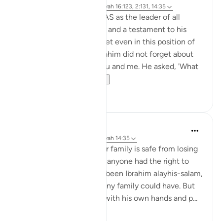
3 jaar geleden
·
Verwijzen naar
ayah 16:123, 2:131, 14:35
Allah appointed Ibrahim AS as the leader of all
humanity, a great honour and a testament to his
faith and commitment. Yet even in this position of
power and influence, Ibrahim did not forget about
his progeny, including you and me. He asked, 'What
about my off...
Bekijk meer
41
3
Nouman Ali Khan
4 jaar geleden
·
Verwijzen naar
ayah 14:35
Everyone thinks that their family is safe from losing
faith and leaving Islam. If anyone had the right to
think that, it would have been Ibrahim alayhis-salam,
the greatest role model any family could have. But
after building the Kaaba with his own hands and p...
Bekijk meer