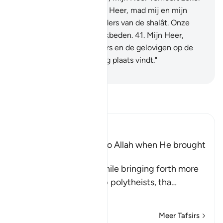
de smeekbeden.
40
.
Mijn Heer, mad mij en mijn
nakomelingen onderhouders van de shalât. Onze
Heer, verhoor mijn smeekbeden.
41
.
Mijn Heer,
vergeef mij en mijn ouders en de gelovigen op de
Dag waarop de afrekening plaats vindt."
-
Sofian S. Siregar
Lees Tafsir
Ibn Kathir (Abridged)
brahim's Supplication to Allah when He brought
Isma`il to Makkah
Allah mentions here, while bringing forth more
evidences against Arab polytheists, tha
…
Lees meer
Meer Tafsirs