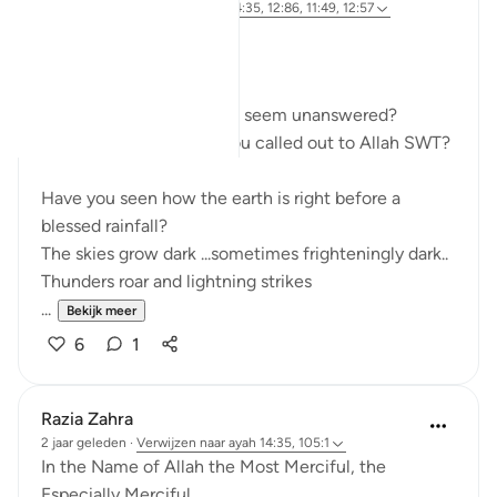
vorig jaar
·
Verwijzen naar
ayah 14:35, 12:86, 11:49, 12:57
JUZ 13
WAITING
How many of your du'aas seem unanswered?
How many times have you called out to Allah SWT?
Have you seen how the earth is right before a
blessed rainfall?
The skies grow dark ...sometimes frighteningly dark..
Thunders roar and lightning strikes
...
Bekijk meer
6
1
Razia Zahra
2 jaar geleden
·
Verwijzen naar
ayah 14:35, 105:1
In the Name of Allah the Most Merciful, the
Especially Merciful,