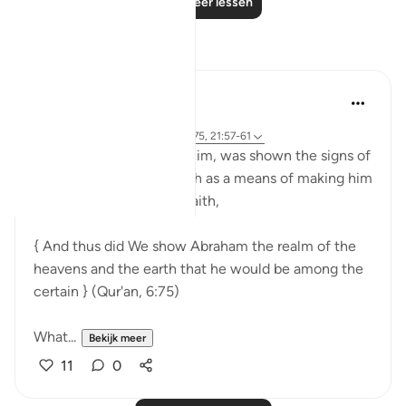
Lees meer lessen
Reflecties
Sirotum Daud
9 weken geleden
·
Verwijzen naar
ayah 37:84-89, 6:75, 21:57-61
Ibrahim, peace be upon him, was shown the signs of
the heavens and the earth as a means of making him
among those certain in faith,
{ And thus did We show Abraham the realm of the
heavens and the earth that he would be among the
certain } (Qur'an, 6:75)
What...
Bekijk meer
11
0