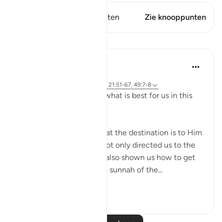
Dit vers heeft 1 Knooppunten
Zie knooppunten
Lessen
J Yousef
4 jaar geleden
·
Verwijzen naar
ayah 2:258, 18:10, 21:51-67, 49:7-8
Allah (swt) directs us to what is best for us in this
religion
Allah (swt) has told us that the destination is to Him
and to Paradise. He has not only directed us to the
ultimate destination but also shown us how to get
there. The Qur’an and the sunnah of the...
Bekijk meer
23
2