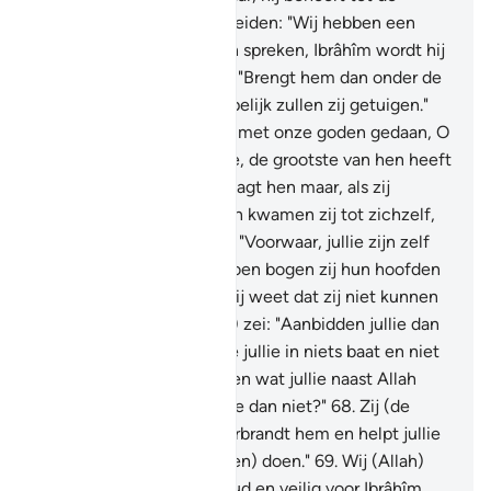
onrechtplegers!"
60
.
Zij zeiden: "Wij hebben een
jongeman over hen boren spreken, Ibrâhîm wordt hij
genoemd."
61
.
Zij zeiden: "Brengt hem dan onder de
ogen van de mensen, hopelijk zullen zij getuigen."
62
.
Zij zeiden: "Heb jij dit met onze goden gedaan, O
Ibrâhîm?"
63
.
Hij zei: "Nee, de grootste van hen heeft
het gedaan. Dus ondervraagt hen maar, als zij
kunnen spreken."
64
.
Toen kwamen zij tot zichzelf,
en zeiden (tegen elkaar): "Voorwaar, jullie zijn zelf
de onrechtplegers."
65
.
Toen bogen zij hun hoofden
(en zeiden:) "Voorzeker, jij weet dat zij niet kunnen
spreken."
66
.
Hij (Ibrâhîm) zei: "Aanbidden jullie dan
(een god) naast Allah, die jullie in niets baat en niet
schaadt?
67
.
Foei jullie een wat jullie naast Allah
aanbidden. Begrijpen jullie dan niet?"
68
.
Zij (de
ongelovigen) zeiden: "Verbrandt hem en helpt jullie
goden, als jullie (iets willen) doen."
69
.
Wij (Allah)
zeiden: "O vuur, wees koud en veilig voor Ibrâhîm.