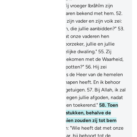
51
.
En voorzeker gaven Wij vroeger Ibrâhîm zijn
rechtgeleidheid en Wij waren bekend met hem.
52
.
(Gedenkt) toen hij tegen zijn vader en zijn voik zei:
"Wat zijn dat voor beelden, die jullie aanbidden?"
53
.
Zij zeiden: "Wij vonden dat onze vaderen hen
aanbaden."
54
.
Hij zei: "Voorzeker, jullie en jullie
vaderen verkeren in duidelijke dwaling."
55
.
Zij
zeiden: "Ben jij naar ons gekomen met de Waarheid,
of behoor jij tot hen die spotten?"
56
.
Hij zei
"Integendeel, jullie Heer is de Heer van de hemelen
en de aarde, die Hij geschapen heeft. En ik behoor
tot degenen die daarvan getuigen.
57
.
Bij Allah, ik zal
zeker een plan beramen tegen jullie afgoden, nadat
jullie weggaan, jullie ruggen toekerend."
58
.
Toen
sloeg hij hen allemaal in stukken, behalve de
grootste van hen, misschien zouden zij tot bem
terugkeren.
59
.
Zij zeiden: "Wie heeft dat met onze
afgoden gedaan? Voorwaar, hij behoort tot de