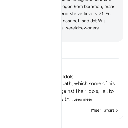
70
.
En zij wilden een list tegen hem beramen, maar
Wij maakten hen tot de grootste verliezers.
71
.
En
Wij redden hem en Lôeth naar het land dat Wij
gezegend hebben voor de wereldbewoners.
-
Sofian S. Siregar
Lees Tafsir
Ibn Kathir (Abridged)
How Ibrahim broke the Idols
Then Ibrahim swore an oath, which some of his
people heard, to plot against their idols, i.e., to
break them and destroy th
…
Lees meer
Meer Tafsirs
Bekijk Qiraat