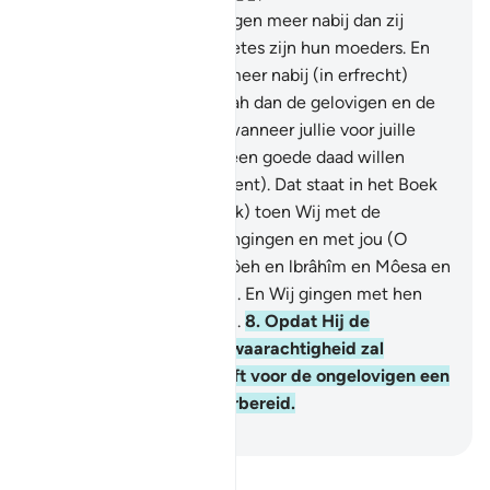
6
.
De Profeet is de gelovigen meer nabij dan zij
zichzelf. En zijn echtgenetes zijn hun moeders. En
de bloedverwanten zijn meer nabij (in erfrecht)
volgens het Boek van Allah dan de gelovigen en de
uitgewekenen, behalve wanneer jullie voor juille
broeders (in het geloof) een goede daad willen
verrichten (in het testament). Dat staat in het Boek
beschreven.
7
.
En (gedenk) toen Wij met de
Profeten hun verbond aangingen en met jou (O
Moehammad), en met Nôeh en lbrâhîm en Môesa en
' îsa, de zoon van Maryam. En Wij gingen met hen
een plechtig verbond aan.
8
.
Opdat Hij de
waarachtigen over hun waarachtigheid zal
ondervragen. En Hij heeft voor de ongelovigen een
pijnlijke bestraffing voorbereid.
-
Sofian S. Siregar