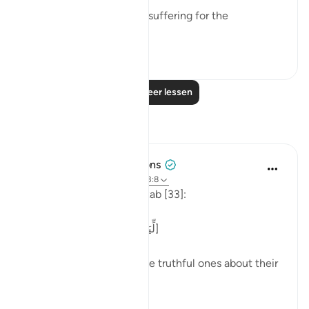
"He has prepared painful suffering for the
unbelievers." (Verse 8)
0
0
Lees meer lessen
Reflecties
Tulayhah Tafsir Translations
vorig jaar
·
Verwijzen naar
ayah 33:8
Allah says in surah al-Ahzab [33]:
[لِّيَسْأَلَ الصَّادِقِينَ عَن صِدْقِهِمْ]
'That He may question the truthful ones about their
truthfulness.' [8]