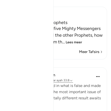
Lees Tafsir
Ibn Kathir (Abridged)
The Covenant of the Prophets
Allah tells us about the five Mighty Messengers
with strong resolve and the other Prophets, how
He took a covenant from th
…
Lees meer
Meer Tafsirs
Lessen
In the Shade of the Quran
31 weken geleden
·
Verwijzen naar
ayah 33:8
As for those who believed in what is false and made
false claims concerning the most important issue of
all, the issue of faith, a totally different result awaits
them: