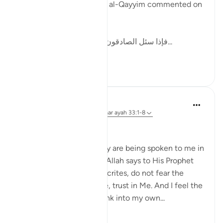
In one of his writings, ibn al-Qayyim commented on
this by writing:
[فإذا سئل الصادقون وحوسبوا على صدقهم، ف...
Bekijk meer
12
2
Dr Maryam Fayyaz
48 weken geleden
·
Verwijzen naar
ayah 33:1-8
Bismillah
I hear the verses as if they are being spoken to me in
the stillness of Madinah. Allah says to His Prophet
ﷺ: do not obey the hypocrites, do not fear the
disbelievers, fear only Me, trust in Me. And I feel the
weight of those words sink into my own...
Bekijk meer