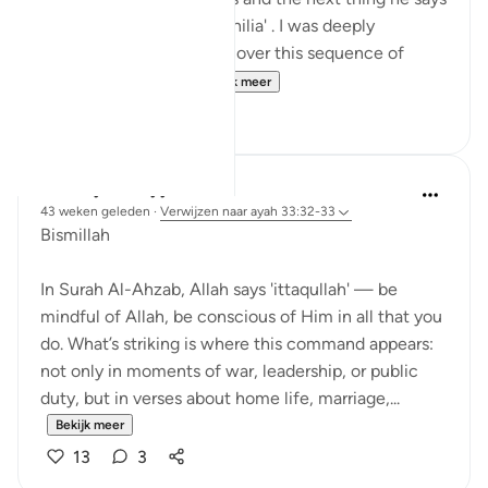
is not to do 'tabarruj of jahilia' . I was deeply
reflecting and pondering over this sequence of
commands how a...
Bekijk meer
13
3
Dr Maryam Fayyaz
43 weken geleden
·
Verwijzen naar
ayah 33:32-33
Bismillah
In Surah Al-Ahzab, Allah says 'ittaqullah' — be
mindful of Allah, be conscious of Him in all that you
do. What’s striking is where this command appears:
not only in moments of war, leadership, or public
duty, but in verses about home life, marriage,...
Bekijk meer
13
3