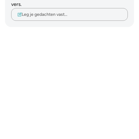
vers.
Leg je gedachten vast…
Notes
placeholders
close