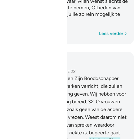
Zijn Boodschapper. Voorwaar, Allah wenst slechts de
onreinheid van jullie weg te nemen, O Lieden van
het huis (Ahloel Bait), en jullie zo rein mogelijk te
maken.
Woord voor woord
Lees verder
Lees in context
Hoofdstuk 33, Pagina 422, Juz 22
31
.
En wie van jullie Allah en Zijn Booddschapper
gehoorzaamt en goede werken verricht, die zullen
Wij twee maal een beloning geven. Wij hebben voor
haar een edele voorziening bereid.
32
.
O vrouwen
van de Profeet, jullie zijn zoals geen van de andere
vrouwen, als jullie (Allah) vrezen. Weest daarom niet
minzaam in jullie manier van spreken waardoor
degene in wiens hart een ziekte is, begeerte gaat