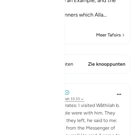
of the Believers may be an Example; and the
Prohibition of Tabarruj
These are the good manners which Alla
…
Lees meer
Meer Tafsirs
Bekijk Qiraat
Dit vers heeft 2 Knooppunten
Zie knooppunten
Lessen
Prophetic Commentary
8 jaar geleden
·
Verwijzen naar
ayah 33:33
Shaddâd Abu ‘Ammâr narrates: I visited Wâthilah b.
al-Asqa‘ while some people were with him. They
mentioned Ali, and when they left, he said to me:
'May I tell you what I saw from the Messenger of