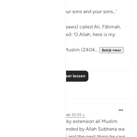
down:
… say, 'Come, let us call our sons and your sons…'
[3:61]
The Messenger of Allah (saws) called Ali, Fâtimah,
Hasan, and Husayn. He said: 'O Allah, here is my
family!'
[Authentic: Narrated by Muslim (2404...
Bekijk meer
1
0
Lees meer lessen
Reflecties
Hira Younus
2 jaar geleden
·
Verwijzen naar
ayah 33:33
Mothers of believers and by extension all Muslim
women are being commanded by Allah Subhana wa
taala to be at their homes and the next thing he says