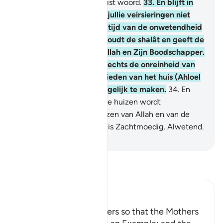
voelen, en spreekt een juist woord.
33
.
En blijft in
jullie huizen en vertoont jullie veirsieringen niet
zoals dat in de vroegere tijd van de onwetendheid
werd gedaan. En onderhoudt de shalât en geeft de
zakât en gehoorzaamt Allah en Zijn Boodschapper.
Voorwaar, Allah wenst slechts de onreinheid van
jullie weg te nemen, O Lieden van het huis (Ahloel
Bait), en jullie zo rein mogelijk te maken.
34
.
En
herinnert jullie wat in jullie huizen wordt
voorgedragen van de Verzen van Allah en van de
wijsheid. Voorwaar, Allah is Zachtmoedig, Alwetend.
-
Sofian S. Siregar
Lees Tafsir
Ibn Kathir (Abridged)
Enjoining certain Manners so that the Mothers