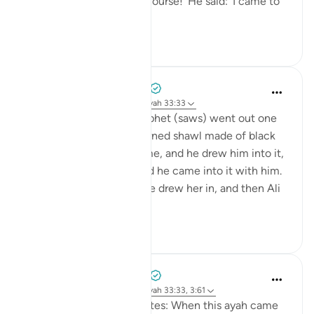
Allah (saws)?' I said: 'Of course!' He said: 'I came to
Fâtimah...
Bekijk meer
1
0
Prophetic Commentary
8 jaar geleden
·
Verwijzen naar
ayah 33:33
‘Âishah narrates: The Prophet (saws) went out one
morning wearing a patterned shawl made of black
wool. Al-Hasan b. Ali came, and he drew him into it,
then al-Husayn came and he came into it with him.
Fâtimah then came, so he drew her in, and then Ali
came and...
Bekijk meer
1
0
Prophetic Commentary
8 jaar geleden
·
Verwijzen naar
ayah 33:33, 3:61
Sa‘d b. Abu Waqqâs narrates: When this ayah came