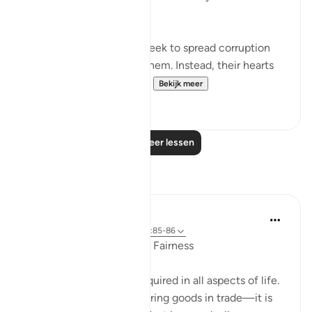
actions." (Verse 85)
They must not willingly seek to spread corruption
because it rebounds on them. Instead, their hearts
should awaken to some...
Bekijk meer
1
0
Lees meer lessen
Reflecties
Rahmah Salako
vorig jaar
·
Verwijzen naar
ayah 11:85-86
Ethics: Trustworthiness & Fairness
Justice and fairness is required in all aspects of life.
It is not just about measuring goods in trade—it is