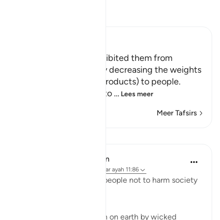
Lees Tafsir
Ibn Kathir (Abridged)
First, he (Shu`ayb) prohibited them from
cheating in business by decreasing the weights
whenever they gave (products) to people.
He commanded them to
…
Lees meer
Meer Tafsirs
Lessen
In the Shade of the Quran
31 weken geleden
·
Verwijzen naar
ayah 11:86
Shu'ayb admonishes his people not to harm society
through wrongdoing:
"Do not spread corruption on earth by wicked