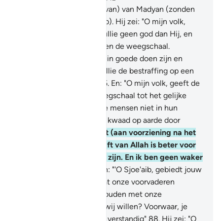
84
.
En tot (de bewoners van) van Madyan (zonden
Wij) hun broeder (Sjoe'aib). Hij zei: "O mijn volk,
aanbidt Allah, er is voor jullie geen god dan Hij, en
vermindert niet de maat en de weegschaal.
Voorwaar, ik zie dat jullie in goede doen zijn en
voorwaar, ik vrees voor jullie de bestraffing op een
allesomvattende Dag."
85
.
En: "O mijn volk, geeft de
volle maat en vult de weegschaal tot het gelijke
gewicht, en benadeelt de mensen niet in hun
rechten, en bedrijft geen kwaad op aarde door
verderf te zaaien.
86
.
Wat (aan voorziening na het
eerlijk afwegen) overblijft van Allah is beter voor
jullie, als jullie gelovigen zijn. En ik ben geen waker
over jullie."
87
.
Zij zeiden: "'O Sjoe'aib, gebiedt jouw
shalât dat wij verlaten wat onze voorvaderen
aanbaden, of dat wij ophouden met onze
bezittingen te doen wat wij willen? Voorwaar, je
bent zeker zachtmoedig, verstandig"
88
.
Hij zei: "O