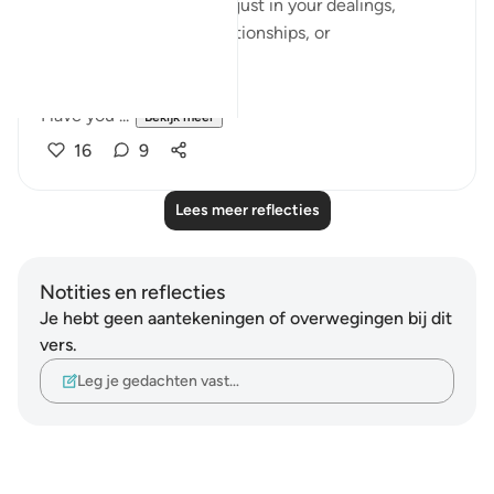
about being truthful and just in your dealings,
whether in business, relationships, or
responsibilities.
Have you ...
Bekijk meer
16
9
Lees meer reflecties
Notities en reflecties
Je hebt geen aantekeningen of overwegingen bij dit
vers.
Leg je gedachten vast…