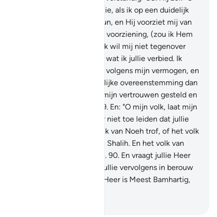
mijn volk, wat denken jullie, als ik op een duidelijk
bewijs van mijn Heer steun, en Hij voorziet mij van
Zijn Zijde met een goede voorziening, (zou ik Hem
ongehoorzaam zijn)? En ik wil mij niet tegenover
jullie schuldig maken aan wat ik jullie verbied. Ik
wens slechts verbetering volgens mijn vermogen, en
er is voor mij geen goddelijke overeenstemming dan
bij Allah. Op Hem heb ik mijn vertrouwen gesteld en
tot Hem keer ik terug."
89
.
En: "O mijn volk, laat mijn
onenigheid (met jullie) er niet toe leiden dat jullie
hetzelfde treft als het volk van Noeh trof, of het volk
van Hoed, of het volk van Shalih. En het volk van
Loeth is niet ver van jullie.
90
.
En vraagt jullie Heer
om vergeving en wendt jullie vervolgens in berouw
tot Hem. Voorwaar, mijn Heer is Meest Bamhartig,
Meest Liefdevol."
-
Sofian S. Siregar