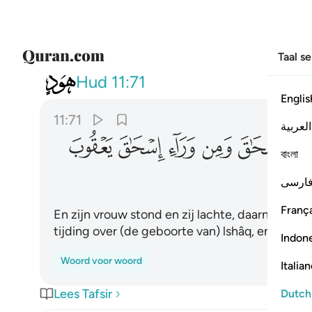
Taal s
011
وامراته قايمة فضحكت فبش
Hud
11:71
Englis
11:71
العربية
ﳐ
ﳑ
ﳒ
ﳓ
ﳔ
বাংলা
ارسی
França
En zijn vrouw stond en zij lachte, daarna ver
tijding over (de geboorte van) lshâq, en na Ish
Indon
Woord voor woord
Italia
Lees Tafsir
Dutch