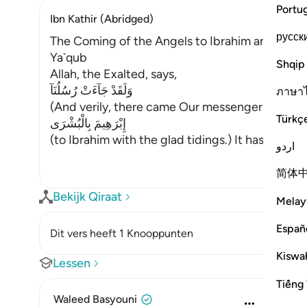
Portu
Ibn Kathir (Abridged)
русск
The Coming of the Angels to Ibrahim and Their 
Ya`qub
Shqip
Allah, the Exalted, says,
وَلَقَدْ جَآءَتْ رُسُلُنَآ
ภาษา
(And verily, there came Our messengers) The 
Türkç
إِبْرَهِيمَ بِالْبُشْرَى
(to Ibrahim with the glad tidings.) It has been s
اردو
简体
Bekijk Qiraat
Melay
Españ
Dit vers heeft 1 Knooppunten
Kiswah
Lessen
Tiếng 
Waleed Basyouni