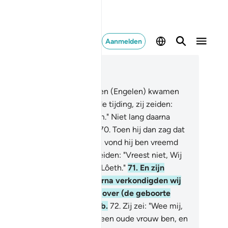
Aanmelden
es in context
fdstuk 11, Pagina 229, Juz 12
.
En voorzeker, Onze gezanten (Engelen) kwamen
t Ibrâhîm met de verheugende tijding, zij zeiden:
lâm" (Vrede). "Hij zei: "Salâm." Niet lang daarna
cht hij een geroosterd kalf.
70
.
Toen hij dan zag dat
n handen er niet naar reikten vond hij ben vreemd
werd hij bang van hen. Zij zeiden: "Vreest niet, Wij
jn gezonden tot het volk van Lôeth."
71
.
En zijn
ouw stond en zij lachte, daarna verkondigden wij
ar een verheugende tijding over (de geboorte
n) lshâq, en na Ishaq Ya'qôeb.
72
.
Zij zei: "Wee mij,
 ik een kind baren, terwijl ik een oude vrouw ben, en