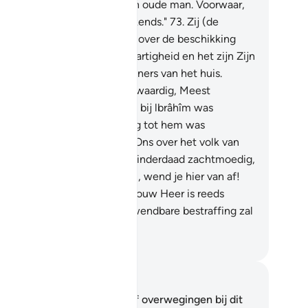
ze echtgenoot van mij is een oude man. Voorwaar,
t is zeker iets verbazingwekkends."
73
.
Zij (de
elen) zeiden: "Verbaas jij je over de beschikking
 Allah? Het is Allah's Barmhartigheid en het zijn Zijn
geningen over jullie, O bewoners van het huis.
orwaar, Hij is Meest Prijzenswaardig, Meest
jgevig."
74
.
En toen de angst bij lbrâhîm was
rdwenen, en de goede tijding tot hem was
komen, redetwistte hij met Ons over het volk van
eth.
75
.
Voorwaar, Ibrâhîm is inderdaad zachtmoedig,
der, berouwvol.
76
.
O Ibráhîm, wend je hier van af!
orwaar, de beschikking van jouw Heer is reeds
komen. Voorwaar, een onafwendbare bestraffing zal
t hen komen.
fian S. Siregar
tities en reflecties
 hebt geen aantekeningen of overwegingen bij dit