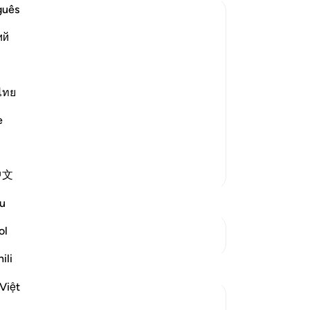
de
guês
da
ий
Eng
Glad Tidings to Him of Ishaq and
van
ze
Vo
ไทย
word "messengers" here means angels.
Vri
e
ve
aid that
…
Lees meer
ge
Lô
Meer Tafsirs
中文
te
Vo
u
ge
to
ol
Zie knooppunten
-
So
ili
Reflecties
No
Việt
Je
tareq abed