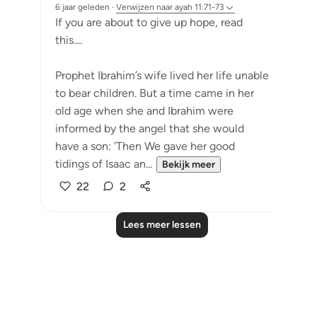
6 jaar geleden
·
Verwijzen naar
ayah 11:71-73
If you are about to give up hope, read
this....
Prophet Ibrahim’s wife lived her life unable
to bear children. But a time came in her
old age when she and Ibrahim were
informed by the angel that she would
have a son: 'Then We gave her good
tidings of Isaac an...
Bekijk meer
22
2
Lees meer lessen