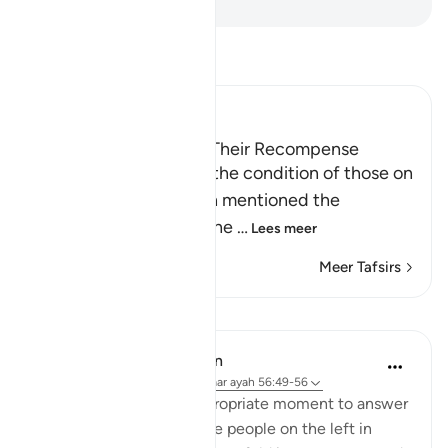
Lees Tafsir
Ibn Kathir (Abridged)
Those on the Left and Their Recompense
After Allah mentioned the condition of those on
the right hand, He then mentioned the
condition of those on the
…
Lees meer
Meer Tafsirs
Lessen
In the Shade of the Quran
32 weken geleden
·
Verwijzen naar
ayah 56:49-56
The surah seizes this appropriate moment to answer
the question posed by the people on the left in