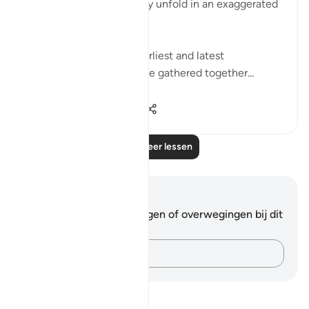
Verses 47-48, which they unfold in an exaggerated
sense of incredulity:
"Say: All people of the earliest and latest
generations will indeed be gathered together...
Bekijk meer
0
0
720
Lees meer lessen
Notities en reflecties
Je hebt geen aantekeningen of overwegingen bij dit
vers.
Leg je gedachten vast…