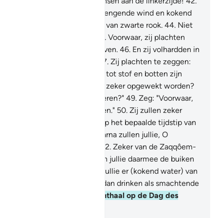
tegenspoed voor) de mensen aan de linkerzijde!
42
.
(Zij verkeren) in een verzengende wind en kokend
water.
43
.
En schaduwen van zwarte rook.
44
.
Niet
koel en niet weldadig.
45
.
Voorwaar, zij plachten
voorheen in weelde te leven.
46
.
En zij volhardden in
geweldige zondigheid.
47
.
Zij plachten te zeggen:
"Als wij gestorven zijn en tot stof en botten zijn
geworden, zullen wij dan zeker opgewekt worden?
48
.
En ook onze voorvaderen?"
49
.
Zeg: "Voorwaar,
de vroegeren en de lateren."
50
.
Zij zullen zeker
bijeengebracht worden op het bepaalde tijdstip van
een bekende Dag.
51
.
Daarna zullen jullie, O
dwalende, loochenaars.
52
.
Zeker van de Zaqqôem-
boom eten.
53
.
Dan zullen jullie daarmee de buiken
vullen.
54
.
Daarna zullen jullie er (kokend water) van
drinken.
55
.
Jullie zullen dan drinken als smachtende
kamelen.
56
.
Dit is hun onthaal op de Dag des
Oordeels.
-
Sofian S. Siregar