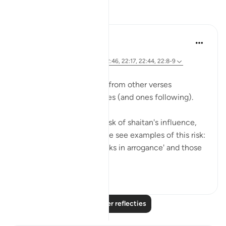
Reflecties
Hana Alasry
7 jaar geleden
·
Verwijzen naar
ayah 22:52-55, 22:46, 22:17, 22:44, 22:8-9
We see previous themes from other verses
reemerging in these verses (and ones following).
Allah is mentioning the risk of shaitan's influence,
and earlier in the surat, we see examples of this risk:
those who 'turn their necks in arrogance' and those
who ...
Bekijk meer
0
0
Lees meer reflecties