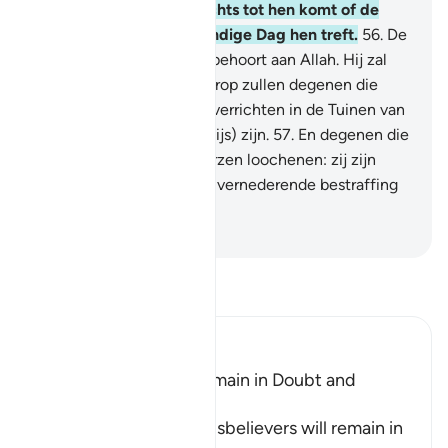
totdat het Uur onverwachts tot hen komt of de
bestraffing van een ellendige Dag hen treft.
56
.
De
heerschappij op die Dag behoort aan Allah. Hij zal
tussen hen oordelen. Daarop zullen degenen die
geloven en gmde daden verrichten in de Tuinen van
gelukzaligheid (het Paradijs) zijn.
57
.
En degenen die
niet geloven en Onze Verzen loochenen: zij zijn
degenen voor wie er een vernederende bestraffing
is.
-
Sofian S. Siregar
Lees Tafsir
Ibn Kathir (Abridged)
The Disbelievers will remain in Doubt and
Confusion
Allah tells us that the disbelievers will remain in