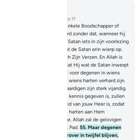
Lees in context
Hoofdstuk 22, Pagina 338, Juz 17
52
.
En Wij hebben geen enkele Boodschapper of
Profeet vóór jullie gestuurd zonder dat, wanneer hij
(de Koran) voordroeg, de Satan iets in zijn voorlezing
wierp, maar Allah heft wat de Satan erin wierp op.
Vervolgens bevestigt Allah Zijn Verzen. En Allah is
Alwetend, Alwijs.
53
.
Zodat Hij wat de Satan inwerpt
als een beproeving maakt voor degenen in wiens
harten er een ziekte is en wiens harten verhard zijn.
En voorwaar, de onrerhtvaardigen zijn sterk vijandig.
54
.
En zodat degenen die kennis gegeven is, zullen
weten dat het de Waarheid van jouw Heer is, zodat
zij erin geloven en zij hun harten aan Hem
onderwerpen. En voorwaar, Allah zal de gelovigen
zeker leiden op een recht Pad.
55
.
Maar degenen
die niet geloven zullen erover in twijfel blijven,