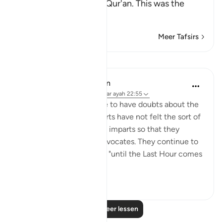
doubt concerning this Qur'an. This was the
view
…
Lees meer
Meer Tafsirs
Lessen
In the Shade of the Quran
31 weken geleden
·
Verwijzen naar
ayah 22:55
The unbelievers continue to have doubts about the
Qur'an because their hearts have not felt the sort of
pleasure and happiness it imparts so that they
appreciate the truth it advocates. They continue to
be in such state of doubt "until the Last Hour comes
sudd...
Bekijk meer
0
0
Lees meer lessen