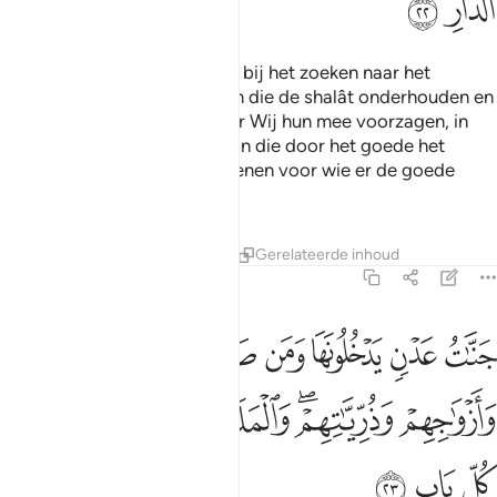
ﱻ
ﱼ
En degenen die geduldig zijn bij het zoeken naar het
welbehagen van hun Heer, en die de shalât onderhouden en
die bijdragen geven van waar Wij hun mee voorzagen, in
het verborgene en openlijk. En die door het goede het
kwade opheffen. Zij zijn degenen voor wie er de goede
eindbestemming is.
Tafseers
Lessen
Reflecties
Gerelateerde inhoud
13:23
ﱽ
ﱾ
ﱿ
ﲀ
ﲁ
ﲂ
ﲃ
نات عدن يدخلونها ومن صلح من ابايهم وازواجهم وذرياتهم والملايكة يد
َنَّـٰتُ عَدْنٍۢ يَدْخُلُونَهَا وَمَن صَلَحَ مِنْ ءَابَآئِهِمْ وَأَزْوَٰجِهِمْ وَذُرِّيَّـٰتِهِمْ ۖ وَٱلْمَ
ﲄ
ﲅﲆ
ﲇ
ﲈ
ﲉ
ﲊ
ﲋ
ﲌ
ﲍ