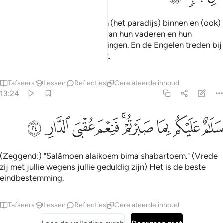
Zij treden de Tuinen van "Adn (het paradijs) binnen en (ook)
degenen die oprecht waren van hun vaderen en hun
echtgenoten en hun nakomelingen. En de Engelen treden bij
hen binnen door iedere poort.
Tafseers
Lessen
Reflecties
Gerelateerde inhoud
13:24
ﲎ
ﲏ
ﲐ
ﲑﲒ
ﲓ
لام عليكم بما صبرتم فنعم عقبى الدار ٢٤
ﲔ
ﲕ
ﲖ
َلَـٰمٌ عَلَيْكُم بِمَا صَبَرْتُمْ ۚ فَنِعْمَ عُقْبَى ٱلدَّارِ ٢٤
(Zeggend:) "Salâmoen alaikoem bima shabartoem." (Vrede
zij met jullie wegens jullie geduldig zijn) Het is de beste
eindbestemming.
Tafseers
Lessen
Reflecties
Gerelateerde inhoud