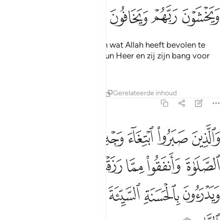
ﱣ
ﱤ
ﱥ
ﱦ
ﱧ
ﱨ
En degenen die onderhouden wat Allah heeft bevolen te
onderhouden. En zij vrezen hun Heer en zij zijn bang voor
de slechte aftekening.
Tafseers
Lessen
Reflecties
Gerelateerde inhoud
13:22
ﱩ
ﱪ
ﱫ
ﱬ
ﱭ
ﱮ
الذين صبروا ابتغاء وجه ربهم واقاموا الصلاة وانفقوا مما رزقناهم سرا و
َٱلَّذِينَ صَبَرُوا۟ ٱبْتِغَآءَ وَجْهِ رَبِّهِمْ وَأَقَامُوا۟ ٱلصَّلَوٰةَ وَأَنف
ﱯ
ﱰ
ﱱ
ﱲ
ﱳ
ﱴ
ﱵ
ﱶ
ﱷ
ﱸ
ﱹ
ﱺ