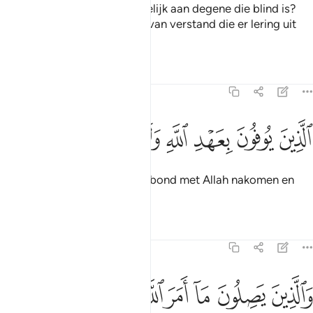
jouw Heer de Waarheid is, gelijk aan degene die blind is?
Het zijn slechts de bezitters van verstand die er lering uit
trokken.
Tafseers
Lessen
Reflecties
13:20
ﱓ
ﱔ
ﱕ
ﱖ
ﱗ
لذين يوفون بعهد الله ولا ينقضون الميثاق ٢٠
ﱘ
ﱙ
ﱚ
لَّذِينَ يُوفُونَ بِعَهْدِ ٱللَّهِ وَلَا يَنقُضُونَ ٱلْمِيثَـٰقَ ٢٠
(Zij zijn) degenen die het verbond met Allah nakomen en
het verbond niet verbreken.
Tafseers
Lessen
Reflecties
13:21
ﱛ
ﱜ
ﱝ
ﱞ
ﱟ
ﱠ
ﱡ
ﱢ
الذين يصلون ما امر الله به ان يوصل ويخشون ربهم ويخافون سوء الحس
َٱلَّذِينَ يَصِلُونَ مَآ أَمَرَ ٱللَّهُ بِهِۦٓ أَن يُوصَلَ وَيَخْشَوْنَ رَبَّهُمْ وَيَ