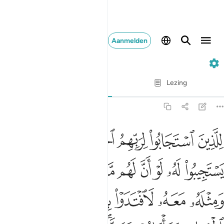
Aanmelden
13. Ar-Ra'd
Vers voor vers
Lezing
Vertaling
: Sofian S. Siregar
13:18
ﳐ
ﳑ
ﳒ
ﳓﳔ
ﳕ
ﳖ
لذين استجابوا لربهم الحسنى والذين لم يستجيبوا له لو ان لهم ما في ا
ِلَّذِينَ ٱسْتَجَابُوا۟ لِرَبِّهِمُ ٱلْحُسْنَىٰ ۚ وَٱلَّذِينَ لَمْ يَسْتَجِيبُوا۟ لَهُۥ لَو
ﳗ
ﳘ
ﳙ
ﳚ
ﳛ
ﳜ
ﳝ
ﳞ
ﳟ
ﳠ
ﳡ
ﳢ
ﳣﳤ
ﳥ
ﳦ
ﳧ