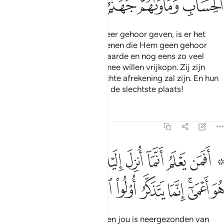
ﳨ
ﳩ
ﳪﳫ
ﳬ
ﳭ
ﳮ
Voor degenen die aan hun Heer gehoor geven, is er het
goede (het Paradijs). En degenen die Hem geen gehoor
geven: al hadden zij alles op aarde en nog eens zo veel
daarbij; zij zouden zich daarmee willen vrijkopn. Zij zijn
degenen voor wie er een slechte afrekening zal zijn. En hun
verblijfplaats is de Hel, dat is de slechtste plaats!
Tafseers
Lessen
Reflecties
13:19
ﱁ ﱂ
ﱃ
ﱄ
ﱅ
ﱆ
ﱇ
ﱈ
ﱉ
ﱊ
فمن يعلم انما انزل اليك من ربك الحق كمن هو اعمى انما يتذكر اولو الال
َفَمَن يَعْلَمُ أَنَّمَآ أُنزِلَ إِلَيْكَ مِن رَّبِّكَ ٱلْحَقُّ كَمَنْ هُوَ أَعْمَىٰٓ ۚ 
ﱋ
ﱌﱍ
ﱎ
ﱏ
ﱐ
ﱑ
ﱒ
Is iemand die weet dat wat een jou is neergezonden van