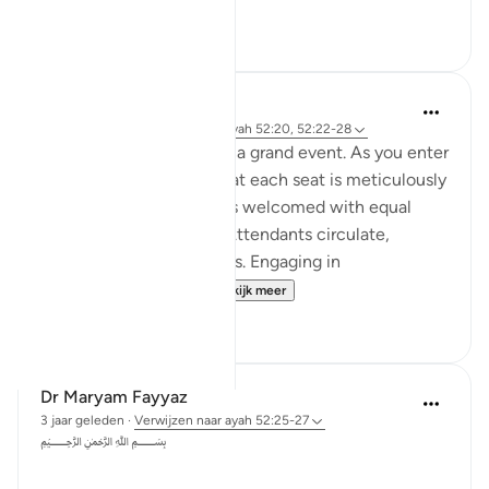
19
7
Iraj Marjan
2 jaar geleden
·
Verwijzen naar
ayah 52:20, 52:22-28
Imagin you are invited to a grand event. As you enter
gracefully, you notice that each seat is meticulously
arranged, and everyone is welcomed with equal
respect and hospitality. Attendants circulate,
offering various amenities. Engaging in
conversations with ...
Bekijk meer
7
6
Dr Maryam Fayyaz
3 jaar geleden
·
Verwijzen naar
ayah 52:25-27
﷽