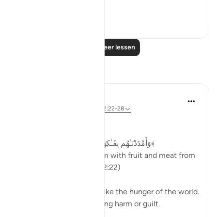
of it was worth it.'
23
6
Lees meer lessen
Reflecties
Dr Maryam Fayyaz
vorig jaar
·
Verwijzen naar
ayah 52:22-28
Bismillah
﴿وَأَمْدَدْنَـٰهُم بِفَـٰكِهَةٍۢ وَلَحْمٍۢ مِّمَّا يَشْتَهُونَ﴾
'And We will provide them with fruit and meat from
whatever they desire.' (52:22)
Their hunger will not be like the hunger of the world.
Their cravings will not bring harm or guilt.
In...
Bekijk meer