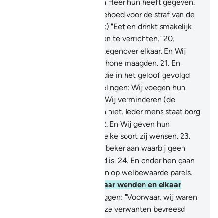
verheugend over wat hun Heer hun heeft gegeven.
En hun Heer heeft hen behoed voor de straf van de
Hel.
19
.
(Er wordt gezegd:) "Eet en drinkt smakelijk
wegens wat jullie plachten te verrichten."
20
.
Leunend op rustbanken, tegenover elkaar. En Wij
zullen hen huwen met schone maagden.
21
.
En
degenen die geloven en die in het geloof gevolgd
worden door hun nakomelingen: Wij voegen hun
nakomelingen bij hen en Wij verminderen (de
beloning voor) hun daden niet. Ieder mens staat borg
voor wat hij verrichtte.
22
.
En Wij geven hun
vruchten en vlees, van welke soort zij wensen.
23
.
Zij reiken daar elkaar een beker aan waarbij geen
onzin en geen zondigheid is.
24
.
En onder hen gaan
jongelingen rond die lijken op welbewaarde parels.
25
.
Zij zullen zich tot elkaar wenden en elkaar
vragen stellen.
26
.
Zij zeggen: "Voorwaar, wij waren
vroeger temidden van onze verwanten bevreesd