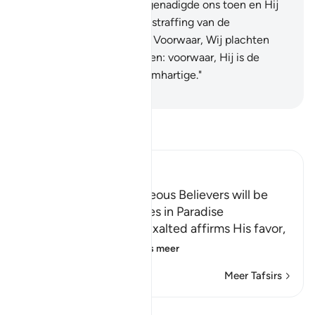
(voor Allah).
27
.
Allah begenadigde ons toen en Hij
behoedde ons voor de bestraffing van de
verschroeiende wind.
28
.
Voorwaar, Wij plachten
Hem vroeger aan te roepen: voorwaar, Hij is de
Weldoener, de Meest Barmhartige."
-
Sofian S. Siregar
Lees Tafsir
Ibn Kathir (Abridged)
The Offspring of Righteous Believers will be
elevated to Their Grades in Paradise
In this Ayah, Allah the Exalted affirms His favor,
generosity, gracio
…
Lees meer
Meer Tafsirs
Lessen