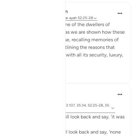
In the Shade of the Quran
31 weken geleden
·
Verwijzen naar
ayah 52:25-28
The warm and happy scene of the dwellers of
heaven is carried further as we are shown how these
people in heaven converse, recalling memories of
their worldly lives and outlining the reasons that
ensured their happy end, with all its security, luxury,
gratific...
Bekijk meer
0
0
Abdelrahman Badawy
2 jaar geleden
·
Verwijzen
ayah 39:74, 7:44, 23:107, 35:34, 52:25-28, 35:
naar
37
The people of Paradise will look back and say, 'it was
all worth it.'
The people of Hellfire will look back and say, 'none