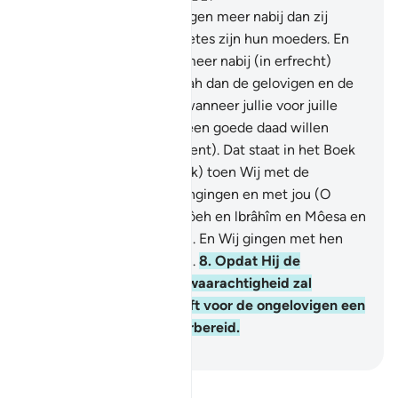
6
.
De Profeet is de gelovigen meer nabij dan zij
zichzelf. En zijn echtgenetes zijn hun moeders. En
de bloedverwanten zijn meer nabij (in erfrecht)
volgens het Boek van Allah dan de gelovigen en de
uitgewekenen, behalve wanneer jullie voor juille
broeders (in het geloof) een goede daad willen
verrichten (in het testament). Dat staat in het Boek
beschreven.
7
.
En (gedenk) toen Wij met de
Profeten hun verbond aangingen en met jou (O
Moehammad), en met Nôeh en lbrâhîm en Môesa en
' îsa, de zoon van Maryam. En Wij gingen met hen
een plechtig verbond aan.
8
.
Opdat Hij de
waarachtigen over hun waarachtigheid zal
ondervragen. En Hij heeft voor de ongelovigen een
pijnlijke bestraffing voorbereid.
-
Sofian S. Siregar