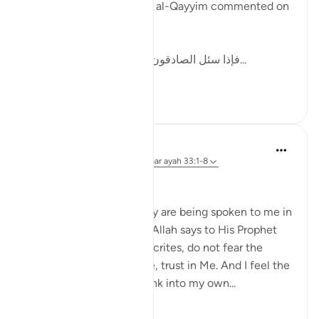
In one of his writings, ibn al-Qayyim commented on
this by writing:
[فإذا سئل الصادقون وحوسبوا على صدقهم، ف...
Bekijk meer
12
2
Dr Maryam Fayyaz
48 weken geleden
·
Verwijzen naar
ayah 33:1-8
Bismillah
I hear the verses as if they are being spoken to me in
the stillness of Madinah. Allah says to His Prophet
ﷺ: do not obey the hypocrites, do not fear the
disbelievers, fear only Me, trust in Me. And I feel the
weight of those words sink into my own...
Bekijk meer