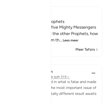
Lees Tafsir
Ibn Kathir (Abridged)
The Covenant of the Prophets
Allah tells us about the five Mighty Messengers
with strong resolve and the other Prophets, how
He took a covenant from th
…
Lees meer
Meer Tafsirs
Lessen
In the Shade of the Quran
31 weken geleden
·
Verwijzen naar
ayah 33:8
As for those who believed in what is false and made
false claims concerning the most important issue of
all, the issue of faith, a totally different result awaits
them: