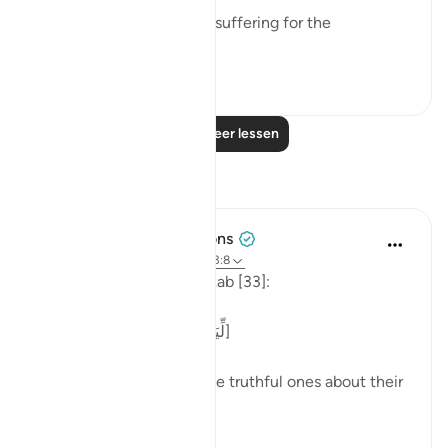
"He has prepared painful suffering for the
unbelievers." (Verse 8)
0
0
Lees meer lessen
Reflecties
Tulayhah Tafsir Translations
vorig jaar
·
Verwijzen naar
ayah 33:8
Allah says in surah al-Ahzab [33]:
[لِّيَسْأَلَ الصَّادِقِينَ عَن صِدْقِهِمْ]
'That He may question the truthful ones about their
truthfulness.' [8]