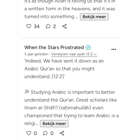
It’s as though Allah is telling us that it's in
a written form in the heavens, and it was
turned into something ...
Bekijk meer
34
2
When the Stars Prostrated
5 jaar geleden
·
Verwijzen naar
ayah 12:2
'Indeed, We have sent it down as an
Arabic Qur'an so that you might
understand. [12:2]'
💭 Studying Arabic is important to better
understand the Qur'an. Great scholars like
Imam al-Shāfi‘ī (raḥimahullāh) even
championed that trying to learn Arabic is a
religi...
Bekijk meer
0
0