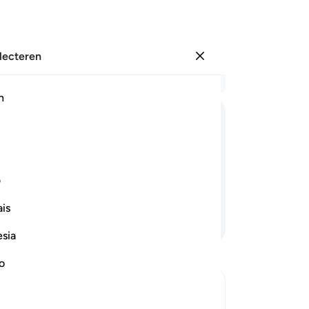
electeren
Aanmelden
Le
h
Hoo
1
.
A
ﲙ
ﲚ
ﲛ
ﲜ
ﲝ
Bo
ee
abische Koran. Hopelijk zuilen jullie
3
.
ف
jo
is
on
Lees verder
-
So
esia
no
No
Je
ver