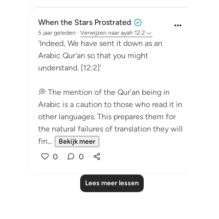
When the Stars Prostrated
5 jaar geleden
·
Verwijzen naar
ayah 12:2
'Indeed, We have sent it down as an
Arabic Qur'an so that you might
understand. [12:2]'
💭 The mention of the Qur’an being in
Arabic is a caution to those who read it in
other languages. This prepares them for
the natural failures of translation they will
fin...
Bekijk meer
0
0
Lees meer lessen