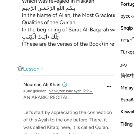
Which was revealed in Makkah
Portu
بِسْمِ اللَّهِ الرَّحْمَـنِ الرَّحِيمِ
In the Name of Allah, the Most Gracious, the Mo
русск
Qualities of the Qur'an
Shqip
In the beginning of Surat Al-Baqarah we talked 
تِلْكَ ءايَـتُ الْكِتَـبِ
ภาษา
(These are the verses of the Book) in ref
…
Lees m
Türkç
اردو
Lessen
简体
Nouman Ali Khan
Melay
4 jaar geleden
·
Verwijzen naar
ayah 12:2
AN ARABIC RECITAL
Españ
Kiswah
Let’s start by appreciating the connection
of this Ayah to the one before. There, it
Tiếng 
was called Kitab; here, it is called Quran.