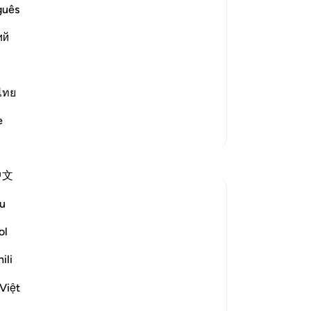
guês
st Merciful.
ий
about the separate letters, Allah said,
ไทย
eer
e
Meer Tafsirs
Reflecties
中文
Razia Zahra
u
2 jaar geleden
·
Verwijzen naar
ayah 12:2-3, 26:160-174, 12:111
ol
In the Name of Allah, the Most Merciful,
the Especially Merciful,
ili
Việt
Today, I met with my Lebanese friend. We
were discussing politics and parenting in