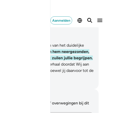
Aanmelden
es in context
fdstuk 12, Pagina 235, Juz 12
lif Lim Râ. Dit zijn de Verzen van het duidelijke
ek.
2
.
Voorwaar, Wij hebben hem neergezonden,
n Arabische Koran. Hopelijk zuilen jullie begrijpen.
Wij vertellen jou het beste verhaal doordat Wij aan
u deze Koran openbaarden, hoewel jij daarvoor tot de
wetenden behoorde.
fian S. Siregar
tities en reflecties
 hebt geen aantekeningen of overwegingen bij dit
s.