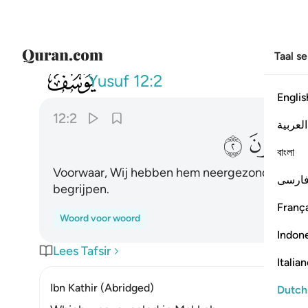
Taal s
012
انا انزلناه قرانا عربيا لعلكم تع
Yusuf
12:2
Englis
12:2
العربية
ﲞ
ﲟ
বাংলা
Voorwaar, Wij hebben hem neergezonden, een Ar
ارسی
begrijpen.
França
Woord voor woord
Indon
Lees Tafsir
Italia
Ibn Kathir (Abridged)
Dutch