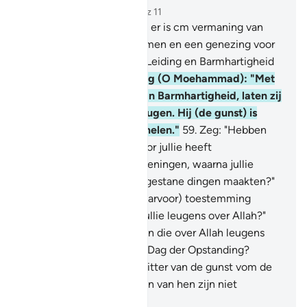
Hoofdstuk 10, Pagina 215, Juz 11
57
.
O mensen, voorzeker, er is cm vermaning van
jullie Heer tot jullie gekomen en een genezing voor
wat in jullie harten is, en Leiding en Barmhartigheid
voor de gelovigen.
58
.
Zeg (O Moehammad): "Met
de gunst van Allah en Zijn Barmhartigheid, laten zij
zich dan daarmee verheugen. Hij (de gunst) is
beter dan wat zij verzamelen."
59
.
Zeg: "Hebben
jullie gezien wat Allah voor jullie heeft
neergezonden aan voorzieningen, waarna jullie
daarvan verboden en toegestane dingen maakten?"
Zeg: "Heeft Allah jullie (darvoor) toestemming
gegeven? Of verzinnen jullie leugens over Allah?"
60
.
En wat zullen degenen die over Allah leugens
verzinnen, denken op de Dag der Opstanding?
Voorwaar, Allah is de Bezitter van de gunst vom de
mensen, maar de meesten van hen zijn niet
dankbaar.