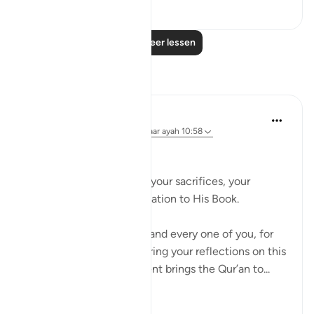
1
0
Lees meer lessen
Reflecties
Hammad Fahim
20 weken geleden
·
Verwijzen naar
ayah 10:58
Eid Mubarak! 🌙✨
May Allah (SWT) accept your sacrifices, your
servitude, and your dedication to His Book.
JazakAllah khair to each and every one of you, for
reading, posting, and sharing your reflections on this
platform. Your engagement brings the Qur’an to...
Bekijk meer
35
29