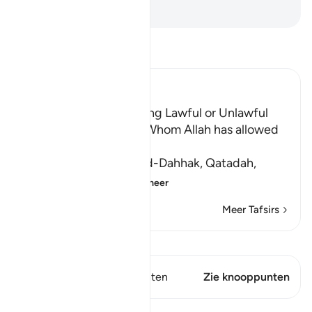
-
Sofian S. Siregar
Lees Tafsir
Ibn Kathir (Abridged)
None can make Anything Lawful or Unlawful
except Allah or Those Whom Allah has allowed
to do so
Ibn `Abbas, Mujahid, Ad-Dahhak, Qatadah,
`Abdur-Rahman
…
Lees meer
Meer Tafsirs
Bekijk Qiraat
Dit vers heeft 1 Knooppunten
Zie knooppunten
Lessen