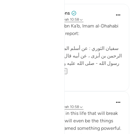
Tulayhah Tafsir Translations
2 jaar geleden
·
Verwijzen naar
ayah 10:58
In his biography of Ubay ibn Ka'b, Imam al-Dhahabi
mentioned the following report:
[سفيان الثوري : عن أسلم المنقري ، عن عبد الله بن عبد
الرحمن بن أبزى ، عن أبيه قال : قال أبي بن كعب : قال لي
رسول الله - صلى الله عليه وسلم - : أمرت أن أقرأ عليك
القرآن . قلت : ...
Bekijk meer
5
0
Yasmin Mogahed
5 jaar geleden
·
Verwijzen naar
ayah 10:58
There are so many things in this life that will break
your heart. Sometimes it will even be the things
closest to you. But I've learned something powerful.