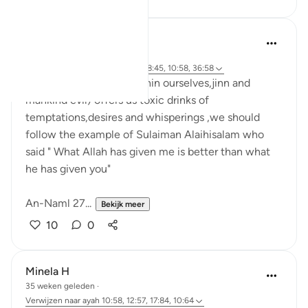
Maryam Nazar
22 weken geleden
·
Verwijzen naar
ayah 8:48, 27:36, 8:45, 10:58, 36:58
When someone (evil within ourselves,jinn and
mankind evil) offers us toxic drinks of
temptations,desires and whisperings ,we should
follow the example of Sulaiman Alaihisalam who
said " What Allah has given me is better than what
he has given you"
An-Naml 27...
Bekijk meer
10
0
Minela H
35 weken geleden
·
Verwijzen naar
ayah 10:58, 12:57, 17:84, 10:64