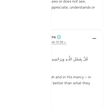
No matter what anyone sees or does not see,
appreciates or does not appreciate, understands or
does not ...
Bekijk meer
55
7
Tulayhah Tafsir Translations
5 jaar geleden
·
Verwijzen naar
ayah 10:58
Allah says in surah Yunus:
قُلْ بِفَضْلِ اللَّـهِ وَبِرَ‌حْمَتِهِ فَبِذَٰلِكَ فَلْيَفْرَ‌حُوا هُوَ خَيْرٌ‌ مِّمَّا
يَجْمَعُونَ
Say, 'In the bounty of Allah and in His mercy – in
that let them rejoice; it is better than what they
accumulate.' [10:58]
In his...
Bekijk meer