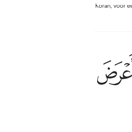
jk uitgelegd zijn, als een Arabische Koran, voor e
ﱓ
ﱔ
ﱕ
َ ٤