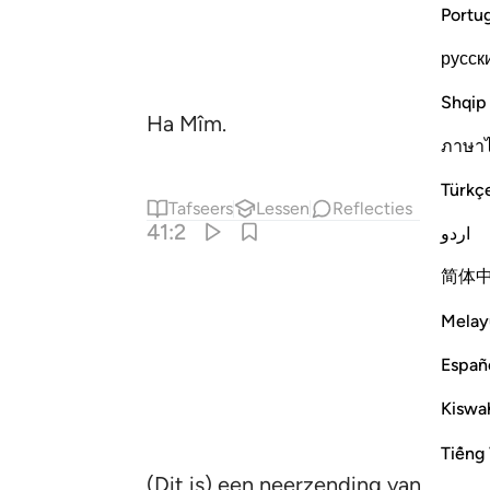
Portu
русск
Shqip
Ha Mîm.
ภาษา
Türkç
Tafseers
Lessen
Reflecties
41:2
اردو
简体
Melay
Españ
Kiswah
Tiếng 
(Dit is) een neerzending van de Er