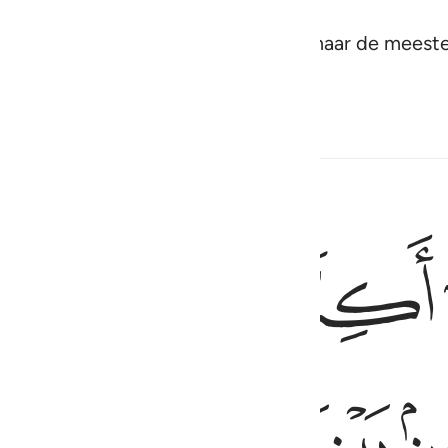
de tijdingen en een waarschuwer, maar de meeste
ﱛ
ﱜ
ﱝ
قر ومن بيننا وبينك حجاب فاعمل اننا عاملون ٥
َاذَانِنَا وَقْرٌۭ وَمِنۢ بَيْنِنَا وَبَيْنِكَ حِجَابٌۭ فَٱعْمَلْ إِنَّنَا عَـٰمِلُونَ ٥
ﱣ
ﱤ
ﱥ