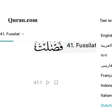
Taal s
41. Fussilat
Englis
041
41
.
Fussilat
Gedet
العربية
বাংলা
ارسی
França
41:1
Indon
Italia
Dutch