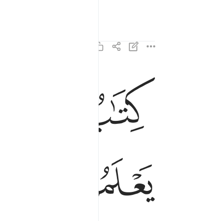
ﱈ
ﱉ
كتاب فصلت اياته قرانا عربيا لقوم يعلمون ٣
كِتَـٰبٌۭ فُصِّلَتْ ءَايَـٰتُهُۥ قُرْءَانًا عَرَبِيًّۭا لِّقَوْمٍۢ يَ
ﱎ
ﱏ