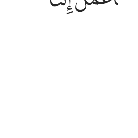
En zij zeiden: "Onze harten zijn v
en tussen en ons en jou is een afs
Tafseers
Lessen
Reflecties