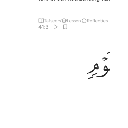
Tafseers
Lessen
Reflecties
41:3
ﱍ