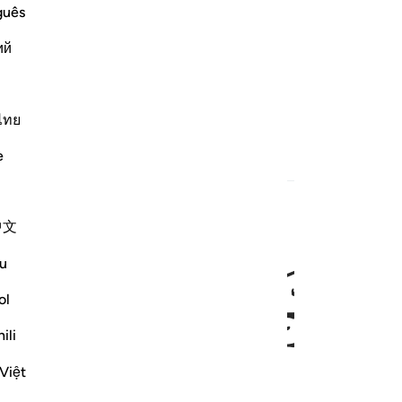
guês
ий
ไทย
e
中文
ﱆ
ﱇ
u
ol
ili
Việt
barmer, de Meest Barmhartige.