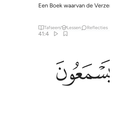
Een Boek waarvan de Verzen duideli
Tafseers
Lessen
Reflecties
41:4
ﱖ