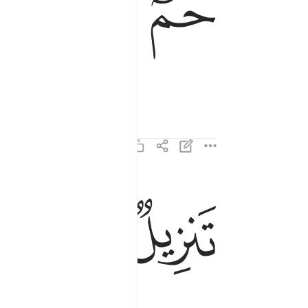
ﱁ
ﱂ
ﱃ
ﱄ
ﱅ
تنزيل من الرحمان الرحيم ٢
تَنزِيلٌۭ مِّنَ ٱلرَّحْمَـٰنِ ٱلرَّحِيمِ ٢