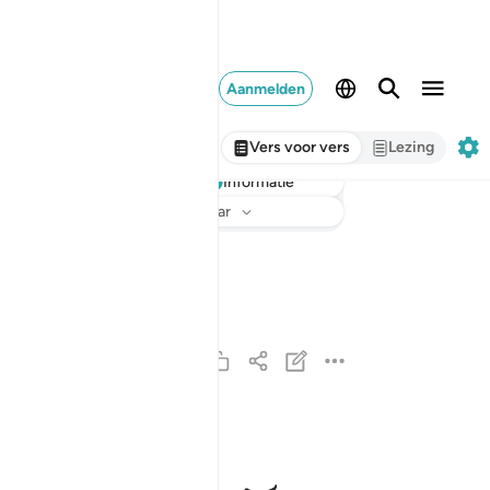
Aanmelden
Vers voor vers
Lezing
Informatie
Luisteren
Vertaling
: Sofian S. Siregar
حم ١
حمٓ ١