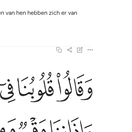
n van hen hebben zich er van
ﱘ
ﱙ
ﱚ
وقالوا قلوبنا في اكنة مما تدعونا اليه وفي اذاننا و
وَقَالُوا۟ قُلُوبُنَا فِىٓ أَكِنَّةٍۢ مِّمَّا تَدْعُونَآ إِلَيْهِ وَفِىٓ ء
ﱠ
ﱡ
ﱢ