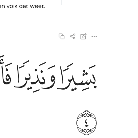
en volk dat weet.
ﱐ
ﱑ
ﱒ
بشيرا ونذيرا فاعرض اكثرهم فهم لا يسمعون ٤
بَشِيرًۭا وَنَذِيرًۭا فَأَعْرَضَ أَكْثَرُهُمْ فَهُمْ لَا يَسْمَعُون
ﱗ