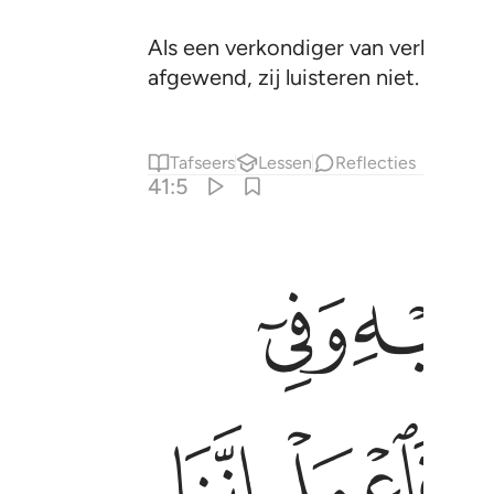
Als een verkondiger van verheugen
afgewend, zij luisteren niet.
Tafseers
Lessen
Reflecties
41:5
ﱞ
ﱟ
ﱦ
ﱧ