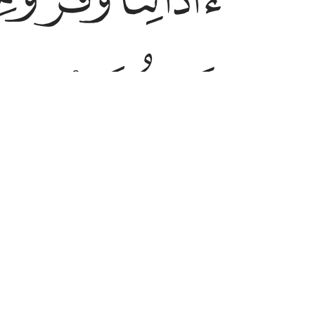
ﱨ
ﱩ
oept, en in onze oren is doofheid
 werken (op onze manier)."