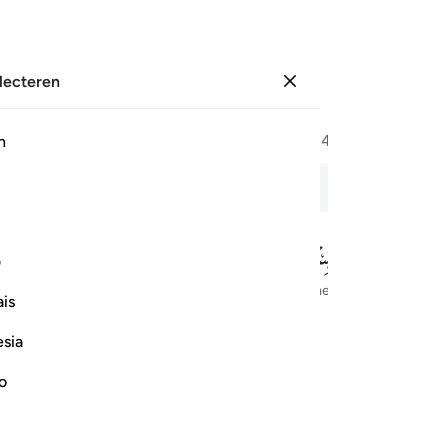
electeren
Aanmelden
Bladzijde
477
Juz
24
/
Hizb
48
h
ailleerde Verzen
ف
In de naam van Allah, de meest Barmhartige, de meest Genadevolle.
is
esia
no