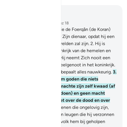
Lees in context
Hoofdstuk 25, Pagina 360, Juz 18
1
.
Gezegend is Degene Die de Foerqân (de Koran)
heeft neergezonden naar Zijn dienaar, opdat hij een
waarschuwer voor de werelden zal zijn.
2
.
Hij is
Degene aan wie het koninkrijk van de hemelen en
de aarde toebehoort. En Hij neemt Zich nooit een
zoon en Hij heeft geen deelgenoot in het koninkrijk.
En Hij schiep alles en Hij bepaalt alles nauwkeurig.
3
.
Toch namen zij naast Hem goden die niets
schiepen en die niet bij machte zijn zelf kwaad (af
te wenden) en goed (te doen) en geen macht
hebben over leven en niet over de dood en over
het opwekken.
4
.
En degenen die ongelovig zijn,
zeggen: "Dit is slechts een leugen die hij verzonnen
heeft en waar een ander volk hem bij geholpen