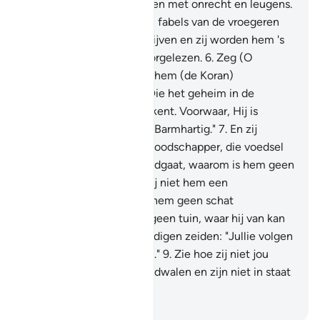
heeft." Waarlijk, zij kwamen met onrecht en leugens.
5
.
En zij zeiden: "(Dit zijn) fabels van de vroegeren
die hij heeft laten opschrijven en zij worden hem 's
morgens en 's avonds voorgelezen.
6
.
Zeg (O
Moehammad): "Hij heeft hem (de Koran)
neergezonden, Degene Die het geheim in de
hemelen en op de aarde kent. Voorwaar, Hij is
Vergevensgezind, Meest Barmhartig."
7
.
En zij
zeiden: "Wat is dat voor Boodschapper, die voedsel
eet en op de markten rondgaat, waarom is hem geen
Engel gezonden, zodat hij niet hem een
waarschuwer is?
8
.
Of is hem geen schat
geschonken of heeft hij geen tuin, waar hij van kan
eten?" En de onrechtvaardigen zeiden: "Jullie volgen
slechts een bezeten man."
9
.
Zie hoe zij niet jou
vergelijkingen maken; zij dwalen en zijn niet in staat
een weg (te vinden).
-
Sofian S. Siregar