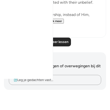
alone. Hence, they persisted with their unbelief.
"Yet, some choose to worship, instead of Him,
deities that canno...
Bekijk meer
0
0
Lees meer lessen
Notities en reflecties
Je hebt geen aantekeningen of overwegingen bij dit
vers.
Leg je gedachten vast…