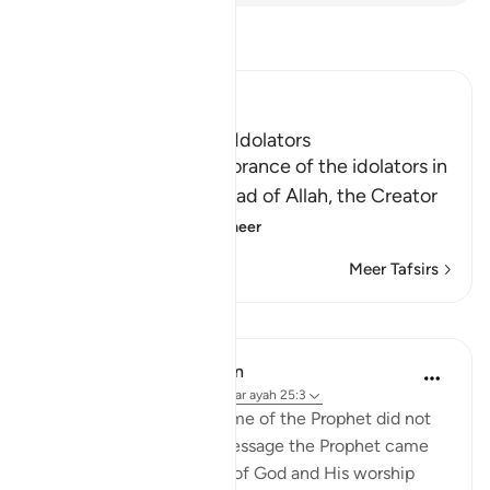
Lees Tafsir
Ibn Kathir (Abridged)
The Foolishness of the Idolators
Allah tells us of the ignorance of the idolators in
taking other gods instead of Allah, the Creator
of all things, the
…
Lees meer
Meer Tafsirs
Lessen
In the Shade of the Quran
31 weken geleden
·
Verwijzen naar
ayah 25:3
The unbelievers at the time of the Prophet did not
understand any of the message the Prophet came
with, about the oneness of God and His worship