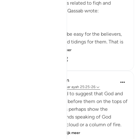
benefits and subtle points related to fiqh and
'aqeedah, Muhammad al-Qassab wrote:
This is a proof that it will be easy for the believers,
and this is a source of glad tidings for them. That is
because it is inc...
Bekijk meer
0
0
44
In the Shade of the Quran
32 weken geleden
·
Verwijzen naar
ayah 25:25-26
The unbelievers also used to suggest that God and
the angels should appear before them on the tops of
clouds. Such suggestions perhaps show the
influence of Jewish legends speaking of God
revealing Himself over a cloud or a column of fire.
Therefore, the Qur'a...
Bekijk meer