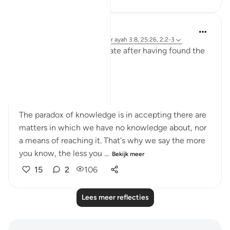
Sirotum Daud
8 weken geleden
·
Verwijzen naar
ayah 3:8, 25:26, 2:2-3
How does someone deviate after having found the
truth exactly?
In short, arrogance.
The paradox of knowledge is in accepting there are
matters in which we have no knowledge about, nor
a means of reaching it. That's why we say the more
you know, the less you ...
Bekijk meer
15
2
106
Lees meer reflecties