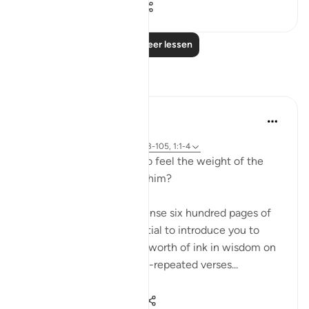
0
0
113
Lees meer lessen
Reflecties
Sirotum Daud
3 weken geleden
·
Verwijzen naar
ayah 25:26, 21:103-105, 1:1-4
How do we even begin to feel the weight of the
names Ar-Rahman Ar-Rahim?
When you want to condense six hundred pages of
guidance with the potential to introduce you to
more than seven oceans worth of ink in wisdom on
top of that into seven oft-repeated verses...
Bekijk meer
17
1
114