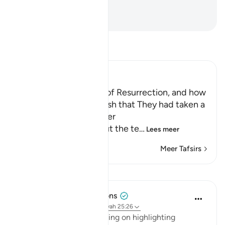
en Helper.
-
Sofian S. Siregar
Lees Tafsir
Ibn Kathir (Abridged)
The Terrors of the Day of Resurrection, and how
the Wrongdoers will wish that They had taken a
Path with the Messenger
Here Allah tells us about the te
…
Lees meer
Meer Tafsirs
Lessen
Tulayhah Tafsir Translations
5 jaar geleden
·
Verwijzen naar
ayah 25:26
In his book of tafsir focusing on highlighting