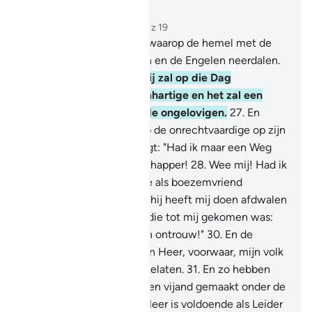
Lees in context
Hoofdstuk 25, Pagina 362, Juz 19
25
.
En (gedenkt) de Dag waarop de hemel met de
wolken uiteen zal splijten en de Engelen neerdalen.
26
.
De ware heerschappij zal op die Dag
toebehoren aan de Barmhartige en het zal een
moeilijke Dag zijn voor de ongelovigen.
27
.
En
(gedenkt) de Dag waarop de onrechtvaardige op zijn
handen bijt, terwijl hij zegt: "Had ik maar een Weg
genomen met de Boodschapper!
28
.
Wee mij! Had ik
maar niet zo'n ongelovige als boezemvriend
genomen.
29
.
Voorzeker, hij heeft mij doen afdwalen
van de Vermaning nadat die tot mij gekomen was:
en de Satan is de mensen ontrouw!"
30
.
En de
Boodschapper zei: "O mijn Heer, voorwaar, mijn volk
heefl deze Koran achtergelaten.
31
.
En zo hebben
Wij voor iedere Profeet een vijand gemaakt onder de
misdadigers. Maar jouw Heer is voldoende als Leider