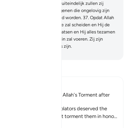
spijt voor hen worden en uiteindelijk zullen zij
worden verslagen. En degenen die ongelovig zijn
zullen in de Hel verzameld worden.
37
.
Opdat Allah
het slechte van het goede zal scheiden en Hij de
slechten op elkaar zal plaatsen en Hij alles tezamen
zal opstapelen en de Hel in zal voeren. Zij zijn
degenen die de verliezers zijn.
-
Sofian S. Siregar
Lees Tafsir
Ibn Kathir (Abridged)
The Idolators deserved Allah's Torment after
Their Atrocities
Allah states that the idolators deserved the
torment, but He did not torment them in hono
…
Lees meer