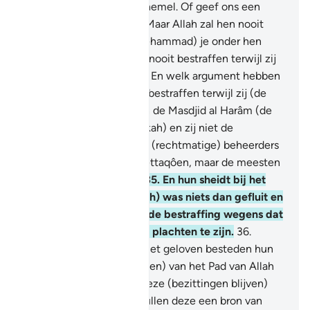
ons neer regenen uit de hemel. Of geef ons een
pijnlijke bestraffing."
33
.
Maar Allah zal hen nooit
bestraffen terwijl jij (Moehammad) je onder hen
bevindt, en Allah zal hen nooit bestraffen terwijl zij
om vergeving vragen.
34
.
En welk argument hebben
zij, dat Allah hen niet zal bestraffen terwijl zij (de
mensen) weghouden van de Masdjid al Harâm (de
Gewijde Moskee te Mekkah) en zij niet de
beheerders ervan zijn. De (rechtmatige) beheerders
ervan zijn slechts de Moettaqôen, maar de meesten
van hen weten het niet.
35
.
En hun sheidt bij het
Huis van Allah (de Ka'bah) was niets dan gefluit en
handgeklap. Proeft dan de bestraffing wegens dat
waaraan jullie ongelovig plachten te zijn.
36
.
Voorwaar, degenen die niet geloven besteden hun
bezittingen om (de mensen) van het Pad van Allah
af te houden. Zij zullen deze (bezittingen blijven)
besteden, maar daarna zullen deze een bron van