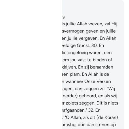
Lees in context
Hoofdstuk 8, Pagina 181, Juz 9
29
.
O jullie die geloven, als jullie Allah vrezen, zal Hij
jullie een onderscheidingsvermogen geven en jullie
slechte daden uitwissen en jullie vergeven. En Allah
is de Bezitter van de Geweldige Gunst.
30
.
En
(gedenk) toen degenen die ongelovig waren, een
list tegen jou beraamden om jou vast te binden of
jou te doden of jou te verdrijven. En zij beraamden
een list en Allah maakte een plam. En Allah is de
Beste der Beramers.
31
.
En wanneer Onze Verzen
aan ben worden voorgedragen, dan zeggen zij: "Wij
hebben (iets dergelijks al eerder) gehoord, en als wij
willen dan zullen wij zeker zoiets zeggen. Dit is niets
dan een fabel van de voorafgaanden."
32
.
En
(gedenkt) toen zij zeiden: "O Allah, als dit (de Koran)
de Waarheid is, van U afkomstig, doe dan stenen op