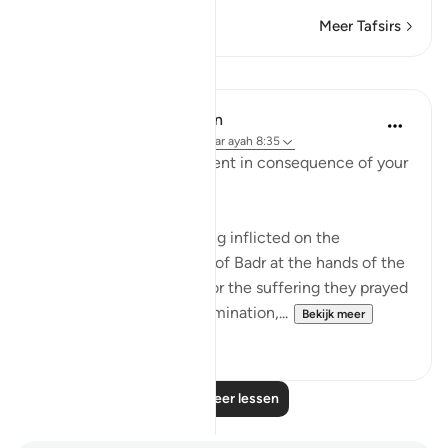
Meer Tafsirs
Lessen
In the Shade of the Quran
31 weken geleden
·
Verwijzen naar
ayah 8:35
"Taste then this punishment in consequence of your
disbelief" (Verse 35)
This refers to the suffering inflicted on the
unbelievers in the Battle of Badr at the hands of the
Muslim community. As for the suffering they prayed
for, which involves extermination,...
Bekijk meer
2
0
Lees meer lessen