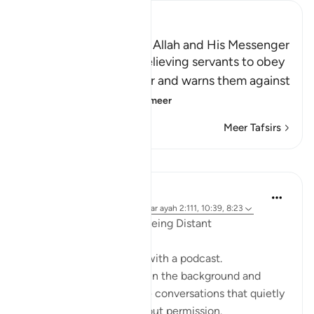
Ibn Kathir (Abridged)
The Command to obey Allah and His Messenger
Allah commands His believing servants to obey
Him and His Messenger and warns them against
defying him and
…
Lees meer
Meer Tafsirs
Reflecties
ekaterina myachina
19 weken geleden
·
Verwijzen naar
ayah 2:111, 10:39, 8:23
When the Qur’an Stops Being Distant
It began, unexpectedly, with a podcast.
Not a short clip you play in the background and
forget—but one of those conversations that quietly
pulls you in, almost without permission.