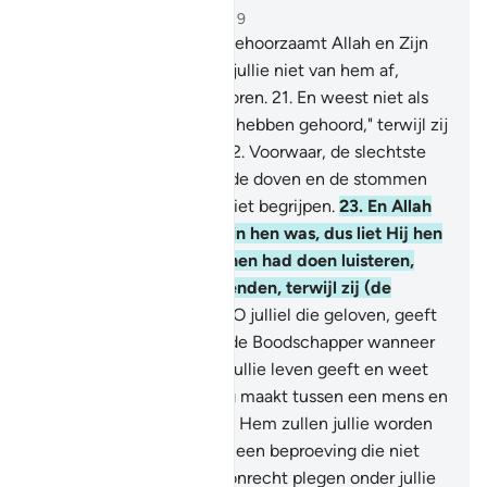
Hoofdstuk 8, Pagina 179, Juz 9
20
.
O jullie die geloven, gehoorzaamt Allah en Zijn
Boodschapper en wendt jullie niet van hem af,
terwijl jullie (de Koran) horen.
21
.
En weest niet als
degenen die zeiden: "Wij hebben gehoord," terwijl zij
niet hebben geluisterd.
22
.
Voorwaar, de slechtste
schepselen bij Allah zijn de doven en de stommen
(van hart): degenen die niet begrijpen.
23
.
En Allah
weet dat er niets goeds in hen was, dus liet Hij hen
niet luisteren. En als Hij hen had doen luisteren,
dan zouden zij zich afwenden, terwijl zij (de
Waarheid) afwijzen.
24
.
O julliel die geloven, geeft
gehoor aan Allah en aan de Boodschapper wanneer
hij jullie oproept tot wat jullie leven geeft en weet
dat Allah een afscheiding maakt tussen een mens en
zijn hart. En voorwaar, tot Hem zullen jullie worden
verzameld."
25
.
En vreest een beproeving die niet
uitsluitend degenen die onrecht plegen onder jullie