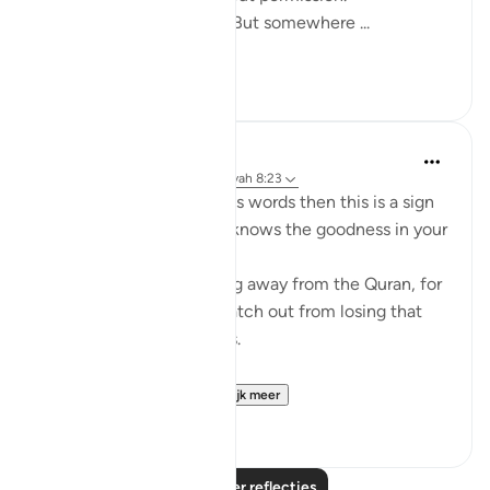
I didn’t plan to finish it. But somewhere ...
Bekijk meer
9
0
Mohannad Hakeem
4 jaar geleden
·
Verwijzen naar
ayah 8:23
If Allah made you hear His words then this is a sign
that Allah loves you and knows the goodness in your
heart
If you see yourself turning away from the Quran, for
whatever reason then watch out from losing that
status and that closeness.
PS: If these reflect...
Bekijk meer
36
9
Lees meer reflecties