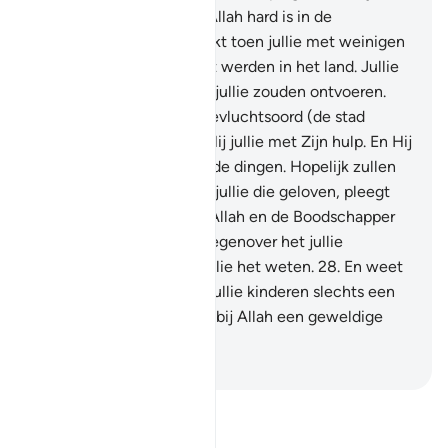
zal treffen. En weet dat Allah hard is in de
bestraffing.
26
.
En gedenkt toen jullie met weinigen
waren en jullie onderdukt werden in het land. Jullie
vreesden dat de mensen jullie zouden ontvoeren.
Toen gaf Hij jullie een toevluchtsoord (de stad
Medinah) en versterkte Hij jullie met Zijn hulp. En Hij
voorzag jullie van de goede dingen. Hopelijk zullen
jullie dankbaar zijn.
27
.
O jullie die geloven, pleegt
geen verraad tegenover Allah en de Boodschapper
en pleegt geen verraad tegenover het jullie
toevertrouwde, terwijl jullie het weten.
28
.
En weet
dat jullie bezittingen en jullie kinderen slechts een
beproeving zijn en dat er bij Allah een geweldige
beloning is.
-
Sofian S. Siregar
Lees Tafsir