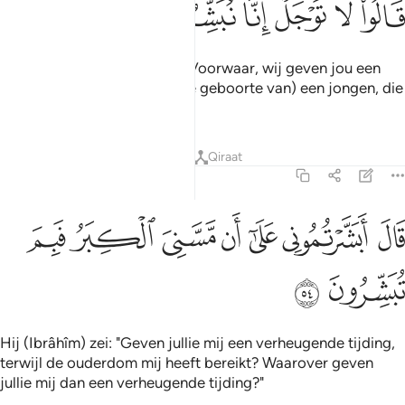
ﱋ
ﱌ
ﱍ
ﱎ
ﱏ
ﱐ
ﱑ
ﱒ
َالُوا۟ لَا تَوْجَلْ إِنَّا نُبَشِّرُكَ بِغُلَـٰمٍ عَلِيمٍۢ ٥٣
Zij zeiden: "Wees niet bang. Voorwaar, wij geven jou een
verheugende tijding over (de geboorte van) een jongen, die
kennis bezit."
Tafseers
Lessen
Reflecties
Qiraat
15:54
ﱓ
ﱔ
ﱕ
ﱖ
ﱗ
ال ابشرتموني على ان مسني الكبر فبم تبشرون ٥٤
ﱘ
ﱙ
َالَ أَبَشَّرْتُمُونِى عَلَىٰٓ أَن مَّسَّنِىَ ٱلْكِبَرُ فَبِمَ تُبَشِّرُونَ ٥٤
ﱚ
ﱛ
Hij (Ibrâhîm) zei: "Geven jullie mij een verheugende tijding,
terwijl de ouderdom mij heeft bereikt? Waarover geven
jullie mij dan een verheugende tijding?"