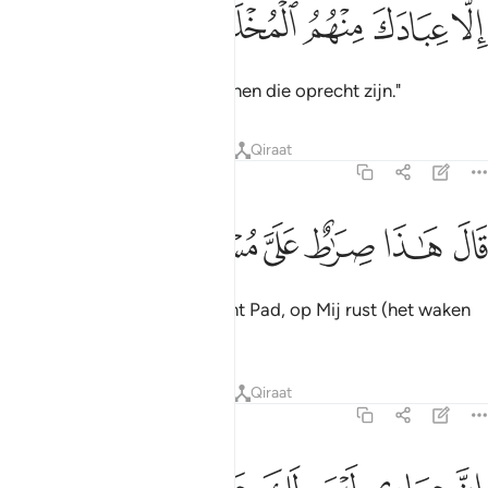
ﱿ
ﲀ
لا عبادك منهم المخلصين ٤٠
ﲁ
ﲂ
ﲃ
ِلَّا عِبَادَكَ مِنْهُمُ ٱلْمُخْلَصِينَ ٤٠
Behalve Uw dienaren, onder hen die oprecht zijn."
Tafseers
Lessen
Reflecties
Qiraat
15:41
ﲄ
ﲅ
ﲆ
ال هاذا صراط علي مستقيم ٤١
ﲇ
ﲈ
ﲉ
َالَ هَـٰذَا صِرَٰطٌ عَلَىَّ مُسْتَقِيمٌ ٤١
Hij (Allah) zei: "Dit is een recht Pad, op Mij rust (het waken
erover).
Tafseers
Lessen
Reflecties
Qiraat
15:42
ن عبادي ليس لك عليهم سلطان الا من اتبعك من الغاوين ٤٢