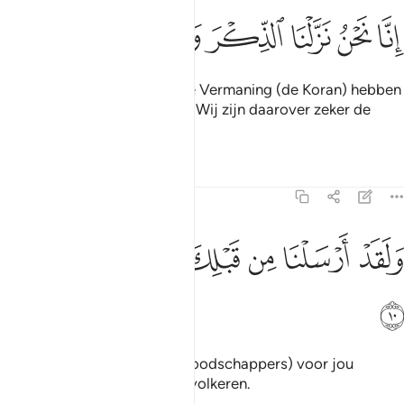
ﲇ
ﲈ
ﲉ
ﲊ
نا نحن نزلنا الذكر وانا له لحافظون ٩
ﲋ
ﲌ
ﲍ
ﲎ
ِنَّا نَحْنُ نَزَّلْنَا ٱلذِّكْرَ وَإِنَّا لَهُۥ لَحَـٰفِظُونَ ٩
Voorwaar, Wij zijn het Die de Vermaning (de Koran) hebben
neergezonden. En voorwaar, Wij zijn daarover zeker de
Wakers.
Tafseers
Lessen
Reflecties
15:10
ﲏ
ﲐ
ﲑ
لقد ارسلنا من قبلك في شيع الاولين ١٠
ﲒ
ﲓ
ﲔ
ﲕ
َلَقَدْ أَرْسَلْنَا مِن قَبْلِكَ فِى شِيَعِ ٱلْأَوَّلِينَ ١٠
ﲖ
En voorzeker, Wij hebben (Boodschappers) voor jou
gezonden naar de vroegere volkeren.