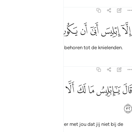
Tafseers
Lessen
Reflecties
15:31
ﳊ
ﳋ
ﳌ
ﳍ
لا ابليس ابى ان يكون مع الساجدين ٣١
ﳎ
ﳏ
ﳐ
ﳑ
ِلَّآ إِبْلِيسَ أَبَىٰٓ أَن يَكُونَ مَعَ ٱلسَّـٰجِدِينَ ٣١
Behalve Iblis, bij weigerde te behoren tot de knielenden.
Tafseers
Lessen
Reflecties
15:32
ﱁ
ﱂ
ﱃ
ﱄ
ﱅ
ال يا ابليس ما لك الا تكون مع الساجدين ٣٢
ﱆ
ﱇ
ﱈ
َالَ يَـٰٓإِبْلِيسُ مَا لَكَ أَلَّا تَكُونَ مَعَ ٱلسَّـٰجِدِينَ ٣٢
ﱉ
Hij (Allah) zei: "O Iblis, wat is er met jou dat jij niet bij de
knielenden behoort?"