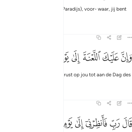
Hij (Allah) zei: "Ga eruit (het Paradijs), voor- waar, jij bent
een vervloekte!
Tafseers
Lessen
Reflecties
15:35
ﱜ
ﱝ
ﱞ
ان عليك اللعنة الى يوم الدين ٣٥
ﱟ
ﱠ
ﱡ
ﱢ
َإِنَّ عَلَيْكَ ٱللَّعْنَةَ إِلَىٰ يَوْمِ ٱلدِّينِ ٣٥
En voorwaar, de vervloeking rust op jou tot aan de Dag des
Oordeels."
Tafseers
Lessen
Reflecties
15:36
ﱣ
ﱤ
ﱥ
ﱦ
ال رب فانظرني الى يوم يبعثون ٣٦
ﱧ
ﱨ
ﱩ
َالَ رَبِّ فَأَنظِرْنِىٓ إِلَىٰ يَوْمِ يُبْعَثُونَ ٣٦