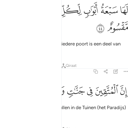
ﲛ
ﲜ
ﲝ
ﲞ
ها سبعة ابواب لكل باب منهم جزء مقسوم ٤٤
ﲟ
ﲠ
ﲡ
َهَا سَبْعَةُ أَبْوَٰبٍۢ لِّكُلِّ بَابٍۢ مِّنْهُمْ جُزْءٌۭ مَّقْسُومٌ ٤٤
ﲢ
ﲣ
Zij heeft zeven poorten. Aan iedere poort is een deel van
hen toegewezen.
Tafseers
Lessen
Reflecties
Qiraat
15:45
ﲤ
ﲥ
ﲦ
ن المتقين في جنات وعيون ٤٥
ﲧ
ﲨ
ﲩ
ِنَّ ٱلْمُتَّقِينَ فِى جَنَّـٰتٍۢ وَعُيُونٍ ٤٥
Voorwaar, de Moettaqoen zullen in de Tuinen (het Paradijs)
en bij bronnen vertoeven.