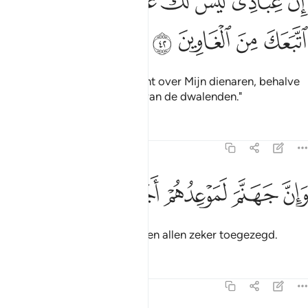
ﲊ
ﲋ
ﲌ
ﲍ
ﲎ
ﲏ
ﲐ
ﲑ
ِنَّ عِبَادِى لَيْسَ لَكَ عَلَيْهِمْ سُلْطَـٰنٌ إِلَّا مَنِ ٱتَّبَعَكَ مِنَ ٱلْغَاوِينَ ٢
ﲒ
ﲓ
ﲔ
ﲕ
Voorwaar, jij hebt geen macht over Mijn dienaren, behalve
(over) degene die jou volgt van de dwalenden."
Tafseers
Lessen
Reflecties
15:43
ﲖ
ﲗ
ان جهنم لموعدهم اجمعين ٤٣
ﲘ
ﲙ
ﲚ
َإِنَّ جَهَنَّمَ لَمَوْعِدُهُمْ أَجْمَعِينَ ٤٣
En voorwaar, de Het is aan hen allen zeker toegezegd.
Tafseers
Lessen
Reflecties
15:44