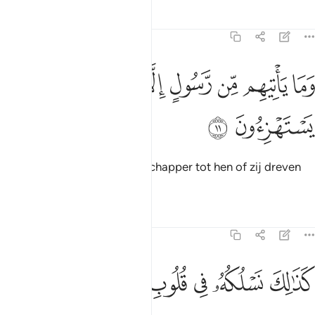
Tafseers
Lessen
Reflecties
15:11
ﲗ
ﲘ
ﲙ
ﲚ
ﲛ
ما ياتيهم من رسول الا كانوا به يستهزيون ١١
ﲜ
ﲝ
َمَا يَأْتِيهِم مِّن رَّسُولٍ إِلَّا كَانُوا۟ بِهِۦ يَسْتَهْزِءُونَ ١١
ﲞ
ﲟ
En er kwam nooit een Boodschapper tot hen of zij dreven
de spot met hen.
Tafseers
Lessen
Reflecties
15:12
ﲠ
ﲡ
ﲢ
ذالك نسلكه في قلوب المجرمين ١٢
ﲣ
ﲤ
ﲥ
َذَٰلِكَ نَسْلُكُهُۥ فِى قُلُوبِ ٱلْمُجْرِمِينَ ١٢