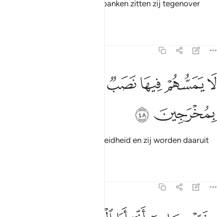
daarin) als broeders, op rustbanken zitten zij tegenover
elkaar.
Tafseers
Lessen
Reflecties
15:48
ﲹ
ﲺ
ﲻ
ﲼ
ا يمسهم فيها نصب وما هم منها بمخرجين ٤٨
ﲽ
ﲾ
ﲿ
َا يَمَسُّهُمْ فِيهَا نَصَبٌۭ وَمَا هُم مِّنْهَا بِمُخْرَجِينَ ٤٨
ﳀ
ﳁ
Daarin raakt hen geen vermoeidheid en zij worden daaruit
niet verdreven.
Tafseers
Lessen
Reflecties
15:49
۞ بي عبادي اني انا الغفور الرحيم ٤٩