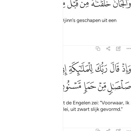
ﲦ
ﲧ
ﲨ
ﲩ
ﲪ
ﲫ
ﲬ
ﲭ
َٱلْجَآنَّ خَلَقْنَـٰهُ مِن قَبْلُ مِن نَّارِ ٱلسَّمُومِ ٢٧
En Wij hebben daarvoor de Djinn's geschapen uit een
gloeiend vuur.
Tafseers
Lessen
Reflecties
15:28
ﲮ
ﲯ
ﲰ
ﲱ
ﲲ
ﲳ
ﲴ
ﲵ
اذ قال ربك للملايكة اني خالق بشرا من صلصال من حما مسنون ٢٨
َإِذْ قَالَ رَبُّكَ لِلْمَلَـٰٓئِكَةِ إِنِّى خَـٰلِقٌۢ بَشَرًۭا مِّن صَلْصَـٰلٍۢ مِّنْ حَمَإٍۢ 
ﲶ
ﲷ
ﲸ
ﲹ
ﲺ
(Gedenkt) toen jouw Heer tot de Engelen zei: "Voorwaar, Ik
zal een mens scheppen van klei, uit zwart slijk gevormd."
Tafseers
Lessen
Reflecties