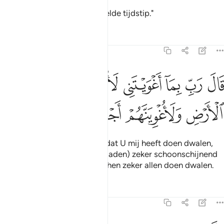
Tot de Dag van het vastgestelde tijdstip."
Tafseers
Lessen
Reflecties
15:39
ﱴ
ﱵ
ﱶ
ﱷ
ﱸ
ﱹ
ﱺ
ال رب بما اغويتني لازينن لهم في الارض ولاغوينهم اجمعين ٣٩
َالَ رَبِّ بِمَآ أَغْوَيْتَنِى لَأُزَيِّنَنَّ لَهُمْ فِى ٱلْأَرْضِ وَلَأُغْوِيَنَّهُمْ أَجْمَعِينَ ٣٩
ﱻ
ﱼ
ﱽ
ﱾ
Hij (Iblis) zei. "Mijn Heer, omdat U mij heeft doen dwalen,
zal ik voor ben (hun slechte daden) zeker schoonschijnend
maken op de aarde, en ik zal hen zeker allen doen dwalen.
Tafseers
Lessen
Reflecties
15:40