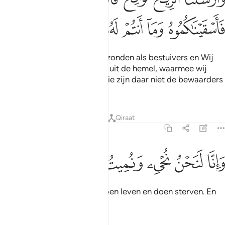
ﱿ
ﲀ
ﲁ
ﲂ
ﲃ
ﲄ
En Wij hebben de winden gezonden als bestuivers en Wij
hebben regen neergezonden uit de hemel, waarmee wij
jullie te drinken geven. En jullie zijn daar niet de bewaarders
van.
Tafseers
Lessen
Reflecties
Qiraat
15:23
ﲅ
ﲆ
ﲇ
انا لنحن نحيي ونميت ونحن الوارثون ٢٣
ﲈ
ﲉ
ﲊ
ﲋ
َإِنَّا لَنَحْنُ نُحْىِۦ وَنُمِيتُ وَنَحْنُ ٱلْوَٰرِثُونَ ٢٣
Voorwaar, Wij zijn het Die doen leven en doen sterven. En
Wij zijn de erfgenamen.