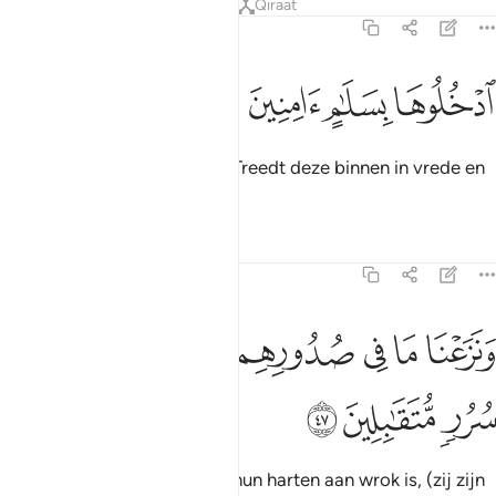
Tafseers
Lessen
Reflecties
Qiraat
15:46
ﲪ
دخلوها بسلام امنين ٤٦
ﲫ
ﲬ
ﲭ
دْخُلُوهَا بِسَلَـٰمٍ ءَامِنِينَ ٤٦
(Tegen hen wordt gezegd:) "Treedt deze binnen in vrede en
veiligheid."
Tafseers
Lessen
Reflecties
15:47
ﲮ
ﲯ
ﲰ
ﲱ
ﲲ
ﲳ
نزعنا ما في صدورهم من غل اخوانا على سرر متقابلين ٤٧
ﲴ
ﲵ
َنَزَعْنَا مَا فِى صُدُورِهِم مِّنْ غِلٍّ إِخْوَٰنًا عَلَىٰ سُرُرٍۢ مُّتَقَـٰبِلِينَ ٤٧
ﲶ
ﲷ
ﲸ
En Wij nemen weg wat er in hun harten aan wrok is, (zij zijn