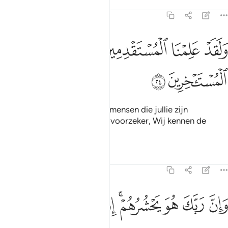
Tafseers
Lessen
Reflecties
15:24
ﲌ
ﲍ
ﲎ
ﲏ
لقد علمنا المستقدمين منكم ولقد علمنا المستاخرين ٢٤
ﲐ
ﲑ
َلَقَدْ عَلِمْنَا ٱلْمُسْتَقْدِمِينَ مِنكُمْ وَلَقَدْ عَلِمْنَا ٱلْمُسْتَـْٔخِرِينَ ٢٤
ﲒ
ﲓ
En voorzeker, Wij kennen de mensen die jullie zijn
voorgegaan (in de dood). En voorzeker, Wij kennen de
achterblijvers.
Tafseers
Lessen
Reflecties
15:25
ﲔ
ﲕ
ﲖ
ﲗﲘ
ان ربك هو يحشرهم انه حكيم عليم ٢٥
ﲙ
ﲚ
ﲛ
ﲜ
َإِنَّ رَبَّكَ هُوَ يَحْشُرُهُمْ ۚ إِنَّهُۥ حَكِيمٌ عَلِيمٌۭ ٢٥