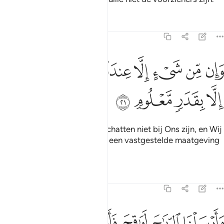
Tafseers
Lessen
Reflecties
15:21
ﱬ
ﱭ
ﱮ
ﱯ
ﱰ
ﱱ
ان من شيء الا عندنا خزاينه وما ننزله الا بقدر معلوم ٢١
ﱲ
ﱳ
َإِن مِّن شَىْءٍ إِلَّا عِندَنَا خَزَآئِنُهُۥ وَمَا نُنَزِّلُهُۥٓ إِلَّا بِقَدَرٍۢ مَّعْلُومٍۢ ٢١
ﱴ
ﱵ
ﱶ
ﱷ
Er is geen ding waarvan de schatten niet bij Ons zijn, en Wij
zenden deze slechts volgens een vastgestelde maatgeving
neer.
Tafseers
Lessen
Reflecties
15:22
ﱸ
ﱹ
ﱺ
ﱻ
ﱼ
ﱽ
ﱾ
ارسلنا الرياح لواقح فانزلنا من السماء ماء فاسقيناكموه وما انتم له بخاز
َأَرْسَلْنَا ٱلرِّيَـٰحَ لَوَٰقِحَ فَأَنزَلْنَا مِنَ ٱلسَّمَآءِ مَآءًۭ فَأَسْقَيْنَـٰكُمُوهُ وَمَآ أَنتُمْ لَهُۥ بِخَـٰ