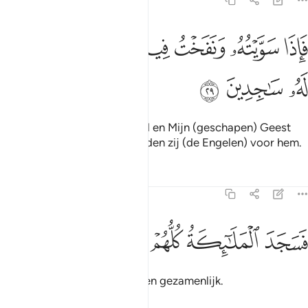
15:29
ﲻ
ﲼ
ﲽ
ﲾ
ﲿ
اذا سويته ونفخت فيه من روحي فقعوا له ساجدين ٢٩
ﳀ
ﳁ
َإِذَا سَوَّيْتُهُۥ وَنَفَخْتُ فِيهِ مِن رُّوحِى فَقَعُوا۟ لَهُۥ سَـٰجِدِينَ ٢٩
ﳂ
ﳃ
ﳄ
Toen Ik hem vervolmaakt had en Mijn (geschapen) Geest
erin geblazen had, toen knielden zij (de Engelen) voor hem.
Tafseers
Lessen
Reflecties
15:30
ﳅ
ﳆ
سجد الملايكة كلهم اجمعون ٣٠
ﳇ
ﳈ
ﳉ
َسَجَدَ ٱلْمَلَـٰٓئِكَةُ كُلُّهُمْ أَجْمَعُونَ ٣٠
Toen knielden de Engelen allen gezamenlijk.