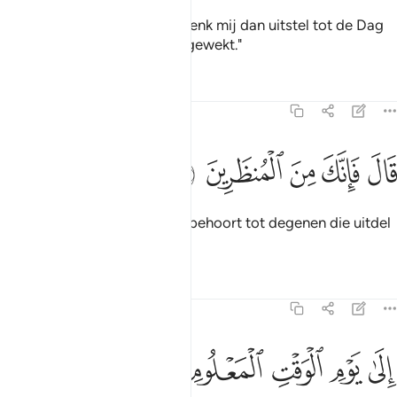
Hij (Iblis) zei: "Mijn Heer, schenk mij dan uitstel tot de Dag
waarop zij zullen worden opgewekt."
Tafseers
Lessen
Reflecties
15:37
ﱪ
ﱫ
ﱬ
ال فانك من المنظرين ٣٧
ﱭ
ﱮ
َالَ فَإِنَّكَ مِنَ ٱلْمُنظَرِينَ ٣٧
Hij (Allah) zei: "Voorwaar, jij behoort tot degenen die uitdel
kregen.
Tafseers
Lessen
Reflecties
15:38
ﱯ
ﱰ
ﱱ
لى يوم الوقت المعلوم ٣٨
ﱲ
ﱳ
ِلَىٰ يَوْمِ ٱلْوَقْتِ ٱلْمَعْلُومِ ٣٨