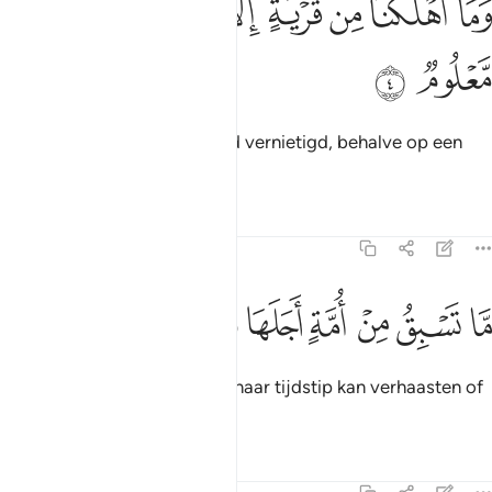
ﱚ
ﱛ
ﱜ
ﱝ
ﱞ
ﱟ
ﱠ
َمَآ أَهْلَكْنَا مِن قَرْيَةٍ إِلَّا وَلَهَا كِتَابٌۭ مَّعْلُومٌۭ ٤
ﱡ
ﱢ
En Wij hebben nooit een stad vernietigd, behalve op een
vastgestelde tijdstip.
Tafseers
Lessen
Reflecties
15:5
ﱣ
ﱤ
ﱥ
ﱦ
ﱧ
ا تسبق من امة اجلها وما يستاخرون ٥
ﱨ
ﱩ
ﱪ
َّا تَسْبِقُ مِنْ أُمَّةٍ أَجَلَهَا وَمَا يَسْتَـْٔخِرُونَ ٥
Er is geen gemeenschap die haar tijdstip kan verhaasten of
vertragen.
Tafseers
Lessen
Reflecties