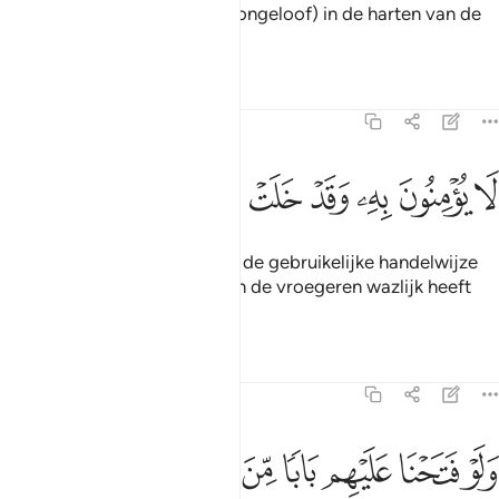
Op deze wijze doen wij het (ongeloof) in de harten van de
misdadigers binnengaan.
Tafseers
Lessen
Reflecties
15:13
ﲦ
ﲧ
ﲨ
ﲩ
ا يومنون به وقد خلت سنة الاولين ١٣
ﲪ
ﲫ
ﲬ
ﲭ
َا يُؤْمِنُونَ بِهِۦ ۖ وَقَدْ خَلَتْ سُنَّةُ ٱلْأَوَّلِينَ ١٣
Zij geloven er niet in, hoewel de gebruikelijke handelwijze
(de bestraffing van Allah) van de vroegeren wazlijk heeft
plaatsgevonden.
Tafseers
Lessen
Reflecties
15:14
ﲮ
ﲯ
ﲰ
ﲱ
ﲲ
ﲳ
لو فتحنا عليهم بابا من السماء فظلوا فيه يعرجون ١٤
ﲴ
ﲵ
َلَوْ فَتَحْنَا عَلَيْهِم بَابًۭا مِّنَ ٱلسَّمَآءِ فَظَلُّوا۟ فِيهِ يَعْرُجُونَ ١٤