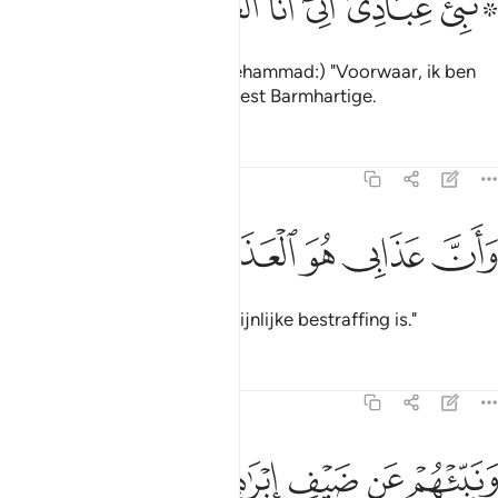
ﳂﳃ
ﳄ
ﳅ
ﳆ
ﳇ
ﳈ
ﳉ
۞ َبِّئْ عِبَادِىٓ أَنِّىٓ أَنَا ٱلْغَفُورُ ٱلرَّحِيمُ ٤٩
Bericht mijn dienaren (O Moehammad:) "Voorwaar, ik ben
de Vergevensgezinde, de meest Barmhartige.
Tafseers
Lessen
Reflecties
15:50
ﳊ
ﳋ
ﳌ
ان عذابي هو العذاب الاليم ٥٠
ﳍ
ﳎ
ﳏ
َأَنَّ عَذَابِى هُوَ ٱلْعَذَابُ ٱلْأَلِيمُ ٥٠
En dat Mijn bestraffing een pijnlijke bestraffing is."
Tafseers
Lessen
Reflecties
15:51
ﳐ
ﳑ
نبيهم عن ضيف ابراهيم ٥١
ﳒ
ﳓ
ﳔ
َنَبِّئْهُمْ عَن ضَيْفِ إِبْرَٰهِيمَ ٥١