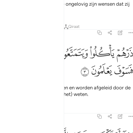
Misschien zullen degenen die ongelovig zijn wensen dat zij
Moslims waren.
Tafseers
Lessen
Reflecties
Qiraat
15:3
ﱑ
ﱒ
ﱓ
رهم ياكلوا ويتمتعوا ويلههم الامل فسوف يعلمون ٣
ﱔ
ﱕﱖ
َرْهُمْ يَأْكُلُوا۟ وَيَتَمَتَّعُوا۟ وَيُلْهِهِمُ ٱلْأَمَلُ ۖ فَسَوْفَ يَعْلَمُونَ ٣
ﱗ
ﱘ
ﱙ
Lad hen eten en zich vermaken en worden afgeleid door de
(valse) hoop, later ze zullen (het) weten.
Tafseers
Lessen
Reflecties
15:4
ما اهلكنا من قرية الا ولها كتاب معلوم ٤