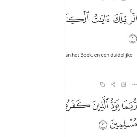
ﱁﱂ
ﱃ
ﱄ
لر تلك ايات الكتاب وقران مبين ١
ﱅ
ﱆ
ﱇ
لٓر ۚ تِلْكَ ءَايَـٰتُ ٱلْكِتَـٰبِ وَقُرْءَانٍۢ مُّبِينٍۢ ١
ﱈ
Alif Lam Ra. Dit zijn Verzen van het Boek, en een duidelijke
Koran.
Tafseers
Lessen
Reflecties
15:2
ﱉ
ﱊ
ﱋ
بما يود الذين كفروا لو كانوا مسلمين ٢
ﱌ
ﱍ
ﱎ
ُّبَمَا يَوَدُّ ٱلَّذِينَ كَفَرُوا۟ لَوْ كَانُوا۟ مُسْلِمِينَ ٢
ﱏ
ﱐ