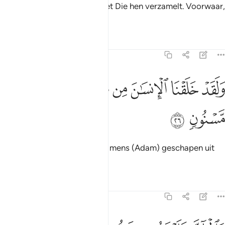
En voorwaar, jouw Heer is het Die hen verzamelt. Voorwaar,
Hij is Alwijs, Alwetend.
Tafseers
Lessen
Reflecties
15:26
ﲝ
ﲞ
ﲟ
ﲠ
لقد خلقنا الانسان من صلصال من حما مسنون ٢٦
ﲡ
ﲢ
ﲣ
َلَقَدْ خَلَقْنَا ٱلْإِنسَـٰنَ مِن صَلْصَـٰلٍۢ مِّنْ حَمَإٍۢ مَّسْنُونٍۢ ٢٦
ﲤ
ﲥ
En voorzeker, Wij hebben de mens (Adam) geschapen uit
klei, van zwart slijk gevormd.
Tafseers
Lessen
Reflecties
15:27
الجان خلقناه من قبل من نار السموم ٢٧