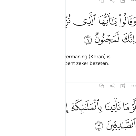
15:6
ﱫ
ﱬ
ﱭ
ﱮ
قالوا يا ايها الذي نزل عليه الذكر انك لمجنون ٦
ﱯ
ﱰ
َقَالُوا۟ يَـٰٓأَيُّهَا ٱلَّذِى نُزِّلَ عَلَيْهِ ٱلذِّكْرُ إِنَّكَ لَمَجْنُونٌۭ ٦
ﱱ
ﱲ
ﱳ
Zij zeiden: "O jij, aan wie de vermaning (Koran) is
neergezonden: voorwaar, jij bent zeker bezeten.
Tafseers
Lessen
Reflecties
15:7
ﱴ
ﱵ
ﱶ
ﱷ
ﱸ
و ما تاتينا بالملايكة ان كنت من الصادقين ٧
ﱹ
ﱺ
َّوْ مَا تَأْتِينَا بِٱلْمَلَـٰٓئِكَةِ إِن كُنتَ مِنَ ٱلصَّـٰدِقِينَ ٧
ﱻ
ﱼ