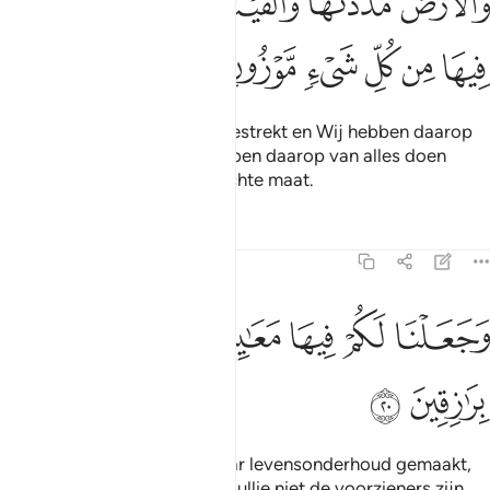
ﱗ
ﱘ
ﱙ
ﱚ
ﱛ
ﱜ
َٱلْأَرْضَ مَدَدْنَـٰهَا وَأَلْقَيْنَا فِيهَا رَوَٰسِىَ وَأَنۢبَتْنَا فِيهَا مِن كُلِّ شَىْءٍۢ مَّوْز
ﱝ
ﱞ
ﱟ
ﱠ
ﱡ
ﱢ
En Wij hebben de aarde uitgestrekt en Wij hebben daarop
bergen geplaatst en Wij hebben daarop van alles doen
groeien volgens een evenwichte maat.
Tafseers
Lessen
Reflecties
15:20
ﱣ
ﱤ
ﱥ
ﱦ
جعلنا لكم فيها معايش ومن لستم له برازقين ٢٠
ﱧ
ﱨ
ﱩ
َجَعَلْنَا لَكُمْ فِيهَا مَعَـٰيِشَ وَمَن لَّسْتُمْ لَهُۥ بِرَٰزِقِينَ ٢٠
ﱪ
ﱫ
En Wij hebben voor jullie daar levensonderhoud gemaakt,
(ook voor) degene voor wie jullie niet de voorzieners zijn.