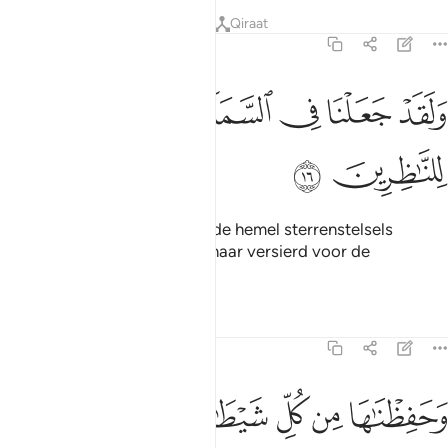
Tafseers
Lessen
Reflecties
Qiraat
15:16
ﱁ
ﱂ
ﱃ
ﱄ
لقد جعلنا في السماء بروجا وزيناها للناظرين ١٦
ﱅ
ﱆ
َلَقَدْ جَعَلْنَا فِى ٱلسَّمَآءِ بُرُوجًۭا وَزَيَّنَّـٰهَا لِلنَّـٰظِرِينَ ١٦
ﱇ
ﱈ
En voorzeker, Wij hebben in de hemel sterrenstelsels
aangebracht en Wij hebben haar versierd voor de
aanschouwers.
Tafseers
Lessen
Reflecties
15:17
ﱉ
ﱊ
ﱋ
حفظناها من كل شيطان رجيم ١٧
ﱌ
ﱍ
ﱎ
َحَفِظْنَـٰهَا مِن كُلِّ شَيْطَـٰنٍۢ رَّجِيمٍ ١٧