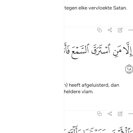
En Wij hebben haar bewaakt tegen elke vervloekte Satan.
Tafseers
Lessen
Reflecties
15:18
ﱏ
ﱐ
ﱑ
ﱒ
لا من استرق السمع فاتبعه شهاب مبين ١٨
ﱓ
ﱔ
ﱕ
ِلَّا مَنِ ٱسْتَرَقَ ٱلسَّمْعَ فَأَتْبَعَهُۥ شِهَابٌۭ مُّبِينٌۭ ١٨
ﱖ
Behalve degene die (de Satan) heeft afgeluisterd, dan
achtervolgd wordt door een heldere vlam.
Tafseers
Lessen
Reflecties
15:19
الارض مددناها والقينا فيها رواسي وانبتنا فيها من كل شيء موزون ١٩