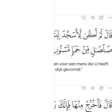
Tafseers
Lessen
Reflecties
15:33
ﱊ
ﱋ
ﱌ
ﱍ
ﱎ
ﱏ
ال لم اكن لاسجد لبشر خلقته من صلصال من حما مسنون ٣٣
ﱐ
َالَ لَمْ أَكُن لِّأَسْجُدَ لِبَشَرٍ خَلَقْتَهُۥ مِن صَلْصَـٰلٍۢ مِّنْ حَمَإٍۢ مَّسْنُونٍۢ ٣
ﱑ
ﱒ
ﱓ
ﱔ
ﱕ
Hij (Iblis) zei: "Ik zal niet knielen voor een mens die U heeft
geschapen uit klei, uit zwarte slijk gevormd."
Tafseers
Lessen
Reflecties
15:34
ﱖ
ﱗ
ﱘ
ال فاخرج منها فانك رجيم ٣٤
ﱙ
ﱚ
ﱛ
َالَ فَٱخْرُجْ مِنْهَا فَإِنَّكَ رَجِيمٌۭ ٣٤