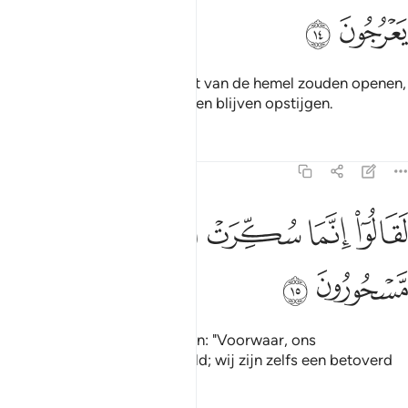
ﲶ
ﲷ
En als Wij voor hen een poort van de hemel zouden openen,
wardoor zij dan zouden kunnen blijven opstijgen.
Tafseers
Lessen
Reflecties
15:15
ﲸ
ﲹ
ﲺ
ﲻ
قالوا انما سكرت ابصارنا بل نحن قوم مسحورون ١٥
ﲼ
ﲽ
ﲾ
َقَالُوٓا۟ إِنَّمَا سُكِّرَتْ أَبْصَـٰرُنَا بَلْ نَحْنُ قَوْمٌۭ مَّسْحُورُونَ ١٥
ﲿ
ﳀ
(Dan) zouden zij zeker zeggen: "Voorwaar, ons
gezichtsvermogen is beneveld; wij zijn zelfs een betoverd
volk."