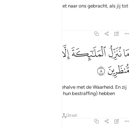
Waarom heb jij de Engelen niet naar ons gebracht, als jij tot
de waarachtigen behoort?"'
Tafseers
Lessen
Reflecties
15:8
ﱽ
ﱾ
ﱿ
ﲀ
ا ننزل الملايكة الا بالحق وما كانوا اذا منظرين ٨
ﲁ
ﲂ
ﲃ
ﲄ
َا نُنَزِّلُ ٱلْمَلَـٰٓئِكَةَ إِلَّا بِٱلْحَقِّ وَمَا كَانُوٓا۟ إِذًۭا مُّنظَرِينَ ٨
ﲅ
ﲆ
Wij sturen de Engelen niet, behalve met de Waarheid. En zij
zouden dan geen uitstel (van hun bestraffing) hebben
gekregen.
Tafseers
Lessen
Reflecties
Qiraat
15:9