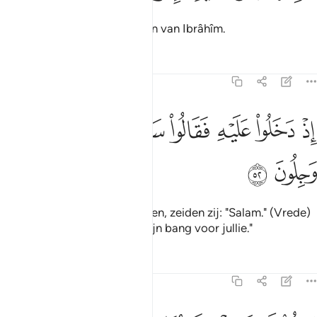
En bericht hun over de gasten van Ibrâhîm.
Tafseers
Lessen
Reflecties
15:52
ﱁ
ﱂ
ﱃ
ﱄ
ﱅ
ذ دخلوا عليه فقالوا سلاما قال انا منكم وجلون ٥٢
ﱆ
ﱇ
ﱈ
ِذْ دَخَلُوا۟ عَلَيْهِ فَقَالُوا۟ سَلَـٰمًۭا قَالَ إِنَّا مِنكُمْ وَجِلُونَ ٥٢
ﱉ
ﱊ
Toen zij bij hem binnenkwamen, zeiden zij: "Salam." (Vrede)
Ibrâhîm zei: "Voorwaar, wij zijn bang voor jullie."
Tafseers
Lessen
Reflecties
15:53
الوا لا توجل انا نبشرك بغلام عليم ٥٣