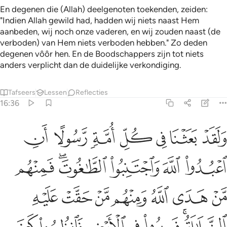
En degenen die (Allah) deelgenoten toekenden, zeiden:
"Indien Allah gewild had, hadden wij niets naast Hem
aanbeden, wij noch onze vaderen, en wij zouden naast (de
verboden) van Hem niets verboden hebben." Zo deden
degenen vôôr hen. En de Boodschappers zijn tot niets
anders verplicht dan de duidelijke verkondiging.
Tafseers
Lessen
Reflecties
16:36
ﱤ
ﱥ
ﱦ
ﱧ
ﱨ
ﱩ
ﱪ
لقد بعثنا في كل امة رسولا ان اعبدوا الله واجتنبوا الطاغوت فمنهم م
َلَقَدْ بَعَثْنَا فِى كُلِّ أُمَّةٍۢ رَّسُولًا أَنِ ٱعْبُدُوا۟ ٱللَّهَ وَٱجْتَنِبُ
ﱫ
ﱬ
ﱭ
ﱮﱯ
ﱰ
ﱱ
ﱲ
ﱳ
ﱴ
ﱵ
ﱶ
ﱷ