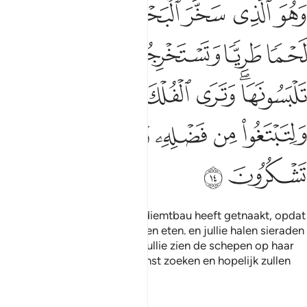
ﲪ
ﲫ
ﲬ
ﲭ
ﲮ
ﲯ
هو الذي سخر البحر لتاكلوا منه لحما طريا وتستخرجوا منه حلية تلبسون
َهُوَ ٱلَّذِى سَخَّرَ ٱلْبَحْرَ لِتَأْكُلُوا۟ مِنْهُ لَحْمًۭا طَرِيًّۭا وَتَسْتَخْرِجُوا۟ مِنْهُ حِلْيَةًۭ تَلْبَس
ﲰ
ﲱ
ﲲ
ﲳ
ﲴ
ﲵﲶ
ﲷ
ﲸ
ﲹ
ﲺ
ﲻ
ﲼ
ﲽ
ﲾ
ﲿ
ﳀ
En Hij is Degene Die de zee diemtbau heeft getnaakt, opdat
jullie uit haar vers vlees kunnen eten. en jullie halen sieraden
uit haar die jullie dragen, en jullie zien de schepen op haar
varen. En opdat jullie Zijn gunst zoeken en hopelijk zullen
jullie dankbaar zijn.