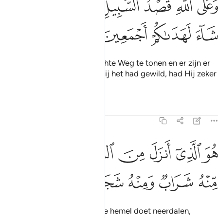
ﱜ
ﱝ
ﱞ
ﱟ
ﱠ
ﱡﱢ
ﱣ
َعَلَى ٱللَّهِ قَصْدُ ٱلسَّبِيلِ وَمِنْهَا جَآئِرٌۭ ۚ وَلَوْ شَآءَ لَهَدَىٰكُمْ أَجْمَعِينَ ٩
ﱤ
ﱥ
ﱦ
ﱧ
En het is aan Allah om de rechte Weg te tonen en er zijn er
die (ervan) afwijken. En als Hij het had gewild, had Hij zeker
jullie allen gelei&
Tafseers
Lessen
Reflecties
16:10
ﱨ
ﱩ
ﱪ
ﱫ
ﱬ
ﱭﱮ
ﱯ
و الذي انزل من السماء ماء لكم منه شراب ومنه شجر فيه تسيمون ١٠
ُوَ ٱلَّذِىٓ أَنزَلَ مِنَ ٱلسَّمَآءِ مَآءًۭ ۖ لَّكُم مِّنْهُ شَرَابٌۭ وَمِنْهُ شَجَرٌۭ فِيه
ﱰ
ﱱ
ﱲ
ﱳ
ﱴ
ﱵ
ﱶ
Hij is Degene Die water uit de hemel doet neerdalen,