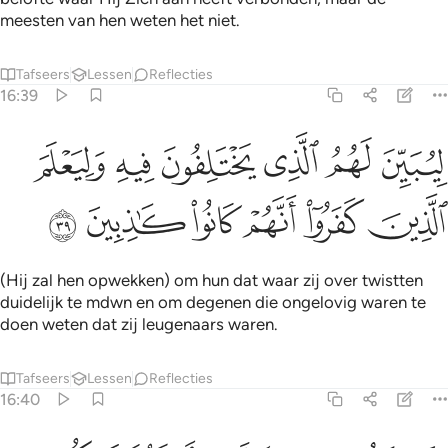
meesten van hen weten het niet.
Tafseers
Lessen
Reflecties
16:39
ﲧ
ﲨ
ﲩ
ﲪ
ﲫ
يبين لهم الذي يختلفون فيه وليعلم الذين كفروا انهم كانوا كاذبين ٣٩
ﲬ
ِيُبَيِّنَ لَهُمُ ٱلَّذِى يَخْتَلِفُونَ فِيهِ وَلِيَعْلَمَ ٱلَّذِينَ كَفَرُوٓا۟ أَنَّهُمْ كَانُوا۟ كَـٰذِبِينَ ٩
ﲭ
ﲮ
ﲯ
ﲰ
ﲱ
ﲲ
(Hij zal hen opwekken) om hun dat waar zij over twistten
duidelijk te mdwn en om degenen die ongelovig waren te
doen weten dat zij leugenaars waren.
Tafseers
Lessen
Reflecties
16:40