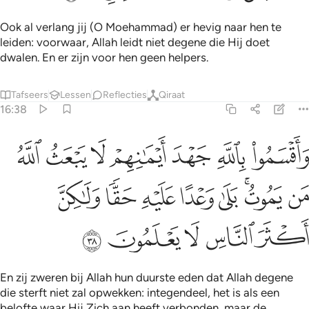
Ook al verlang jij (O Moehammad) er hevig naar hen te
leiden: voorwaar, Allah leidt niet degene die Hij doet
dwalen. En er zijn voor hen geen helpers.
Tafseers
Lessen
Reflecties
Qiraat
16:38
ﲓ
ﲔ
ﲕ
ﲖ
ﲗ
ﲘ
ﲙ
اقسموا بالله جهد ايمانهم لا يبعث الله من يموت بلى وعدا عليه حقا ولاكن
َأَقْسَمُوا۟ بِٱللَّهِ جَهْدَ أَيْمَـٰنِهِمْ ۙ لَا يَبْعَثُ ٱللَّهُ مَن يَمُوتُ ۚ بَلَىٰ وَعْدًا عَلَيْه
ﲚ
ﲛﲜ
ﲝ
ﲞ
ﲟ
ﲠ
ﲡ
ﲢ
ﲣ
ﲤ
ﲥ
ﲦ
En zij zweren bij Allah hun duurste eden dat Allah degene
die sterft niet zal opwekken: integendeel, het is als een
belofte waar Hij Zich aan heeft verbonden, maar de