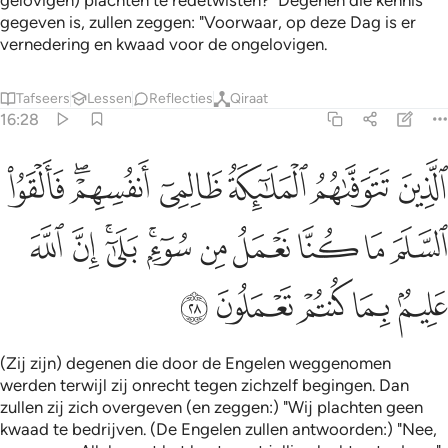
gelovigen) plachten te redetwisten?" Degenen die kennis
gegeven is, zullen zeggen: "Voorwaar, op deze Dag is er
vernedering en kwaad voor de ongelovigen.
Tafseers
Lessen
Reflecties
Qiraat
16:28
ﱘ
ﱙ
ﱚ
ﱛ
ﱜﱝ
ﱞ
لذين تتوفاهم الملايكة ظالمي انفسهم فالقوا السلم ما كنا نعمل من سوء ب
لَّذِينَ تَتَوَفَّىٰهُمُ ٱلْمَلَـٰٓئِكَةُ ظَالِمِىٓ أَنفُسِهِمْ ۖ فَأَلْقَوُا۟ ٱلسَّلَمَ مَا كُنَّا نَعْ
ﱟ
ﱠ
ﱡ
ﱢ
ﱣ
ﱤﱥ
ﱦﱧ
ﱨ
ﱩ
ﱪ
ﱫ
ﱬ
ﱭ
ﱮ
(Zij zijn) degenen die door de Engelen weggenomen
werden terwijl zij onrecht tegen zichzelf begingen. Dan
zullen zij zich overgeven (en zeggen:) "Wij plachten geen
kwaad te bedrijven. (De Engelen zullen antwoorden:) "Nee,