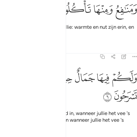
ﲮ
ﲯ
ﲰ
ﲱ
En Hij schiep het vee voor jullie: warmte en nut zijn erin, en
jullie eten ervan.
Tafseers
Lessen
Reflecties
16:6
ﲲ
ﲳ
ﲴ
ﲵ
لكم فيها جمال حين تريحون وحين تسرحون ٦
ﲶ
ﲷ
َلَكُمْ فِيهَا جَمَالٌ حِينَ تُرِيحُونَ وَحِينَ تَسْرَحُونَ ٦
ﲸ
ﲹ
En voor jullie is er schoonheid in, wanneer jullie het vee 's
avonds naar de stal voeren en wanneer jullie het vee 's
morgens gaan weiden.