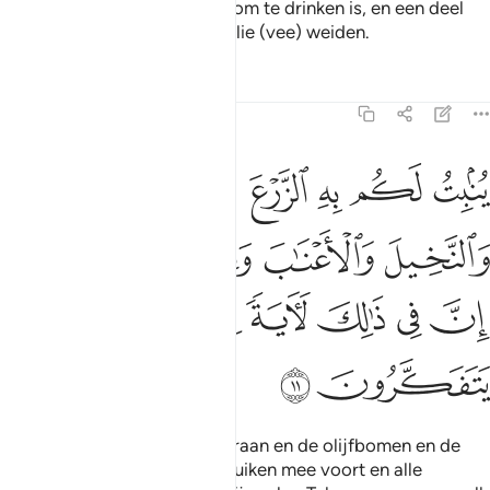
waarvan een deel voor jullie om te drinken is, en een deel
voor de gewassen waaropjullie (vee) weiden.
Tafseers
Lessen
Reflecties
16:11
ﱷ
ﱸ
ﱹ
ﱺ
ﱻ
نبت لكم به الزرع والزيتون والنخيل والاعناب ومن كل الثمرات ان في ذال
ُنۢبِتُ لَكُم بِهِ ٱلزَّرْعَ وَٱلزَّيْتُونَ وَٱلنَّخِيلَ وَٱلْأَعْنَـٰبَ وَمِن كُلِّ ٱلثَّمَرَٰتِ ۗ إ
ﱼ
ﱽ
ﱾ
ﱿ
ﲀﲁ
ﲂ
ﲃ
ﲄ
ﲅ
ﲆ
ﲇ
ﲈ
Hij brengt er voorjuitie het graan en de olijfbomen en de
palmbomen en de druivenstruiken mee voort en alle