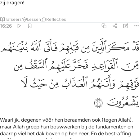
zij dragen!
Tafseers
Lessen
Reflecties
16:26
ﲺ
ﲻ
ﲼ
ﲽ
ﲾ
ﲿ
ﳀ
ﳁ
د مكر الذين من قبلهم فاتى الله بنيانهم من القواعد فخر عليهم السق
َدْ مَكَرَ ٱلَّذِينَ مِن قَبْلِهِمْ فَأَتَى ٱللَّهُ بُنْيَـٰنَهُم مِّنَ ٱلْقَوَاعِدِ فَخَرَّ عَلَيْهِمُ ٱ
ﳂ
ﳃ
ﳄ
ﳅ
ﳆ
ﳇ
ﳈ
ﳉ
ﳊ
ﳋ
ﳌ
ﳍ
ﳎ
ﳏ
Waarlijk, degenen vôôr hen beraamden ook (tegen Allah),
maar Allah greep hun bouwwerken bij de fundamenten en
daarop viel het dak boven op hen neer. En de bestraffing