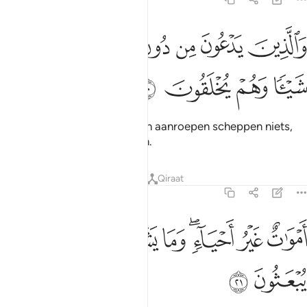
ﱯ
ﱰ
ﱱ
ﱲ
ﱳ
ﱴ
الذين يدعون من دون الله لا يخلقون شييا وهم يخلقون ٢٠
ﱵ
َٱلَّذِينَ يَدْعُونَ مِن دُونِ ٱللَّهِ لَا يَخْلُقُونَ شَيْـًۭٔا وَهُمْ يُخْلَقُونَ ٢٠
ﱶ
ﱷ
ﱸ
ﱹ
En degenen die zij naast Allah aanroepen scheppen niets,
maar zij zijn (zelf) geschapen.
Tafseers
Lessen
Reflecties
Qiraat
16:21
ﱺ
ﱻ
ﱼﱽ
ﱾ
موات غير احياء وما يشعرون ايان يبعثون ٢١
ﱿ
ﲀ
َمْوَٰتٌ غَيْرُ أَحْيَآءٍۢ ۖ وَمَا يَشْعُرُونَ أَيَّانَ يُبْعَثُونَ ٢١
ﲁ
ﲂ