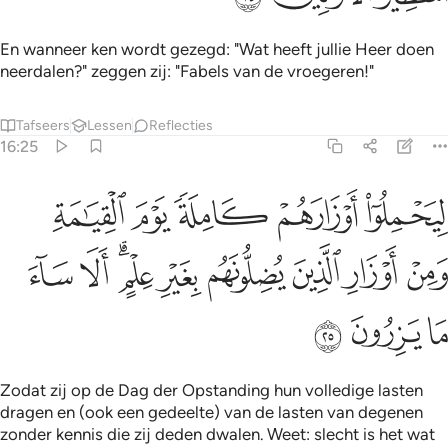
En wanneer ken wordt gezegd: "Wat heeft jullie Heer doen
neerdalen?" zeggen zij: "Fabels van de vroegeren!"
Tafseers
Lessen
Reflecties
16:25
ﲩ
ﲪ
ﲫ
ﲬ
ﲭ
يحملوا اوزارهم كاملة يوم القيامة ومن اوزار الذين يضلونهم بغير علم الا
ِيَحْمِلُوٓا۟ أَوْزَارَهُمْ كَامِلَةًۭ يَوْمَ ٱلْقِيَـٰمَةِ ۙ وَمِنْ أَوْزَارِ ٱلَّذِينَ يُضِلُّونَهُم بِغَيْرِ عِلْمٍ ۗ 
ﲮ
ﲯ
ﲰ
ﲱ
ﲲ
ﲳﲴ
ﲵ
ﲶ
ﲷ
ﲸ
ﲹ
Zodat zij op de Dag der Opstanding hun volledige lasten
dragen en (ook een gedeelte) van de lasten van degenen
zonder kennis die zij deden dwalen. Weet: slecht is het wat