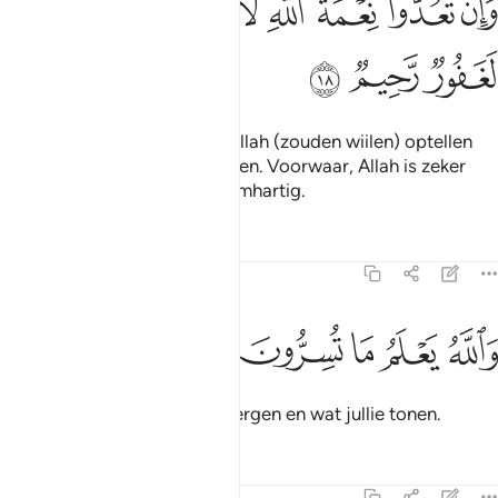
ﱜ
ﱝ
ﱞ
ﱟ
ﱠ
ﱡﱢ
ﱣ
ﱤ
َإِن تَعُدُّوا۟ نِعْمَةَ ٱللَّهِ لَا تُحْصُوهَآ ۗ إِنَّ ٱللَّهَ لَغَفُورٌۭ رَّحِيمٌۭ ١٨
ﱥ
ﱦ
ﱧ
En als jullie de gunsten van Allah (zouden wiilen) optellen
kunnen jullie ze niet opsommen. Voorwaar, Allah is zeker
Vergevensgezind, Meest Barmhartig.
Tafseers
Lessen
Reflecties
16:19
ﱨ
ﱩ
ﱪ
الله يعلم ما تسرون وما تعلنون ١٩
ﱫ
ﱬ
ﱭ
ﱮ
َٱللَّهُ يَعْلَمُ مَا تُسِرُّونَ وَمَا تُعْلِنُونَ ١٩
En Allah weet wat jullie verbergen en wat jullie tonen.
Tafseers
Lessen
Reflecties
16:20