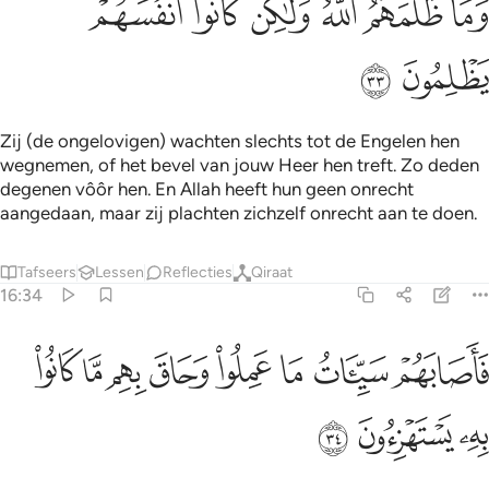
ﳃ
ﳄ
ﳅ
ﳆ
ﳇ
ﳈ
ﳉ
ﳊ
Zij (de ongelovigen) wachten slechts tot de Engelen hen
wegnemen, of het bevel van jouw Heer hen treft. Zo deden
degenen vôôr hen. En Allah heeft hun geen onrecht
aangedaan, maar zij plachten zichzelf onrecht aan te doen.
Tafseers
Lessen
Reflecties
Qiraat
16:34
ﳋ
ﳌ
ﳍ
ﳎ
ﳏ
ﳐ
اصابهم سييات ما عملوا وحاق بهم ما كانوا به يستهزيون ٣٤
ﳑ
ﳒ
َأَصَابَهُمْ سَيِّـَٔاتُ مَا عَمِلُوا۟ وَحَاقَ بِهِم مَّا كَانُوا۟ بِهِۦ يَسْتَهْزِءُونَ ٣٤
ﳓ
ﳔ
ﳕ