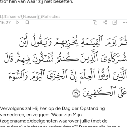
trof hen van waar zij niet beseften.
Tafseers
Lessen
Reflecties
16:27
ﱁ
ﱂ
ﱃ
ﱄ
ﱅ
ﱆ
م يوم القيامة يخزيهم ويقول اين شركايي الذين كنتم تشاقون فيهم قال ال
ُمَّ يَوْمَ ٱلْقِيَـٰمَةِ يُخْزِيهِمْ وَيَقُولُ أَيْنَ شُرَكَآءِىَ ٱلَّذِينَ كُنتُمْ
ﱇ
ﱈ
ﱉ
ﱊ
ﱋﱌ
ﱍ
ﱎ
ﱏ
ﱐ
ﱑ
ﱒ
ﱓ
ﱔ
ﱕ
ﱖ
ﱗ
Vervolgens zal Hij hen op de Dag der Opstanding
vernederen, en zeggen: "Waar zijn Mijn
(zogenaamde)deelgenoten waarover jullie (met de