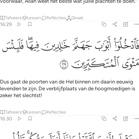
voorwaar, Allah weet het beste wat jullie plachten te doen."
Tafseers
Lessen
Reflecties
Qiraat
16:29
ﱯ
ﱰ
ﱱ
ﱲ
ادخلوا ابواب جهنم خالدين فيها فلبيس مثوى المتكبرين ٢٩
ﱳﱴ
ﱵ
َٱدْخُلُوٓا۟ أَبْوَٰبَ جَهَنَّمَ خَـٰلِدِينَ فِيهَا ۖ فَلَبِئْسَ مَثْوَى ٱلْمُتَكَبِّرِينَ 
ﱶ
ﱷ
ﱸ
Dus gaat de poorten van de Hel binnen om daarin eeuwig
levenden te zijn. De verblijfplaats van de hoogmoedigen is
zeker het slechtst!
Tafseers
Lessen
Reflecties
16:30
قيل للذين اتقوا ماذا انزل ربكم قالوا خيرا للذين احسنوا في هاذه الدنيا 