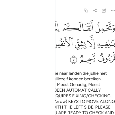
Tafseers
Lessen
Reflecties
16:7
ﱁ
ﱂ
ﱃ
ﱄ
ﱅ
ﱆ
تحمل اثقالكم الى بلد لم تكونوا بالغيه الا بشق الانفس ان ربكم لرءوف 
َتَحْمِلُ أَثْقَالَكُمْ إِلَىٰ بَلَدٍۢ لَّمْ تَكُونُوا۟ بَـٰلِغِيهِ إِلَّا بِشِقِّ ٱلْأَنفُسِ ۚ إِنَّ رَ
ﱇ
ﱈ
ﱉ
ﱊﱋ
ﱌ
ﱍ
ﱎ
ﱏ
ﱐ
En Zij dragen lasten voor jullie naar landen die jullie niet
zonder moeilijkheden voor julliezelf konden bereiken.
Voorwaar, jullie Heer is zeker Meest Genadig, Meest
Barmhartig. THIS TEXT HAS BEEN AUTOMATICALLY
GENERATED (OCR) AND REQUIRES FIXING/CHECKING.
USE THE CTRL+(Right/Left Arrow) KEYS TO MOVE ALONG
THE WORDS AND CHECK WITH THE LEFT SIDE. PLEASE
DELETE *THIS* NOTE IF YOU ARE READY TO CHECK AND