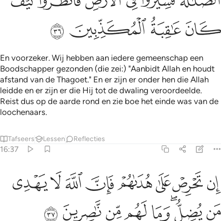
ﱸﱹ
ﱺ
ﱻ
ﱼ
ﱽ
ﱾ
ﱿ
ﲀ
ﲁ
ﲂ
En voorzeker. Wij hebben aan iedere gemeenschap een
Boodschapper gezonden (die zei:) "Aanbidt Allah en houdt
afstand van de Thagoet." En er zijn er onder hen die Allah
leidde en er zijn er die Hij tot de dwaling veroordeelde.
Reist dus op de aarde rond en zie boe het einde was van de
loochenaars.
Tafseers
Lessen
Reflecties
16:37
ﲃ
ﲄ
ﲅ
ﲆ
ﲇ
ﲈ
ﲉ
ﲊ
ن تحرص على هداهم فان الله لا يهدي من يضل وما لهم من ناصرين ٣٧
ِن تَحْرِصْ عَلَىٰ هُدَىٰهُمْ فَإِنَّ ٱللَّهَ لَا يَهْدِى مَن يُضِلُّ ۖ وَمَا لَهُم مِّن نَّـٰصِرِينَ ٣٧
ﲋ
ﲌﲍ
ﲎ
ﲏ
ﲐ
ﲑ
ﲒ