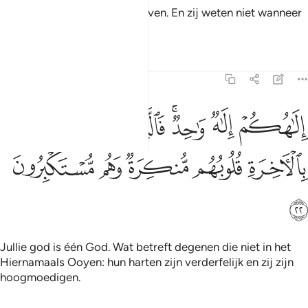
Doden en zijn zij zonder te leven. En zij weten niet wanneer
zij worden opgewekt
Tafseers
Lessen
Reflecties
16:22
ﲃ
ﲄ
ﲅﲆ
ﲇ
ﲈ
ﲉ
لاهكم الاه واحد فالذين لا يومنون بالاخرة قلوبهم منكرة وهم مستكبرون ٢
ِلَـٰهُكُمْ إِلَـٰهٌۭ وَٰحِدٌۭ ۚ فَٱلَّذِينَ لَا يُؤْمِنُونَ بِٱلْـَٔاخِرَةِ قُلُوبُهُم مُّنكِرَةٌۭ وَ
ﲊ
ﲋ
ﲌ
ﲍ
ﲎ
ﲏ
Jullie god is één God. Wat betreft degenen die niet in het
Hiernamaals Ooyen: hun harten zijn verderfelijk en zij zijn
hoogmoedigen.