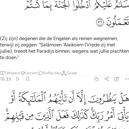
ﲪ
ﲫ
ﲬ
ﲭ
ﲮ
ﲯ
ﲰ
ﲱ
(Zij zijn) degenen die de Engelen als reinen wegnemen,
terwijl zij zeggen: "Salâmoen 'Alaikoem (Vrede zij met
jullie), treedt het Paradijs binnen, wegens wat jullie plachten
te doen."
Tafseers
Lessen
Reflecties
Qiraat
16:33
ﲲ
ﲳ
ﲴ
ﲵ
ﲶ
ﲷ
ﲸ
ل ينظرون الا ان تاتيهم الملايكة او ياتي امر ربك كذالك فعل الذين من ق
َلْ يَنظُرُونَ إِلَّآ أَن تَأْتِيَهُمُ ٱلْمَلَـٰٓئِكَةُ أَوْ يَأْتِىَ أَمْرُ رَبِّكَ ۚ كَذَٰلِكَ فَعَلَ ٱلَّذ
ﲹ
ﲺ
ﲻﲼ
ﲽ
ﲾ
ﲿ
ﳀ
ﳁﳂ