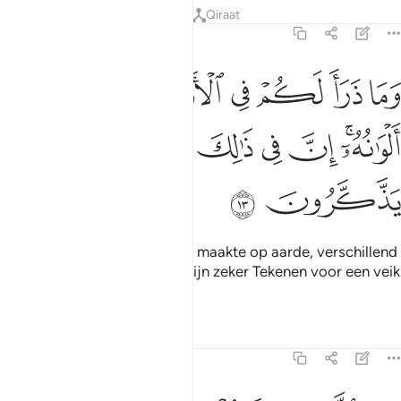
Tafseers
Lessen
Reflecties
Qiraat
16:13
ﲛ
ﲜ
ﲝ
ﲞ
ﲟ
ﲠ
ما ذرا لكم في الارض مختلفا الوانه ان في ذالك لاية لقوم يذكرون ١٣
َمَا ذَرَأَ لَكُمْ فِى ٱلْأَرْضِ مُخْتَلِفًا أَلْوَٰنُهُۥٓ ۗ إِنَّ فِى ذَٰلِكَ لَـَٔايَةًۭ لِّقَوْمٍۢ يَذّ
ﲡﲢ
ﲣ
ﲤ
ﲥ
ﲦ
ﲧ
ﲨ
ﲩ
En (ook in) wat Hij voor jullie maakte op aarde, verschillend
van soort Voorwaar, daarin zijn zeker Tekenen voor een veik
dat zich laat vermanen.
Tafseers
Lessen
Reflecties
16:14