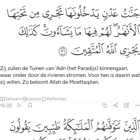
ﲓ
ﲔ
ﲕ
ﲖ
ﲗ
ﲘ
نات عدن يدخلونها تجري من تحتها الانهار لهم فيها ما يشاءون كذالك يجزي
َنَّـٰتُ عَدْنٍۢ يَدْخُلُونَهَا تَجْرِى مِن تَحْتِهَا ٱلْأَنْهَـٰرُ ۖ لَهُمْ فِيهَا مَا 
ﲙﲚ
ﲛ
ﲜ
ﲝ
ﲞﲟ
ﲠ
ﲡ
ﲢ
ﲣ
ﲤ
Zij zullen de Tuinen van 'Adn (het Paradijs) binnengaan,
waar onder door de rivieren stromen. Voor hen is daarin wat
zij willen. Zo beloont Allah de Moettaqôen.
Tafseers
Lessen
Reflecties
16:32
ﲥ
ﲦ
ﲧ
ﲨ
ﲩ
لذين تتوفاهم الملايكة طيبين يقولون سلام عليكم ادخلوا الجنة بما كنتم ت
لَّذِينَ تَتَوَفَّىٰهُمُ ٱلْمَلَـٰٓئِكَةُ طَيِّبِينَ ۙ يَقُولُونَ سَلَـٰمٌ عَلَيْكُمُ ٱدْخُلُوا۟ ٱلْجَنَّةَ بِ