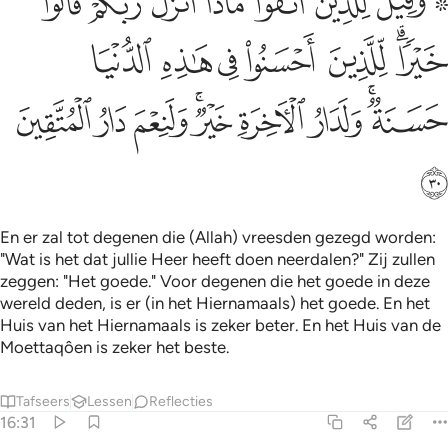
ﱹ ﱺ
ﱻ
ﱼ
ﱽ
ﱾ
ﱿﲀ
ﲁ
َقِيلَ لِلَّذِينَ ٱتَّقَوْا۟ مَاذَآ أَنزَلَ رَبُّكُمْ ۚ قَالُوا۟ خَيْرًۭا ۗ لِّ
ﲂﲃ
ﲄ
ﲅ
ﲆ
ﲇ
ﲈ
ﲉﲊ
ﲋ
ﲌ
ﲍﲎ
ﲏ
ﲐ
ﲑ
ﲒ
En er zal tot degenen die (Allah) vreesden gezegd worden:
"Wat is het dat jullie Heer heeft doen neerdalen?" Zij zullen
zeggen: "Het goede." Voor degenen die het goede in deze
wereld deden, is er (in het Hiernamaals) het goede. En het
Huis van het Hiernamaals is zeker beter. En het Huis van de
Moettaqôen is zeker het beste.
Tafseers
Lessen
Reflecties
16:31