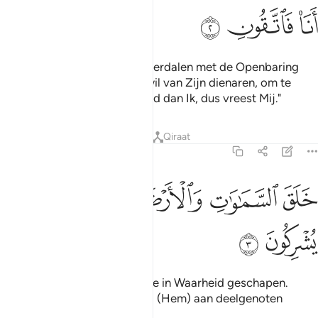
ﲓ
ﲔ
ﲕ
Hij heeft de Engelen doen neerdalen met de Openbaring
van Zijn bevel. naar wie Hij wil van Zijn dienaren, om te
waarschuwen: "Er is geen God dan Ik, dus vreest Mij."
Tafseers
Lessen
Reflecties
Qiraat
16:3
ﲖ
ﲗ
ﲘ
لق السماوات والارض بالحق تعالى عما يشركون ٣
ﲙﲚ
ﲛ
ﲜ
َلَقَ ٱلسَّمَـٰوَٰتِ وَٱلْأَرْضَ بِٱلْحَقِّ ۚ تَعَـٰلَىٰ عَمَّا يُشْرِكُونَ ٣
ﲝ
ﲞ
Hij heeft de hemelen en aarde in Waarheid geschapen.
Verheven is Hij boven wat zij (Hem) aan deelgenoten
toekennen.