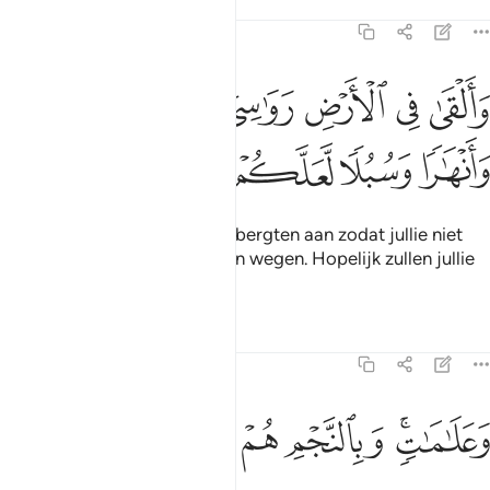
Tafseers
Lessen
Reflecties
16:15
ﱁ
ﱂ
ﱃ
ﱄ
ﱅ
ﱆ
القى في الارض رواسي ان تميد بكم وانهارا وسبلا لعلكم تهتدون ١٥
ﱇ
َأَلْقَىٰ فِى ٱلْأَرْضِ رَوَٰسِىَ أَن تَمِيدَ بِكُمْ وَأَنْهَـٰرًۭا وَسُبُلًۭا لَّعَلَّكُمْ تَهْتَدُونَ
ﱈ
ﱉ
ﱊ
ﱋ
ﱌ
En Hij bracht op de aarde gebergten aan zodat jullie niet
met haar beven, en rivieren en wegen. Hopelijk zullen jullie
Leiding volgen.
Tafseers
Lessen
Reflecties
16:16
ﱍﱎ
علامات وبالنجم هم يهتدون ١٦
ﱏ
ﱐ
ﱑ
ﱒ
َعَلَـٰمَـٰتٍۢ ۚ وَبِٱلنَّجْمِ هُمْ يَهْتَدُونَ ١٦