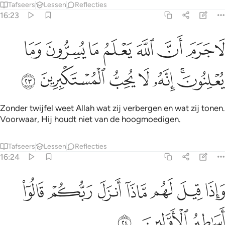
Tafseers
Lessen
Reflecties
16:23
ﲐ
ﲑ
ﲒ
ﲓ
ﲔ
ﲕ
ﲖ
ﲗ
ا جرم ان الله يعلم ما يسرون وما يعلنون انه لا يحب المستكبرين ٢٣
َا جَرَمَ أَنَّ ٱللَّهَ يَعْلَمُ مَا يُسِرُّونَ وَمَا يُعْلِنُونَ ۚ إِنَّهُۥ لَا يُحِبُّ ٱ
ﲘﲙ
ﲚ
ﲛ
ﲜ
ﲝ
ﲞ
Zonder twijfel weet Allah wat zij verbergen en wat zij tonen.
Voorwaar, Hij houdt niet van de hoogmoedigen.
Tafseers
Lessen
Reflecties
16:24
ﲟ
ﲠ
ﲡ
ﲢ
ﲣ
اذا قيل لهم ماذا انزل ربكم قالوا اساطير الاولين ٢٤
ﲤ
ﲥ
َإِذَا قِيلَ لَهُم مَّاذَآ أَنزَلَ رَبُّكُمْ ۙ قَالُوٓا۟ أَسَـٰطِيرُ ٱلْأَوَّلِينَ 
ﲦ
ﲧ
ﲨ