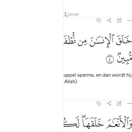
Tafseers
Lessen
Reflecties
Qiraat
16:4
ﲟ
ﲠ
ﲡ
ﲢ
لق الانسان من نطفة فاذا هو خصيم مبين ٤
ﲣ
ﲤ
ﲥ
َلَقَ ٱلْإِنسَـٰنَ مِن نُّطْفَةٍۢ فَإِذَا هُوَ خَصِيمٌۭ مُّبِينٌۭ ٤
ﲦ
ﲧ
Hij schiep de mens uit een druppel sperma, en dan wordt hij
een duidelijke hetwister (van Allah).
Tafseers
Lessen
Reflecties
16:5
ﲨ
ﲩﲪ
ﲫ
ﲬ
الانعام خلقها لكم فيها دفء ومنافع ومنها تاكلون ٥
ﲭ
َٱلْأَنْعَـٰمَ خَلَقَهَا ۗ لَكُمْ فِيهَا دِفْءٌۭ وَمَنَـٰفِعُ وَمِنْهَا تَأْكُلُونَ ٥