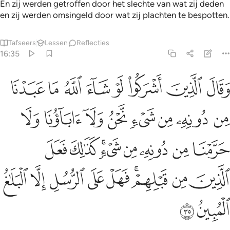
En zij werden getroffen door het slechte van wat zij deden
en zij werden omsingeld door wat zij plachten te bespotten.
Tafseers
Lessen
Reflecties
16:35
ﱁ
ﱂ
ﱃ
ﱄ
ﱅ
ﱆ
ﱇ
ﱈ
قال الذين اشركوا لو شاء الله ما عبدنا من دونه من شيء نحن ولا اباونا
َقَالَ ٱلَّذِينَ أَشْرَكُوا۟ لَوْ شَآءَ ٱللَّهُ مَا عَبَدْنَا مِن دُونِهِۦ مِن شَىْءٍۢ 
ﱉ
ﱊ
ﱋ
ﱌ
ﱍ
ﱎ
ﱏ
ﱐ
ﱑ
ﱒ
ﱓ
ﱔ
ﱕﱖ
ﱗ
ﱘ
ﱙ
ﱚ
ﱛﱜ
ﱝ
ﱞ
ﱟ
ﱠ
ﱡ
ﱢ
ﱣ