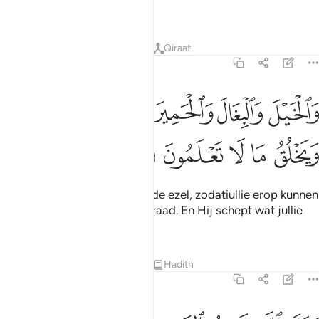
APPROVE.
Tafseers
Lessen
Reflecties
Qiraat
16:8
ﱑ
ﱒ
ﱓ
ﱔ
الخيل والبغال والحمير لتركبوها وزينة ويخلق ما لا تعلمون ٨
ﱕﱖ
َٱلْخَيْلَ وَٱلْبِغَالَ وَٱلْحَمِيرَ لِتَرْكَبُوهَا وَزِينَةًۭ ۚ وَيَخْلُقُ مَا لَا تَعْلَمُونَ ٨
ﱗ
ﱘ
ﱙ
ﱚ
ﱛ
En het paard, de muilezel en de ezel, zodatiullie erop kunnen
rijden en (zij zijin) als een sieraad. En Hij schept wat jullie
niet weten.
Tafseers
Lessen
Reflecties
Hadith
16:9
على الله قصد السبيل ومنها جاير ولو شاء لهداكم اجمعين ٩