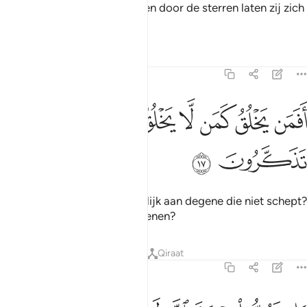
En (Hij maakte) kerunerken, en door de sterren laten zij zich
de weg wijzen.
Tafseers
Lessen
Reflecties
16:17
ﱓ
ﱔ
ﱕ
ﱖ
فمن يخلق كمن لا يخلق افلا تذكرون ١٧
ﱗﱘ
ﱙ
َفَمَن يَخْلُقُ كَمَن لَّا يَخْلُقُ ۗ أَفَلَا تَذَكَّرُونَ ١٧
ﱚ
ﱛ
Is Degene Die schept dan gelijk aan degene die niet schept?
Zullen juilie je niet laten vemenen?
Tafseers
Lessen
Reflecties
Qiraat
16:18
ان تعدوا نعمة الله لا تحصوها ان الله لغفور رحيم ١٨