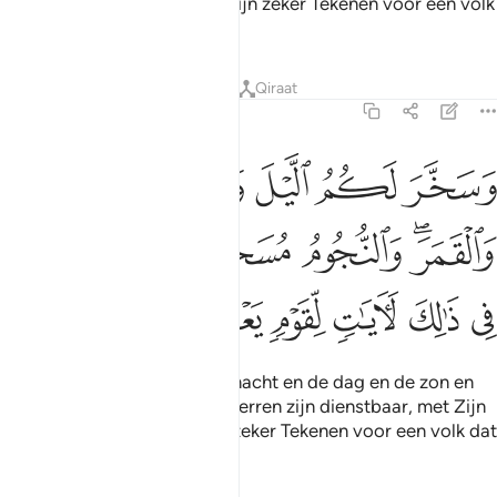
vruchten. Voorwaar, daarin zijn zeker Tekenen voor een volk
dat nadenkt
Tafseers
Lessen
Reflecties
Qiraat
16:12
ﲉ
ﲊ
ﲋ
ﲌ
ﲍ
سخر لكم الليل والنهار والشمس والقمر والنجوم مسخرات بامره ان في ذ
َسَخَّرَ لَكُمُ ٱلَّيْلَ وَٱلنَّهَارَ وَٱلشَّمْسَ وَٱلْقَمَرَ ۖ وَٱلنُّجُومُ مُسَخَّرَٰتٌۢ بِأَمْرِ
ﲎﲏ
ﲐ
ﲑ
ﲒﲓ
ﲔ
ﲕ
ﲖ
ﲗ
ﲘ
ﲙ
ﲚ
En Hij maakte voor jullie de nacht en de dag en de zon en
de maan dienstbaar. En de sterren zijn dienstbaar, met Zijn
vwlof Voorwaar, daarin zijn zeker Tekenen voor een volk dat
begrijpt