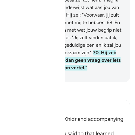
jou volgen, opdat jij mij onderwijst wat aan jou van
de kennis geleerd is?"
67
.
Hij zei: "Voorwaar, jij zult
nooit in staat zijn geduld met mij te hebben.
68
.
En
hoe kan jij geduld hebben met wat jouw begrip niet
omvat?"
69
.
Hij (Môesa) zei: "Jij zult vinden dat ik,
indien Allah het wil, een geduldige ben en ik zal jou
in geen opdracht ongehoorzaam zijn."
70
.
Hij zei:
"Als jij mij volgt, stel mij dan geen vraag over iets
vôôr ik jou er de uitleg van vertel."
-
Sofian S. Siregar
Lees Tafsir
Ibn Kathir (Abridged)
Musa meeting with Al-Khidr and accompanying
Him
Allah tells us what Musa said to that learned