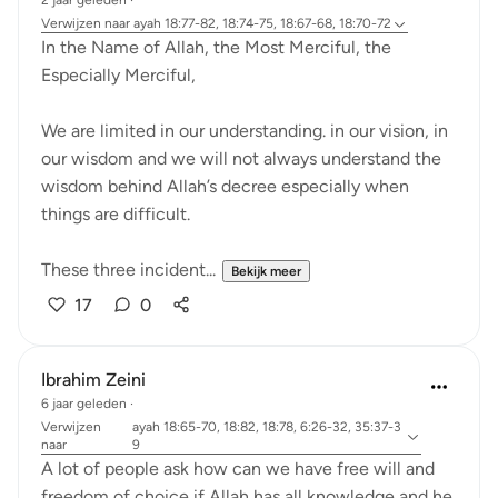
2 jaar geleden
·
Verwijzen naar
ayah 18:77-82, 18:74-75, 18:67-68, 18:70-72
In the Name of Allah, the Most Merciful, the
Especially Merciful,
We are limited in our understanding. in our vision, in
our wisdom and we will not always understand the
wisdom behind Allah’s decree especially when
things are difficult.
These three incident...
Bekijk meer
17
0
Ibrahim Zeini
6 jaar geleden
·
Verwijzen
ayah 18:65-70, 18:82, 18:78, 6:26-32, 35:37-3
naar
9
A lot of people ask how can we have free will and
freedom of choice if Allah has all knowledge and he