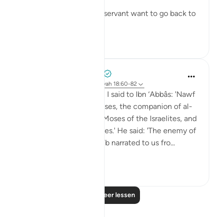
- Why did Moses and his servant want to go back to
...
Bekijk meer
6
0
Prophetic Commentary
8 jaar geleden
·
Verwijzen naar
ayah 18:60-82
Sa‘eed b. Jubayr narrates: I said to Ibn ‘Abbâs: 'Nawf
al-Bakkâli claims that Moses, the companion of al-
Khadhir, is not the same Moses of the Israelites, and
that he is a different Moses.' He said: 'The enemy of
Allah has lied! Ubay b. Ka‘b narrated to us fro...
Bekijk meer
0
0
Lees meer lessen