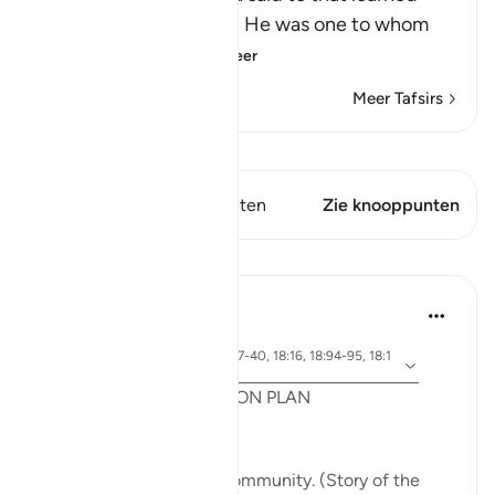
man, who was Al-Khidr. He was one to whom
Allah had given
…
Lees meer
Meer Tafsirs
Bekijk Qiraat
Dit vers heeft 1 Knooppunten
Zie knooppunten
Lessen
Syaari Ab Rahman
vorig jaar
·
Verwijzen
ayah 18:65-70, 18:37-40, 18:16, 18:94-95, 18:1
naar
4, 18:10
POST RAMADHAN ACTION PLAN
4 Deeds From AL KAHFI
1. Tie your heart to the community. (Story of the