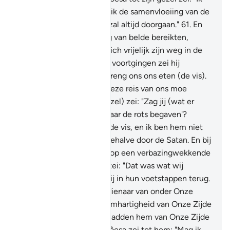
zal niet opgeven voordat ik de samenvloeiing van de
twee zeeën bereik, of ik zal altijd doorgaan."
61
.
En
toen zij de samenvloeiing van belde bereikten,
vergaten zij hun vis, die zich vrijelijk zijn weg in de
zee zocht.
62
.
En toen zij voortgingen zei hij
(Môesa) tot zijn gezel: "Breng ons ons eten (de vis).
Voorzeker, wij zijn door deze reis van ons moe
geworden."
63
.
Hij (de gezel) zei: "Zag jij (wat er
gebeurde) toen wij ons naar de rots begaven'?
Voorwaar, toen vergat ik de vis, en ik ben hem niet
vergelen te herinneren, behalve door de Satan. En bij
zocht zijn weg in de zee op een verbazingwekkende
manier."
64
.
Hij (Môesa) zei: "Dat was wat wij
zochten," toen keerden zij in hun voetstappen terug.
65
.
Toen vonden zij een dienaar van onder Onze
dienaren, aan wie Wij Barmhartigheid van Onze Zijde
gegeven hadden en Wij hadden hem van Onze Zijde
kennis bijgebracht.
66
.
Môesa zei tot hem: "Mag ik