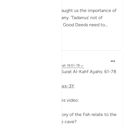
youths of the Cave)
The youths of the Cave taught us the importance of
keeping with good company. 'Tadarrus' not of
recitation but Tadarrus of Good Deeds need to...
Bekijk meer
15
4
Fadel Soliman
6 jaar geleden
·
Verwijzen naar
ayah 18:61-78
Taddabor (Pondering) of Surat Al-Kahf Ayahs: 61-78
https://youtu.be/gkeAPcwx-3Y
Questions answered in this video:
- In what way does the story of the fish relate to the
story of the fellows of the cave?