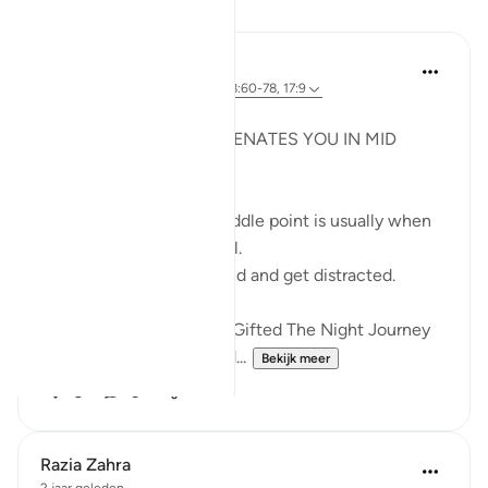
Reflecties
Syaari Ab Rahman
vorig jaar
·
Verwijzen naar
ayah 18:60-78, 17:9
JUZ 15
THE LIGHT THAT REJUVENATES YOU IN MID
RAMADHAN
In any endeavour, the middle point is usually when
you start to lose your zeal.
You start to lose focus and and get distracted.
Just like how Allah SWT Gifted The Night Journey
and Ascension in the mid...
Bekijk meer
6
0
Razia Zahra