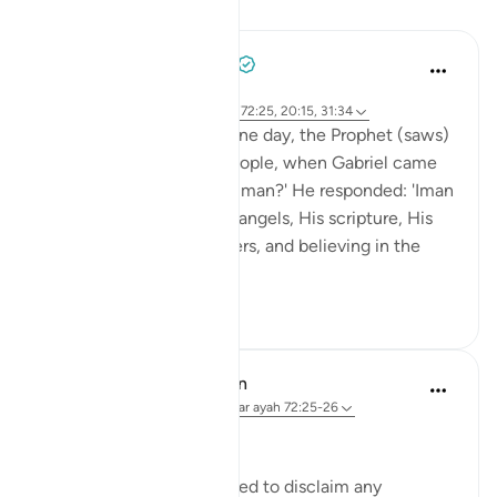
Lessen
Prophetic Commentary
8 jaar geleden
·
Verwijzen naar
ayah 27:71, 79:42, 72:25, 20:15, 31:34
Abu Hurayrah narrates: One day, the Prophet (saws)
was sitting out for the people, when Gabriel came
to him and said: 'What is Iman?' He responded: 'Iman
is to believe in Allah, His angels, His scripture, His
encounter, His messengers, and believing in the
res...
Bekijk meer
2
0
In the Shade of the Quran
31 weken geleden
·
Verwijzen naar
ayah 72:25-26
Limited Knowledge
The Prophet is commanded to disclaim any