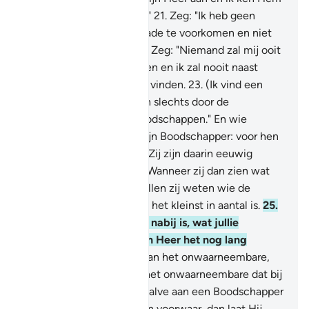
in niets deelgenoten toe."
21
.
Zeg: "Ik heb geen
macht om voor jullie schade te voorkomen en niet
om Leiding te geven."
22
.
Zeg: "Niemand zal mij ooit
tegen Allah kunnen redden en ik zal nooit naast
Hem een toevluchtsoord vinden.
23
.
(Ik vind een
toevluchtsoord) van Allah slechts door de
verkondiging van Zijn Boodschappen." En wie
opstaat tegen Allah en Zijn Boodschapper: voor hen
is er het vuur van de Hel. Zij zijn daarin eeuwig
levenden, voor altijd.
24
.
Wanneer zij dan zien wat
hun is aangezegd, dan zullen zij weten wie de
zwakste helpers heeft en het kleinst in aantal is.
25
.
Zeg: "Ik weet niet of het nabij is, wat jullie
aangezegd is, of dat mijn Heer het nog lang
uitstelt."
26
.
De Kenner van het onwaarneembare,
Hij maakt voor niemand het onwaarneembare dat bij
Hem is zichtbaar.
27
.
Behalve aan een Boodschapper
die Hem welgevallig is, en voorwaar, dan laat Hij