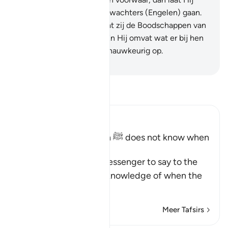
vóór hem en achter hem wachters (Engelen) gaan.
28
.
Om te doen weten dat zij de Boodschappen van
hun Heer overbrachten. En Hij omvat wat er bij hen
is en Hij somt alle zaken nauwkeurig op.
-
Sofian S. Siregar
Lees Tafsir
Ibn Kathir (Abridged)
The Messenger of Allah ﷺ does not know when
the Hour will be
Allah commands His Messenger to say to the
people that he has no knowledge of when the
Hou
…
Lees meer
Meer Tafsirs