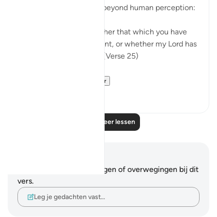
knowledge of the world beyond human perception:
"Say: I do not know whether that which you have
been promised is imminent, or whether my Lord has
set for it a distant term." (Verse 25)
In summary, t...
Bekijk meer
0
0
Lees meer lessen
Notities en reflecties
Je hebt geen aantekeningen of overwegingen bij dit
vers.
Leg je gedachten vast…