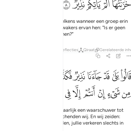
ﲢ
ﲣ
ﲤ
ﲥ
ﲦ
Haast barst zij van woede. Telkens wanneer een groep erin
wordt geworpen, vragen de wakers ervan hen: "Is er geen
waarschuwer tot jullie gekomen?"
Tafseers
Lagen
Lessen
Reflecties
Qiraat
Gerelateerde in
67:9
ﲧ
ﲨ
ﲩ
ﲪ
ﲫ
ﲬ
ﲭ
ﲮ
ﲯ
ﲰ
الوا بلى قد جاءنا نذير فكذبنا وقلنا ما نزل الله من شيء ان انتم الا في 
َالُوا۟ بَلَىٰ قَدْ جَآءَنَا نَذِيرٌۭ فَكَذَّبْنَا وَقُلْنَا مَا نَزَّلَ ٱللَّهُ مِن شَىْءٍ إِنْ أَنت
ﲱ
ﲲ
ﲳ
ﲴ
ﲵ
ﲶ
ﲷ
ﲸ
ﲹ
Zij zeggen: "Welzeker, er is waarlijk een waarschuwer tot
ons gekomen, maar toen loochenden wij. En wij zeiden:
"Allah heeft niets neergezonden, jullie verkeren slechts in
grote dwaling."