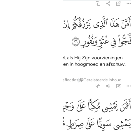
67:21
ﲪ
ﲫ
ﲬ
ﲭ
ﲮ
ﲯ
ﲰﲱ
من هاذا الذي يرزقكم ان امسك رزقه بل لجوا في عتو ونفور ٢١
ﲲ
َمَّنْ هَـٰذَا ٱلَّذِى يَرْزُقُكُمْ إِنْ أَمْسَكَ رِزْقَهُۥ ۚ بَل لَّجُّوا۟ فِى عُتُوٍّۢ وَنُفُورٍ
ﲳ
ﲴ
ﲵ
ﲶ
ﲷ
Of wie is het die jullie voorziet als Hij Zijn voorzieningen
tegenhoudt? Nee, zij volharden in hoogmoed en afschuw.
Tafseers
Lagen
Lessen
Reflecties
Gerelateerde inhoud
67:22
ﲸ
ﲹ
ﲺ
ﲻ
ﲼ
ﲽ
ﲾ
فمن يمشي مكبا على وجهه اهدى امن يمشي سويا على صراط مستقيم ٢
َفَمَن يَمْشِى مُكِبًّا عَلَىٰ وَجْهِهِۦٓ أَهْدَىٰٓ أَمَّن يَمْشِى سَوِيًّا عَلَىٰ صِرَٰطٍۢ مُّ
ﲿ
ﳀ
ﳁ
ﳂ
ﳃ
ﳄ