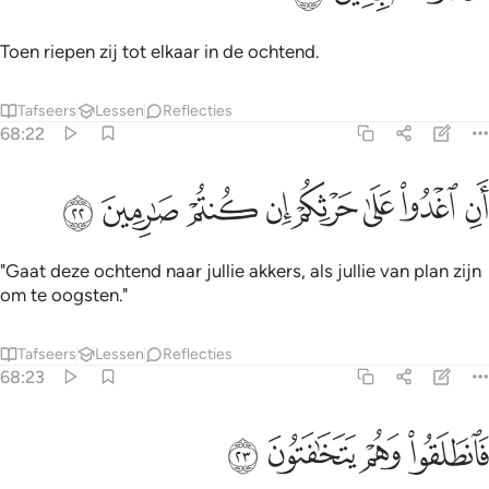
Toen riepen zij tot elkaar in de ochtend.
Tafseers
Lessen
Reflecties
68:22
ﱝ
ﱞ
ﱟ
ﱠ
ﱡ
ن اغدوا على حرثكم ان كنتم صارمين ٢٢
ﱢ
ﱣ
ﱤ
َنِ ٱغْدُوا۟ عَلَىٰ حَرْثِكُمْ إِن كُنتُمْ صَـٰرِمِينَ ٢٢
"Gaat deze ochtend naar jullie akkers, als jullie van plan zijn
om te oogsten."
Tafseers
Lessen
Reflecties
68:23
ﱥ
ﱦ
انطلقوا وهم يتخافتون ٢٣
ﱧ
ﱨ
َٱنطَلَقُوا۟ وَهُمْ يَتَخَـٰفَتُونَ ٢٣