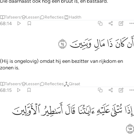
Die daarnaast ook nog een bruut is, en bastaard.
Tafseers
Lessen
Reflecties
Hadith
68:14
ﲿ
ﳀ
ﳁ
ن كان ذا مال وبنين ١٤
ﳂ
ﳃ
ﳄ
َن كَانَ ذَا مَالٍۢ وَبَنِينَ ١٤
(Hij is ongelovig) omdat hij een bezitter van rijkdom en
zonen is.
Tafseers
Lessen
Reflecties
Qiraat
68:15
ﳅ
ﳆ
ﳇ
ﳈ
ﳉ
ذا تتلى عليه اياتنا قال اساطير الاولين ١٥
ﳊ
ﳋ
ِذَا تُتْلَىٰ عَلَيْهِ ءَايَـٰتُنَا قَالَ أَسَـٰطِيرُ ٱلْأَوَّلِينَ ١٥
ﳌ