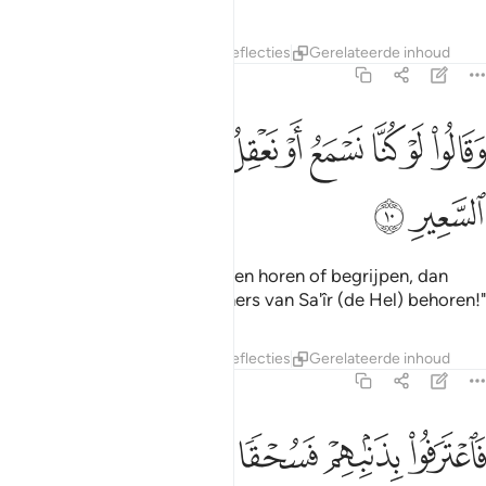
Tafseers
Lagen
Lessen
Reflecties
Gerelateerde inhoud
67:10
ﲺ
ﲻ
ﲼ
ﲽ
ﲾ
ﲿ
ﳀ
ﳁ
ﳂ
قالوا لو كنا نسمع او نعقل ما كنا في اصحاب السعير ١٠
ﳃ
َقَالُوا۟ لَوْ كُنَّا نَسْمَعُ أَوْ نَعْقِلُ مَا كُنَّا فِىٓ أَصْحَـٰبِ ٱلسَّعِيرِ ١٠
ﳄ
ﳅ
Zij zeiden: "Als wij (het) konden horen of begrijpen, dan
zouden wij niet tot de bewoners van Sa'îr (de Hel) behoren!"
Tafseers
Lagen
Lessen
Reflecties
Gerelateerde inhoud
67:11
ﳆ
ﳇ
ﳈ
اعترفوا بذنبهم فسحقا لاصحاب السعير ١١
ﳉ
ﳊ
ﳋ
َٱعْتَرَفُوا۟ بِذَنۢبِهِمْ فَسُحْقًۭا لِّأَصْحَـٰبِ ٱلسَّعِيرِ ١١