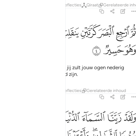
Tafseers
Lagen
Lessen
Reflecties
Qiraat
Gerelateerde in
67:4
ﱭ
ﱮ
ﱯ
ﱰ
ﱱ
ﱲ
ﱳ
م ارجع البصر كرتين ينقلب اليك البصر خاسيا وهو حسير ٤
ﱴ
ُمَّ ٱرْجِعِ ٱلْبَصَرَ كَرَّتَيْنِ يَنقَلِبْ إِلَيْكَ ٱلْبَصَرُ خَاسِئًۭا وَهُوَ حَسِيرٌۭ ٤
ﱵ
ﱶ
ﱷ
Kijk dan nog eens twee maal, jij zult jouw ogen nederig
neerslaan, terwijl zij vermoeid zijn.
Tafseers
Lagen
Lessen
Reflecties
Gerelateerde inhoud
67:5
ﱸ
ﱹ
ﱺ
ﱻ
ﱼ
ﱽ
لقد زينا السماء الدنيا بمصابيح وجعلناها رجوما للشياطين واعتدنا لهم ع
َلَقَدْ زَيَّنَّا ٱلسَّمَآءَ ٱلدُّنْيَا بِمَصَـٰبِيحَ وَجَعَلْنَـٰهَا رُجُومًۭا لِّلشّ
ﱾ
ﱿﲀ
ﲁ
ﲂ
ﲃ
ﲄ
ﲅ