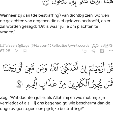
ﱉ
ﱊ
ﱋ
ﱌ
ﱍ
ﱎ
Wanneer zij dan (de bestraffing) van dichtbij zien, worden
de gezichten van degenen die niet geloven bedroefd, en er
zal worden gezegd: "Dit is waar jullie om plachten te
vragen."
Tafseers
Lagen
Lessen
Reflecties
Antwoorden
Qiraat
G
67:28
ﱏ
ﱐ
ﱑ
ﱒ
ﱓ
ﱔ
ﱕ
ﱖ
ﱗ
ل ارايتم ان اهلكني الله ومن معي او رحمنا فمن يجير الكافرين من عذاب
ُلْ أَرَءَيْتُمْ إِنْ أَهْلَكَنِىَ ٱللَّهُ وَمَن مَّعِىَ أَوْ رَحِمَنَا فَمَن يُجِيرُ ٱلْكَـٰفِرِينَ مِنْ
ﱘ
ﱙ
ﱚ
ﱛ
ﱜ
ﱝ
ﱞ
Zeg: "Wat dachten jullie, als Allah mij en wie met mij zijn
vernietigt of als Hij ons begenadigt, wie beschermt dan de
ongelovigen tegen een pijnlijke bestraffing?"