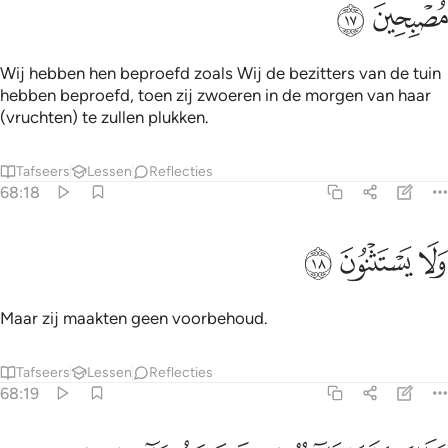
ﱊ
ﱋ
Wij hebben hen beproefd zoals Wij de bezitters van de tuin
hebben beproefd, toen zij zwoeren in de morgen van haar
(vruchten) te zullen plukken.
Tafseers
Lessen
Reflecties
68:18
ﱌ
لا يستثنون ١٨
ﱍ
ﱎ
َلَا يَسْتَثْنُونَ ١٨
Maar zij maakten geen voorbehoud.
Tafseers
Lessen
Reflecties
68:19
طاف عليها طايف من ربك وهم نايمون ١٩