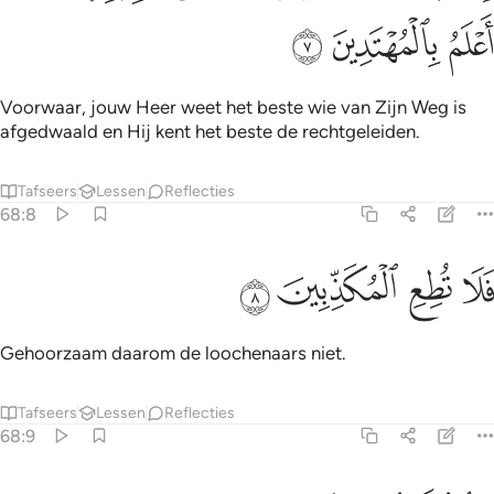
ﲟ
ﲠ
ﲡ
Voorwaar, jouw Heer weet het beste wie van Zijn Weg is
afgedwaald en Hij kent het beste de rechtgeleiden.
Tafseers
Lessen
Reflecties
68:8
ﲢ
ﲣ
لا تطع المكذبين ٨
ﲤ
ﲥ
َلَا تُطِعِ ٱلْمُكَذِّبِينَ ٨
Gehoorzaam daarom de loochenaars niet.
Tafseers
Lessen
Reflecties
68:9
دوا لو تدهن فيدهنون ٩