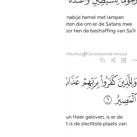
En voorzeker, Wij hebben de nabije hemel met lampen
(sterren) gesierd en Wij maakten die om er de Satans mee
te stenigen. En Wij hebben voor hen de bestraffing van Sa'îr
(de Hel) bereid.
Tafseers
Lagen
Lessen
Reflecties
Gerelateerde inhoud
67:6
ﲆ
ﲇ
ﲈ
ﲉ
للذين كفروا بربهم عذاب جهنم وبيس المصير ٦
ﲊﲋ
ﲌ
َلِلَّذِينَ كَفَرُوا۟ بِرَبِّهِمْ عَذَابُ جَهَنَّمَ ۖ وَبِئْسَ ٱلْمَصِيرُ ٦
ﲍ
ﲎ
En voor degenen die niet in hun Heer geloven, is er de
bestraffing van de Hel. En dat is de slechtste plaats van
bestemming!