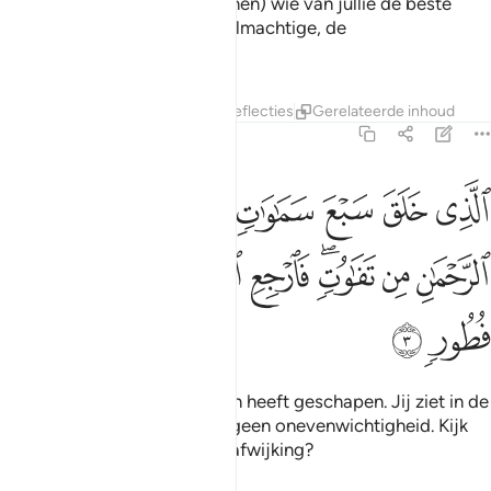
jullie te beproeven, (en te tonen) wie van jullie de beste
daden verricht. En Hij is de Almachtige, de
Vergevensgezinde.
Tafseers
Lagen
Lessen
Reflecties
Gerelateerde inhoud
67:3
ﱘ
ﱙ
ﱚ
ﱛ
ﱜﱝ
ﱞ
ﱟ
ﱠ
ﱡ
لذي خلق سبع سماوات طباقا ما ترى في خلق الرحمان من تفاوت فارج
لَّذِى خَلَقَ سَبْعَ سَمَـٰوَٰتٍۢ طِبَاقًۭا ۖ مَّا تَرَىٰ فِى خَلْقِ ٱلرَّحْمَـٰنِ مِن ت
ﱢ
ﱣ
ﱤﱥ
ﱦ
ﱧ
ﱨ
ﱩ
ﱪ
ﱫ
ﱬ
Degene Die de hemel in lagen heeft geschapen. Jij ziet in de
schepping van de Erbarmer geen onevenwichtigheid. Kijk
dan nog een keer, zie jij een afwijking?