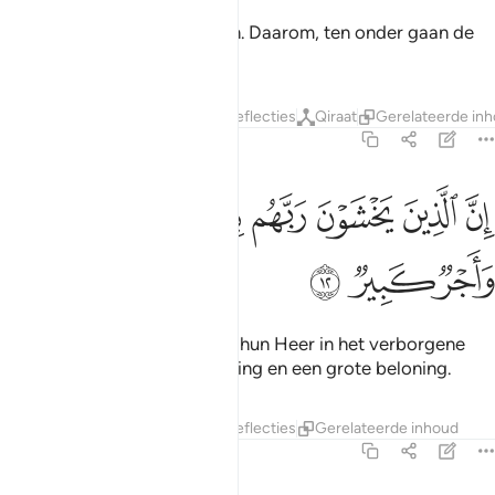
Zij bekennen dan hun zonden. Daarom, ten onder gaan de
bewoners van Sa'îr (de Hel)!
Tafseers
Lagen
Lessen
Reflecties
Qiraat
Gerelateerde in
67:12
ﳌ
ﳍ
ﳎ
ﳏ
ﳐ
ن الذين يخشون ربهم بالغيب لهم مغفرة واجر كبير ١٢
ﳑ
ﳒ
ِنَّ ٱلَّذِينَ يَخْشَوْنَ رَبَّهُم بِٱلْغَيْبِ لَهُم مَّغْفِرَةٌۭ وَأَجْرٌۭ كَبِيرٌۭ ١٢
ﳓ
ﳔ
ﳕ
Voorwaar, voor degenen die hun Heer in het verborgene
vrezen, voor hen is er vergeving en een grote beloning.
Tafseers
Lagen
Lessen
Reflecties
Gerelateerde inhoud
67:13