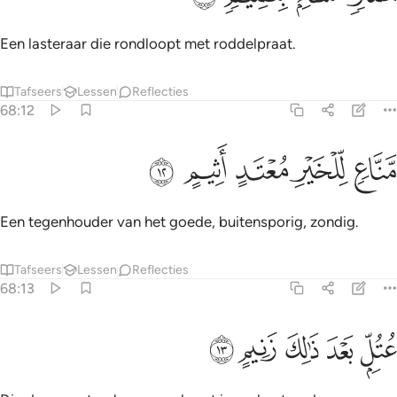
Een lasteraar die rondloopt met roddelpraat.
Tafseers
Lessen
Reflecties
68:12
ﲵ
ﲶ
ناع للخير معتد اثيم ١٢
ﲷ
ﲸ
ﲹ
َّنَّاعٍۢ لِّلْخَيْرِ مُعْتَدٍ أَثِيمٍ ١٢
Een tegenhouder van het goede, buitensporig, zondig.
Tafseers
Lessen
Reflecties
68:13
ﲺ
ﲻ
تل بعد ذالك زنيم ١٣
ﲼ
ﲽ
ﲾ
ُتُلٍّۭ بَعْدَ ذَٰلِكَ زَنِيمٍ ١٣