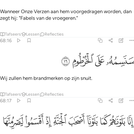
Wanneer Onze Verzen aan hem voorgedragen worden, dan
zegt hij: "Fabels van de vroegeren."
Tafseers
Lessen
Reflecties
68:16
ﳍ
ﳎ
نسمه على الخرطوم ١٦
ﳏ
ﳐ
َنَسِمُهُۥ عَلَى ٱلْخُرْطُومِ ١٦
Wij zullen hem brandmerken op zijn snuit.
Tafseers
Lessen
Reflecties
68:17
ﱁ
ﱂ
ﱃ
ﱄ
ﱅ
ﱆ
ﱇ
ﱈ
نا بلوناهم كما بلونا اصحاب الجنة اذ اقسموا ليصرمنها مصبحين ١٧
ﱉ
ِنَّا بَلَوْنَـٰهُمْ كَمَا بَلَوْنَآ أَصْحَـٰبَ ٱلْجَنَّةِ إِذْ أَقْسَمُوا۟ لَيَصْرِمُنَّهَا مُصْبِحِينَ ١٧