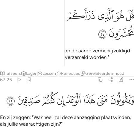
ﳓ
ﳔ
ﳕ
ﳖ
ﳗ
ل هو الذي ذراكم في الارض واليه تحشرون ٢٤
ﳘ
ﳙ
ُلْ هُوَ ٱلَّذِى ذَرَأَكُمْ فِى ٱلْأَرْضِ وَإِلَيْهِ تُحْشَرُونَ ٢٤
ﳚ
ﳛ
Zeg: "Hij is Degene Die jullie op de aarde vermenigvuldigd
heeft en tot Hem zullen jullie verzameld worden."
Tafseers
Lagen
Lessen
Reflecties
Gerelateerde inhoud
67:25
ﳜ
ﳝ
ﳞ
ﳟ
ﳠ
يقولون متى هاذا الوعد ان كنتم صادقين ٢٥
ﳡ
ﳢ
ﳣ
َيَقُولُونَ مَتَىٰ هَـٰذَا ٱلْوَعْدُ إِن كُنتُمْ صَـٰدِقِينَ ٢٥
En zij zeggen: "Wanneer zal deze aanzegging plaatsvinden,
als jullie waarachtigen zijn?"