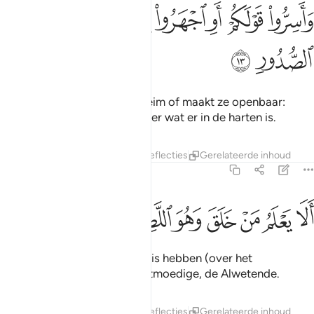
ﱁ
ﱂ
ﱃ
ﱄ
ﱅﱆ
ﱇ
اسروا قولكم او اجهروا به انه عليم بذات الصدور ١٣
ﱈ
ﱉ
َأَسِرُّوا۟ قَوْلَكُمْ أَوِ ٱجْهَرُوا۟ بِهِۦٓ ۖ إِنَّهُۥ عَلِيمٌۢ بِذَاتِ ٱلصُّ
ﱊ
ﱋ
En houdt jullie woorden geheim of maakt ze openbaar:
voorwaar, Hij is Alwetend over wat er in de harten is.
Tafseers
Lagen
Lessen
Reflecties
Gerelateerde inhoud
67:14
ﱌ
ﱍ
ﱎ
ﱏ
ﱐ
لا يعلم من خلق وهو اللطيف الخبير ١٤
ﱑ
ﱒ
ﱓ
َلَا يَعْلَمُ مَنْ خَلَقَ وَهُوَ ٱللَّطِيفُ ٱلْخَبِيرُ ١٤
Zou Hij die schiep geen kennis hebben (over het
geschapene)? Hij is de Zachtmoedige, de Alwetende.
Tafseers
Lagen
Lessen
Reflecties
Gerelateerde inhoud