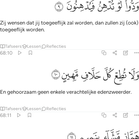
ﲦ
ﲧ
ﲨ
ﲩ
ﲪ
َدُّوا۟ لَوْ تُدْهِنُ فَيُدْهِنُونَ ٩
Zij wensen dat jij toegeeflijk zal worden, dan zullen zij (ook)
toegeeflijk worden.
Tafseers
Lessen
Reflecties
68:10
ﲫ
ﲬ
ﲭ
لا تطع كل حلاف مهين ١٠
ﲮ
ﲯ
ﲰ
َلَا تُطِعْ كُلَّ حَلَّافٍۢ مَّهِينٍ ١٠
En gehoorzaam geen enkele verachtelijke edenzweerder.
Tafseers
Lessen
Reflecties
68:11
ﲱ
ماز مشاء بنميم ١١
ﲲ
ﲳ
ﲴ
َمَّازٍۢ مَّشَّآءٍۭ بِنَمِيمٍۢ ١١