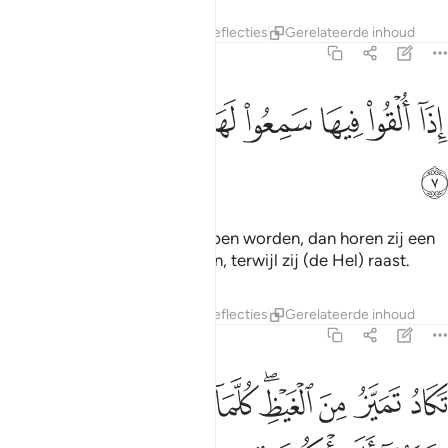
Tafseers
Lagen
Lessen
Reflecties
Gerelateerde inhoud
67:7
ﲏ
ﲐ
ﲑ
ﲒ
ﲓ
ذا القوا فيها سمعوا لها شهيقا وهي تفور ٧
ﲔ
ﲕ
ﲖ
ِذَآ أُلْقُوا۟ فِيهَا سَمِعُوا۟ لَهَا شَهِيقًۭا وَهِىَ تَفُورُ ٧
ﲗ
En wanneer zij daarin geworpen worden, dan horen zij een
afschrikwekkend gebrul ervan, terwijl zij (de Hel) raast.
Tafseers
Lagen
Lessen
Reflecties
Gerelateerde inhoud
67:8
ﲘ
ﲙ
ﲚ
ﲛﲜ
ﲝ
ﲞ
ﲟ
ﲠ
كاد تميز من الغيظ كلما القي فيها فوج سالهم خزنتها الم ياتكم نذير ٨
ﲡ
َكَادُ تَمَيَّزُ مِنَ ٱلْغَيْظِ ۖ كُلَّمَآ أُلْقِىَ فِيهَا فَوْجٌۭ سَأَلَهُمْ خَزَنَتُهَآ أَلَمْ يَأْتِكُمْ 