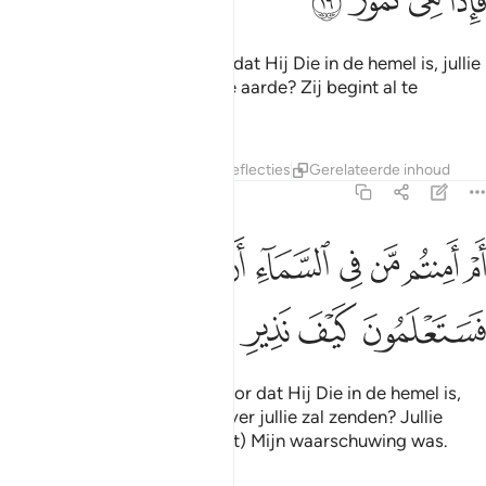
ﱬ
ﱭ
ﱮ
ﱯ
Voelen jullie je er veilig voor dat Hij Die in de hemel is, jullie
niet zal doen wegzinken in de aarde? Zij begint al te
schudden!
Tafseers
Lagen
Lessen
Reflecties
Gerelateerde inhoud
67:17
ﱰ
ﱱ
ﱲ
ﱳ
ﱴ
ﱵ
ﱶ
ﱷ
م امنتم من في السماء ان يرسل عليكم حاصبا فستعلمون كيف نذير ١٧
ﱸﱹ
َمْ أَمِنتُم مَّن فِى ٱلسَّمَآءِ أَن يُرْسِلَ عَلَيْكُمْ حَاصِبًۭا ۖ فَسَتَعْلَمُونَ كَيْفَ نَذِيرِ ١٧
ﱺ
ﱻ
ﱼ
ﱽ
Of voelen jullie je er veilig voor dat Hij Die in de hemel is,
niet een vulkanische regen over jullie zal zenden? Jullie
zullen dan weten hoe (terecht) Mijn waarschuwing was.