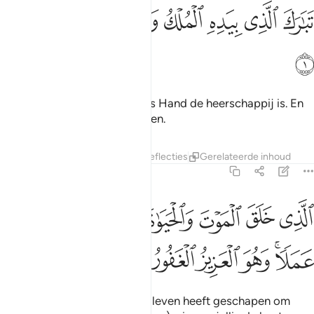
ﱁ
ﱂ
ﱃ
ﱄ
ﱅ
ﱆ
بارك الذي بيده الملك وهو على كل شيء قدير ١
ﱇ
ﱈ
ﱉ
َبَـٰرَكَ ٱلَّذِى بِيَدِهِ ٱلْمُلْكُ وَهُوَ عَلَىٰ كُلِّ شَىْءٍۢ قَدِيرٌ ١
ﱊ
Gezegend is Degene in Wiens Hand de heerschappij is. En
Hij is Almachtig over alle zaken.
Tafseers
Lagen
Lessen
Reflecties
Gerelateerde inhoud
67:2
ﱋ
ﱌ
ﱍ
ﱎ
ﱏ
ﱐ
ﱑ
لذي خلق الموت والحياة ليبلوكم ايكم احسن عملا وهو العزيز الغفور ٢
لَّذِى خَلَقَ ٱلْمَوْتَ وَٱلْحَيَوٰةَ لِيَبْلُوَكُمْ أَيُّكُمْ أَحْسَنُ عَمَلًۭا ۚ وَهُوَ
ﱒﱓ
ﱔ
ﱕ
ﱖ
ﱗ
Degenen Die de dood en het leven heeft geschapen om