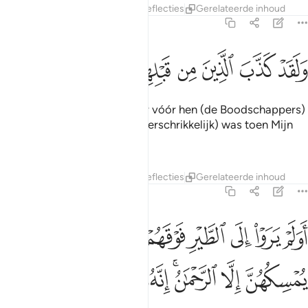
Tafseers
Lagen
Lessen
Reflecties
Gerelateerde inhoud
67:18
ﱾ
ﱿ
ﲀ
ﲁ
ﲂ
لقد كذب الذين من قبلهم فكيف كان نكير ١٨
ﲃ
ﲄ
ﲅ
ﲆ
َلَقَدْ كَذَّبَ ٱلَّذِينَ مِن قَبْلِهِمْ فَكَيْفَ كَانَ نَكِيرِ ١٨
En voorzeker, degenen die er vóór hen (de Boodschappers)
waren loochenden, en hoe (verschrikkelijk) was toen Mijn
verafschuwing.
Tafseers
Lagen
Lessen
Reflecties
Gerelateerde inhoud
67:19
ﲇ
ﲈ
ﲉ
ﲊ
ﲋ
ﲌ
ﲍﲎ
ﲏ
ولم يروا الى الطير فوقهم صافات ويقبضن ما يمسكهن الا الرحمان انه 
َوَلَمْ يَرَوْا۟ إِلَى ٱلطَّيْرِ فَوْقَهُمْ صَـٰٓفَّـٰتٍۢ وَيَقْبِضْنَ ۚ مَا يُمْسِكُهُنَّ إِلَّا ٱلرّ
ﲐ
ﲑ
ﲒﲓ
ﲔ
ﲕ
ﲖ
ﲗ
ﲘ