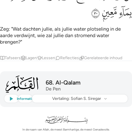
ﱶ
ﱷ
ﱸ
Zeg: "Wat dachten jullie, als jullie water plotseling in de
aarde verdwijnt, wie zal jullie dan stromend water
brengen?"
Tafseers
Lagen
Lessen
Reflecties
Gerelateerde inhoud
068
68
.
Al-Qalam
De Pen
Luisteren
Vertaling
: Sofian S. Siregar
Informatie
In de naam van Allah, de meest Barmhartige, de meest Genadevolle.