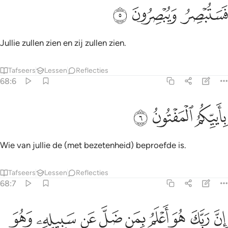
ﲐ
ستبصر ويبصرون ٥
ﲑ
ﲒ
َسَتُبْصِرُ وَيُبْصِرُونَ ٥
Jullie zullen zien en zij zullen zien.
Tafseers
Lessen
Reflecties
68:6
ﲓ
اييكم المفتون ٦
ﲔ
ﲕ
ِأَييِّكُمُ ٱلْمَفْتُونُ ٦
Wie van jullie de (met bezetenheid) beproefde is.
Tafseers
Lessen
Reflecties
68:7
ﲖ
ﲗ
ﲘ
ﲙ
ﲚ
ﲛ
ﲜ
ن ربك هو اعلم بمن ضل عن سبيله وهو اعلم بالمهتدين ٧
ﲝ
ﲞ
ِنَّ رَبَّكَ هُوَ أَعْلَمُ بِمَن ضَلَّ عَن سَبِيلِهِۦ وَهُوَ أَعْلَمُ بِٱلْمُهْتَدِينَ ٧