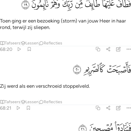
ﱏ
ﱐ
ﱑ
ﱒ
ﱓ
ﱔ
ﱕ
ﱖ
َطَافَ عَلَيْهَا طَآئِفٌۭ مِّن رَّبِّكَ وَهُمْ نَآئِمُونَ ١٩
Toen ging er een bezoeking (storm) van jouw Heer in haar
rond, terwijl zij sliepen.
Tafseers
Lessen
Reflecties
68:20
ﱗ
اصبحت كالصريم ٢٠
ﱘ
ﱙ
َأَصْبَحَتْ كَٱلصَّرِيمِ ٢٠
Zij werd als een verschroeid stoppelveld.
Tafseers
Lessen
Reflecties
68:21
ﱚ
تنادوا مصبحين ٢١
ﱛ
ﱜ
َتَنَادَوْا۟ مُصْبِحِينَ ٢١