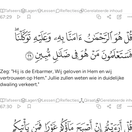
Tafseers
Lagen
Lessen
Reflecties
Gerelateerde inhoud
67:29
ﱟ
ﱠ
ﱡ
ﱢ
ﱣ
ﱤ
ﱥﱦ
ل هو الرحمان امنا به وعليه توكلنا فستعلمون من هو في ضلال مبين ٢٩
ُلْ هُوَ ٱلرَّحْمَـٰنُ ءَامَنَّا بِهِۦ وَعَلَيْهِ تَوَكَّلْنَا ۖ فَسَتَعْلَمُونَ مَنْ هُوَ فِى ضَلَـٰل
ﱧ
ﱨ
ﱩ
ﱪ
ﱫ
ﱬ
ﱭ
Zeg: "Hij is de Erbarmer, Wij geloven in Hem en wij
vertrouwen op Hem." Jullie zullen weten wie in duidelijke
dwaling verkeert."
Tafseers
Lagen
Lessen
Reflecties
Qiraat
Gerelateerde in
67:30
ﱮ
ﱯ
ﱰ
ﱱ
ﱲ
ﱳ
ل ارايتم ان اصبح ماوكم غورا فمن ياتيكم بماء معين ٣٠
ﱴ
ﱵ
ُلْ أَرَءَيْتُمْ إِنْ أَصْبَحَ مَآؤُكُمْ غَوْرًۭا فَمَن يَأْتِيكُم بِمَآءٍۢ مَّعِينٍۭ ٣٠