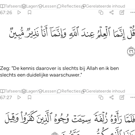
Tafseers
Lagen
Lessen
Reflecties
Gerelateerde inhoud
67:26
ﳤ
ﳥ
ﳦ
ﳧ
ﳨ
ل انما العلم عند الله وانما انا نذير مبين ٢٦
ﳩ
ﳪ
ﳫ
ﳬ
ُلْ إِنَّمَا ٱلْعِلْمُ عِندَ ٱللَّهِ وَإِنَّمَآ أَنَا۠ نَذِيرٌۭ مُّبِينٌۭ ٢٦
ﳭ
Zeg: "De kennis daarover is slechts bij Allah en ik ben
slechts een duidelijke waarschuwer."
Tafseers
Lagen
Lessen
Reflecties
Gerelateerde inhoud
67:27
ﱁ
ﱂ
ﱃ
ﱄ
ﱅ
ﱆ
ﱇ
ﱈ
لما راوه زلفة سييت وجوه الذين كفروا وقيل هاذا الذي كنتم به تدعون ٢٧
َلَمَّا رَأَوْهُ زُلْفَةًۭ سِيٓـَٔتْ وُجُوهُ ٱلَّذِينَ كَفَرُوا۟ وَقِيلَ هَـٰذَا ٱلَّذِى كُنتُم بِهِۦ تَدَّعُونَ ٧