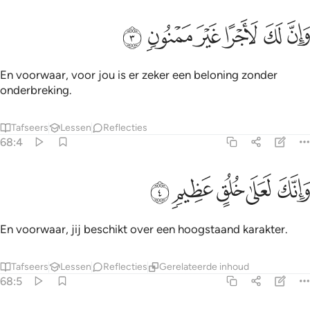
ﲅ
ﲆ
ﲇ
ان لك لاجرا غير ممنون ٣
ﲈ
ﲉ
ﲊ
َإِنَّ لَكَ لَأَجْرًا غَيْرَ مَمْنُونٍۢ ٣
En voorwaar, voor jou is er zeker een beloning zonder
onderbreking.
Tafseers
Lessen
Reflecties
68:4
ﲋ
ﲌ
ﲍ
انك لعلى خلق عظيم ٤
ﲎ
ﲏ
َإِنَّكَ لَعَلَىٰ خُلُقٍ عَظِيمٍۢ ٤
En voorwaar, jij beschikt over een hoogstaand karakter.
Tafseers
Lessen
Reflecties
Gerelateerde inhoud
68:5