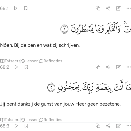
68:1
ﱹﱺ
ﱻ
ﱼ
 والقلم وما يسطرون ١
ﱽ
ﱾ
ٓ ۚ وَٱلْقَلَمِ وَمَا يَسْطُرُونَ ١
Nôen. Bij de pen en wat zij schrijven.
Tafseers
Lessen
Reflecties
68:2
ﱿ
ﲀ
ﲁ
ا انت بنعمة ربك بمجنون ٢
ﲂ
ﲃ
ﲄ
َآ أَنتَ بِنِعْمَةِ رَبِّكَ بِمَجْنُونٍۢ ٢
Jij bent dankzij de gunst van jouw Heer geen bezetene.
Tafseers
Lessen
Reflecties
68:3