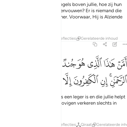
En kijken jullie niet naar de vogels boven jullie, hoe zij hun
vleugels uitslaan en weer ineenvouwen? Er is niemand die
ze tegenhoudt dan de Erbarmer. Voorwaar, Hij is Alziende
over alle zaken.
Tafseers
Lagen
Lessen
Reflecties
Gerelateerde inhoud
67:20
ﲙ
ﲚ
ﲛ
ﲜ
ﲝ
ﲞ
ﲟ
ﲠ
ﲡ
من هاذا الذي هو جند لكم ينصركم من دون الرحمان ان الكافرون الا في 
َمَّنْ هَـٰذَا ٱلَّذِى هُوَ جُندٌۭ لَّكُمْ يَنصُرُكُم مِّن دُونِ ٱلرَّحْمَـٰنِ ۚ إِنِ ٱلْكَـٰفِرُونَ إِلَّ
ﲢﲣ
ﲤ
ﲥ
ﲦ
ﲧ
ﲨ
ﲩ
Of wie is het die voor jullie als een leger is en die jullie helpt
naast de Erbarmer? De ongelovigen verkeren slechts in
dwaling,
Tafseers
Lagen
Lessen
Reflecties
Qiraat
Gerelateerde in