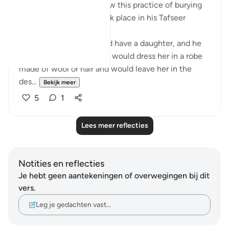
Al-Baghawi mentions how this practice of burying
one’s infant daughter took place in his Tafseer
(2/619):
When an Arab man would have a daughter, and he
wanted to let her live, he would dress her in a robe
made of wool or hair and would leave her in the
des...
Bekijk meer
5
1
Lees meer reflecties
Notities en reflecties
Je hebt geen aantekeningen of overwegingen bij dit
vers.
Leg je gedachten vast…