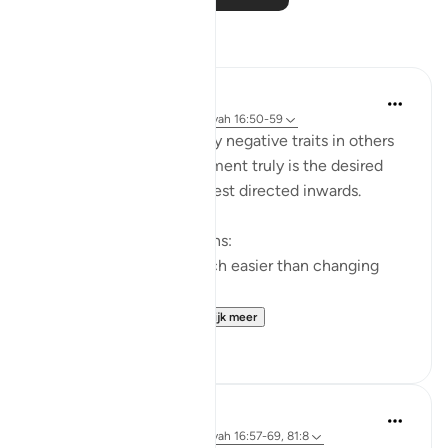
Reflecties
Yazin
5 jaar geleden
·
Verwijzen naar
ayah 16:50-59
I’m often quick to identify negative traits in others
— this effort, if improvement truly is the desired
end result — would be best directed inwards.
This is true for two reasons:
Changing yourself is much easier than changing
others, and
It just so happens t...
Bekijk meer
11
1
Abdel-Minem Mustafa
8 jaar geleden
·
Verwijzen naar
ayah 16:57-69, 81:8