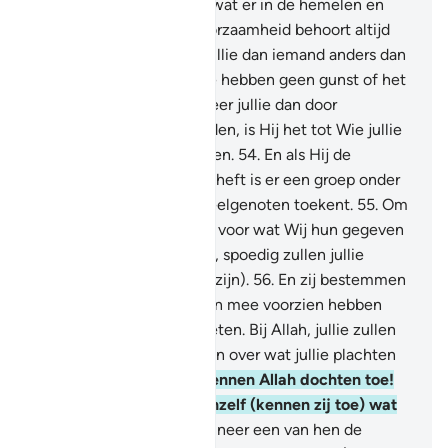
52
.
En aan Hem behoort wat er in de hemelen en
(op) de aarde is en gehoorzaamheid behoort altijd
aan Hem te zijn. Zullen jullie dan iemand anders dan
Allah vrezen?
53
.
En jullie hebben geen gunst of het
komt van Allah. En wanneer jullie dan door
tegenspoed geraakt worden, is Hij het tot Wie jullie
je nederig om hulp wenden.
54
.
En als Hij de
tegenspoed voor jullie opheft is er een groep onder
jullie die aan hun Heer deelgenoten toekent.
55
.
Om
ondankbaarheid te tonen voor wat Wij hun gegeven
hebben. Geniet dan maar, spoedig zullen jullie
weten (wat de gevolgen zijn).
56
.
En zij bestemmen
een deel van waar Wij hun mee voorzien hebben
voor waar zij niet over weten. Bij Allah, jullie zullen
zeker ondervraagd worden over wat jullie plachten
te verzinnen.
57
.
En zij kennen Allah dochten toe!
Heitig is Hij! En voor zichzelf (kennen zij toe) wat
zij verlangen.
58
.
En wanneer een van hen de