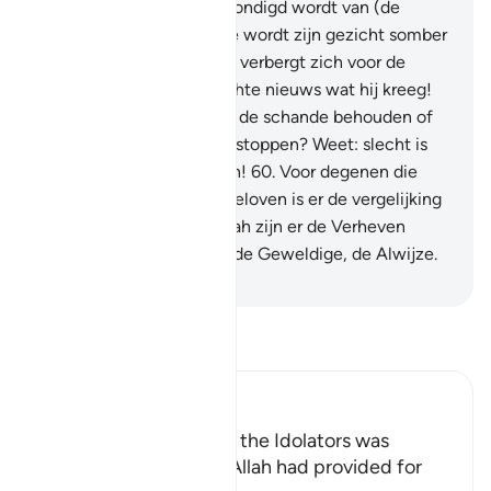
verheugende tijding verkondigd wordt van (de
geboorte van) een meisje wordt zijn gezicht somber
en is hij vertoornd.
59
.
Hij verbergt zich voor de
mensen wegens het slechte nieuws wat hij kreeg!
Zal hij het in weerwil van de schande behouden of
zal hij het in de grond verstoppen? Weet: slecht is
het waar zij over oordelen!
60
.
Voor degenen die
niet in het Hiernamaals geloven is er de vergelijking
met het slechte; voor Allah zijn er de Verheven
Eigenschappen. En Hij is de Geweldige, de Alwijze.
-
Sofian S. Siregar
Lees Tafsir
Ibn Kathir (Abridged)
Among the Behavior of the Idolators was
vowing to Things that Allah had provided for