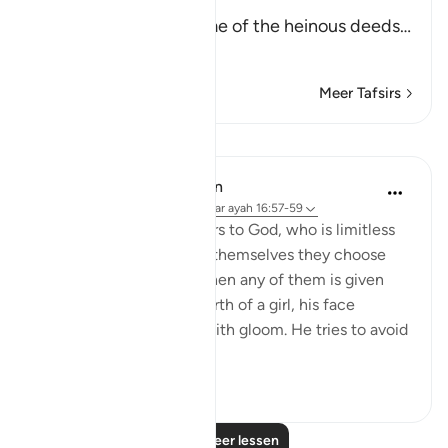
Them to their gods
Allah tells us about some of the heinous deeds
…
Lees meer
Meer Tafsirs
Lessen
In the Shade of the Quran
31 weken geleden
·
Verwijzen naar
ayah 16:57-59
And they assign daughters to God, who is limitless
in His glory, whereas for themselves they choose
what they desire. And when any of them is given
the happy news of the birth of a girl, his face
darkens and he is filled with gloom. He tries to avoid
all peopl...
Bekijk meer
1
0
Lees meer lessen