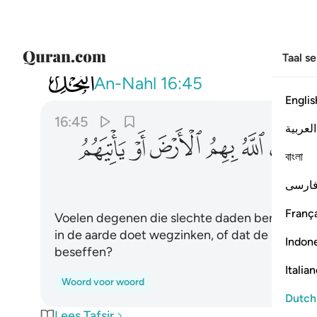
Taal s
016
افامن الذين مكروا السييات ان يخسف
An-Nahl
16:45
Englis
16:45
العربية
ﱥ
ﱦ
ﱧ
ﱨ
ﱩ
ﱪ
বাংলা
ﱰ
ارسی
França
Voelen degenen die slechte daden beramen zich
in de aarde doet wegzinken, of dat de bestraffi
Indon
beseffen?
Italia
Woord voor woord
Dutch
Lees Tafsir