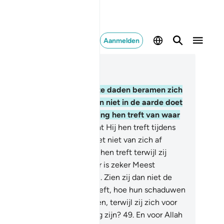
Aanmelden
es in context
fdstuk 16, Pagina 272, Juz 14
.
Voelen degenen die slechte daden beramen zich
 dan veilig voor dat Allah hen niet in de aarde doet
gzinken, of dat de bestraffing hen treft van waar
 het niet beseffen?
46
.
Of dat Hij hen treft tijdens
 rondgaan, terwijl zij zich het niet van zich af
nnen houden?
47
.
Of dat Hij hen treft terwijl zij
ng zijn? Voorwaar, jullie Heer is zeker Meest
nadig, Meest Barmhartig.
48
.
Zien zij dan niet de
ngen die Allah geschapen heeft, hoe hun schaduwen
h naar rechts en links wenden, terwijl zij zich voor
lah neerwerpen en zij nederig zijn?
49
.
En voor Allah