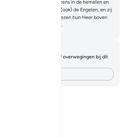
rpt alles van de levende wezens in de hemelen en
es op de aarde zich neer, en (ook) de Engelen, en zij
jn niet hoogmoedig.
50
.
Zij vrezen hun Heer boven
n en zij doen wat Hij beveelt.
fian S. Siregar
tities en reflecties
 hebt geen aantekeningen of overwegingen bij dit
s.
Leg je gedachten vast…