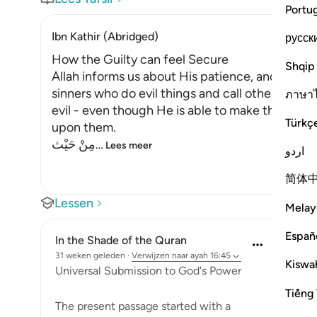
Portu
Ibn Kathir (Abridged)
русск
How the Guilty can feel Secure
Shqip
Allah informs us about His patience, and how 
sinners who do evil things and call others to do 
ภาษา
evil - even though He is able to make the earth
Türkç
upon them.
مِنْ حَيْث
…
Lees meer
اردو
简体
Lessen
Melay
Españ
In the Shade of the Quran
31 weken geleden
·
Verwijzen naar
ayah 16:45
Kiswah
Universal Submission to God's Power
Tiếng 
The present passage started with a