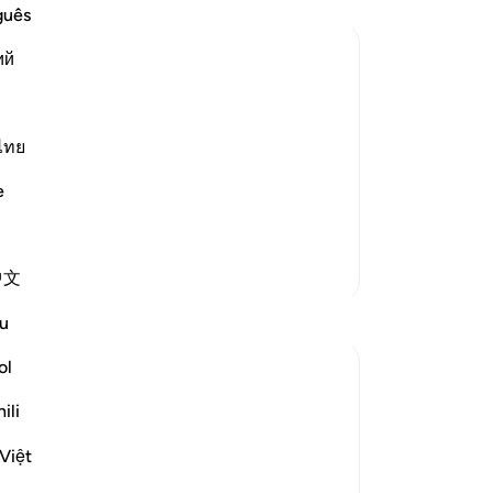
we
guês
all
ий
zi
he
-
So
He delays the punishment for the
likewise, plotting to call others to do
ไทย
 swallow them or to bring His wrath
No
e
Je
ver
Meer Tafsirs
中文
Reflecties
u
ol
Yazin
6 jaar geleden
·
Verwijzen naar
ayah 16:43-47
ili
As humans, we tend to prioritize the
things we see and feel, over the stuff we
Việt
can’t. As a result, immediate needs are