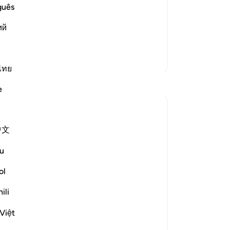
call on instead of Him cannot create
ma
guês
lil (Ibrahim) said:
daa
ий
ve
hee
ete
Meer Tafsirs
en 
ไทย
Reflecties
Zij
e
zij
jul
Khalisa M.
Hop
45 weken geleden
·
中文
Verwijzen
ayah 27:40, 12:86, 2:9, 16:19, 2:2
ma
naar
16
de
When someone gives you a gift you don’t
u
deg
like, you fake it... or at least you try to. You
ve
ol
smile and say thank you in hopes of not
(z
hurting their feelings, because 'it’s the
ili
op
thought that counts.'
Me
Việt
But what about when Allah ﷻ gifts you
ve
with something you don’t like...