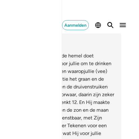
Aanmelden
es in context
fdstuk 16, Pagina 269, Juz 14
.
Hij is Degene Die water uit de hemel doet
erdalen, waarvan een deel voor jullie om te drinken
, en een deel voor de gewassen waaropjullie (vee)
iden.
11
.
Hij brengt er voorjuitie het graan en de
ijfbomen en de palmbomen en de druivenstruiken
e voort en alle vruchten. Voorwaar, daarin zijn zeker
kenen voor een volk dat nadenkt
12
.
En Hij maakte
or jullie de nacht en de dag en de zon en de maan
nstbaar. En de sterren zijn dienstbaar, met Zijn
lof Voorwaar, daarin zijn zeker Tekenen voor een
k dat begrijpt
13
.
En (ook in) wat Hij voor jullie