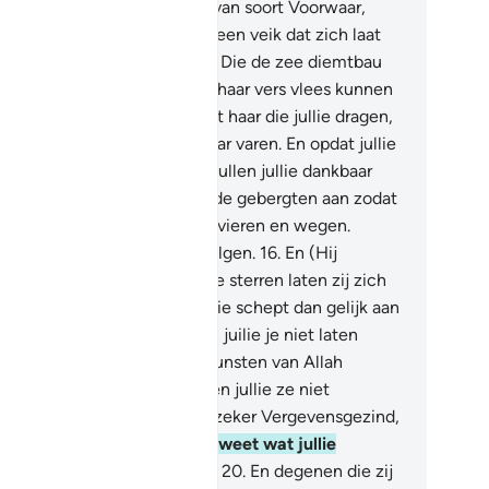
akte op aarde, verschillend van soort Voorwaar,
rin zijn zeker Tekenen voor een veik dat zich laat
rmanen.
14
.
En Hij is Degene Die de zee diemtbau
ft getnaakt, opdat jullie uit haar vers vlees kunnen
n. en jullie halen sieraden uit haar die jullie dragen,
jullie zien de schepen op haar varen. En opdat jullie
n gunst zoeken en hopelijk zullen jullie dankbaar
n.
15
.
En Hij bracht op de aarde gebergten aan zodat
lie niet met haar beven, en rivieren en wegen.
elijk zullen jullie Leiding volgen.
16
.
En (Hij
akte) kerunerken, en door de sterren laten zij zich
 weg wijzen.
17
.
Is Degene Die schept dan gelijk aan
ene die niet schept? Zullen juilie je niet laten
menen?
18
.
En als jullie de gunsten van Allah
ouden wiilen) optellen kunnen jullie ze niet
sommen. Voorwaar, Allah is zeker Vergevensgezind,
est Barmhartig.
19
.
En Allah weet wat jullie
rbergen en wat jullie tonen.
20
.
En degenen die zij