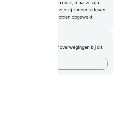
ast Allah aanroepen scheppen niets, maar zij zijn
elf) geschapen.
21
.
Doden en zijn zij zonder te leven.
 zij weten niet wanneer zij worden opgewekt
fian S. Siregar
tities en reflecties
 hebt geen aantekeningen of overwegingen bij dit
s.
Leg je gedachten vast…