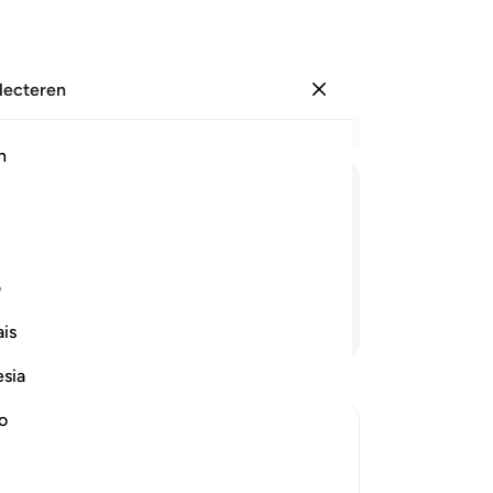
electeren
Aanmelden
Le
h
Hoo
10
ﱨ
ﱩ
ﱪ
ﱫ
ﱬ
ﱭ
ne
is
 tonen.
we
ف
ol
Lees verder
is
me
Te
esia
vo
die
no
vw
 not create
vol