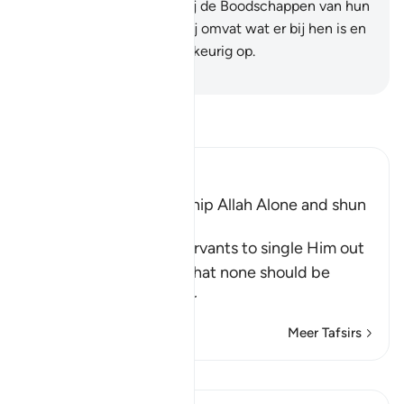
Om te doen weten dat zij de Boodschappen van hun
Heer overbrachten. En Hij omvat wat er bij hen is en
Hij somt alle zaken nauwkeurig op.
-
Sofian S. Siregar
Lees Tafsir
Ibn Kathir (Abridged)
The Command to worship Allah Alone and shun
Shirk
Allah commands His servants to single Him out
alone for worship and that none should be
supplicated t
…
Lees meer
Meer Tafsirs
Lessen