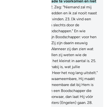
macht om voor jullie schade te voorkomen en niet
om Leiding te geven."
22
.
Zeg: "Niemand zal mij
ooit tegen Allah kunnen redden en ik zal nooit naast
Hem een toevluchtsoord vinden.
23
.
(Ik vind een
toevluchtsoord) van Allah slechts door de
verkondiging van Zijn Boodschappen." En wie
opstaat tegen Allah en Zijn Boodschapper: voor hen
is er het vuur van de Hel. Zij zijn daarin eeuwig
levenden, voor altijd.
24
.
Wanneer zij dan zien wat
hun is aangezegd, dan zullen zij weten wie de
zwakste helpers heeft en het kleinst in aantal is.
25
.
Zeg: "Ik weet niet of het nabij is, wat jullie
aangezegd is, of dat mijn Heer het nog lang uitstelt."
26
.
De Kenner van het onwaarneembare, Hij maakt
voor niemand het onwaarneembare dat bij Hem is
zichtbaar.
27
.
Behalve aan een Boodschapper die
Hem welgevallig is, en voorwaar, dan laat Hij vóór
hem en achter hem wachters (Engelen) gaan.
28
.