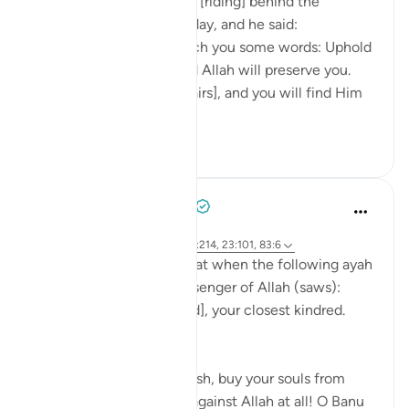
Ibn ‘Abbâs narrates: I was [riding] behind the
Messenger of Allah one day, and he said:
'O young man, I shall teach you some words: Uphold
Allah [in your affairs], and Allah will preserve you.
Uphold Allah [in your affairs], and you will find Him
in front o...
Bekijk meer
1
0
Prophetic Commentary
8 jaar geleden
·
Verwijzen naar
ayah 72:21-22, 26:214, 23:101, 83:6
Abu Hurayrah narrates that when the following ayah
was revealed to the Messenger of Allah (saws):
And warn, [O Muhammad], your closest kindred.
[26:214]
He said: 'O tribe of Quraysh, buy your souls from
Allah! I cannot help you against Allah at all! O Banu