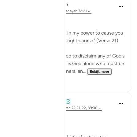
In the Shade of the Quran
31 weken geleden
·
Verwijzen naar
ayah 72:21
No Help from Anyone
Say Muhammad: 'It is not in my power to cause you
harm or to set you on the right course.' (Verse 21)
The Prophet is commanded to disclaim any of God's
qualities and attributes. It is God alone who must be
worshipped, without partners, an...
Bekijk meer
0
0
Prophetic Commentary
8 jaar geleden
·
Verwijzen naar
ayah 72:21-22, 39:38