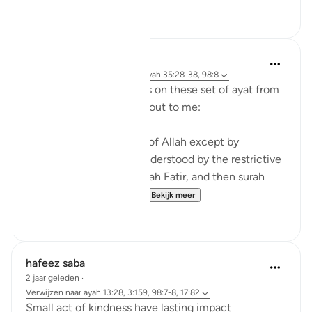
6
3
tareq abed
8 jaar geleden
·
Verwijzen naar
ayah 35:28-38, 98:8
Some random reflections on these set of ayat from
tafsir Al sa3di that stood out to me:
1. You cannot attain fear of Allah except by
knowledge and that is understood by the restrictive
nature of the verse in surah Fatir, and then surah
Bayinnah clarifies the ...
Bekijk meer
4
1
hafeez saba
2 jaar geleden
·
Verwijzen naar
ayah 13:28, 3:159, 98:7-8, 17:82
Small act of kindness have lasting impact