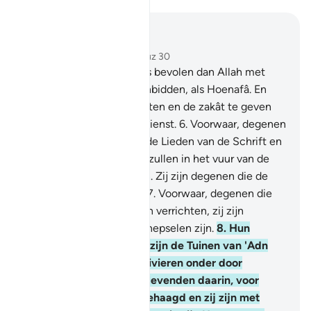
Lees in context
Hoofdstuk 98, Pagina 599, Juz 30
5
.
Zij werden niets anders bevolen dan Allah met
zuivere aanbidding te aanbidden, als Hoenafâ. En
(ook) de shalât te verrichten en de zakât te geven
en dat is de rechte godsdienst.
6
.
Voorwaar, degenen
die ongelovig zijn onder de Lieden van de Schrift en
de veelgodenaanbidders zullen in het vuur van de
Hel eeuwig levenden zijn. Zij zijn degenen die de
slechtste schepsels zijn.
7
.
Voorwaar, degenen die
geloven en goede werken verrichten, zij zijn
degenen die de beste schepselen zijn.
8
.
Hun
beloningen bij hun Heer zijn de Tuinen van 'Adn
(het Paradijs), waar de rivieren onder door
stromen, zij zijn eeuwig levenden daarin, voor
altijd. Allah is met hen behaagd en zij zijn met