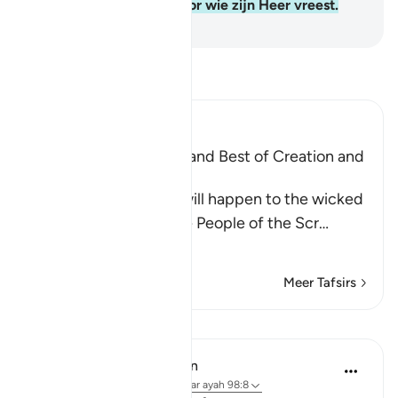
Hem behaagd. Dat is voor wie zijn Heer vreest.
-
Sofian S. Siregar
Lees Tafsir
Ibn Kathir (Abridged)
Mentioning the Worse and Best of Creation and
Their Recompense
Allah informs of what will happen to the wicked
disbelievers among the People of the Scr
…
Lees meer
Meer Tafsirs
Lessen
In the Shade of the Quran
31 weken geleden
·
Verwijzen naar
ayah 98:8