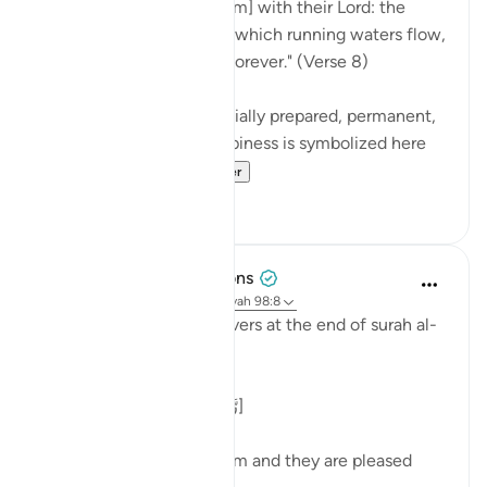
"Their reward [awaits them] with their Lord: the
gardens of Eden through which running waters flow,
in which they will abide forever." (Verse 8)
These gardens are a specially prepared, permanent,
and happy dwelling. Happiness is symbolized here
by security ag...
Bekijk meer
0
0
Tulayhah Tafsir Translations
5 jaar geleden
·
Verwijzen naar
ayah 98:8
Allah describes the believers at the end of surah al-
Bayyinah [98] by saying:
[ رَّضِيَ اللَّهُ عَنْهُمْ وَرَضُوا عَنْهُ]
'Allah is pleased with them and they are pleased