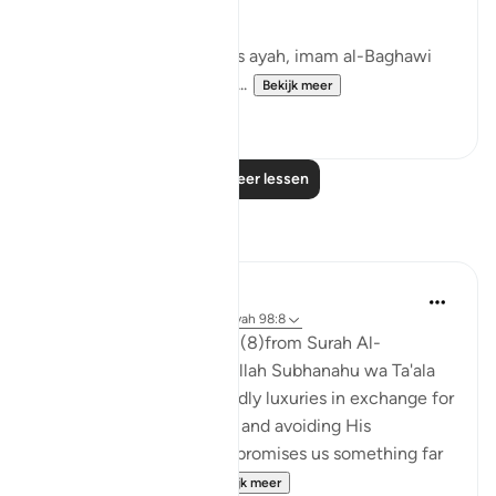
with Him.' [8]
In his commentary on this ayah, imam al-Baghawi
mentioned the following...
Bekijk meer
3
2
Lees meer lessen
Reflecties
Nihaar Nabi
2 jaar geleden
·
Verwijzen naar
ayah 98:8
In reflecting on this ayah (8)from Surah Al-
Bayyinah, it's clear that Allah Subhanahu wa Ta'ala
does not promise us worldly luxuries in exchange for
following His commands and avoiding His
prohibitions. Instead, He promises us something far
greater – eternal p...
Bekijk meer