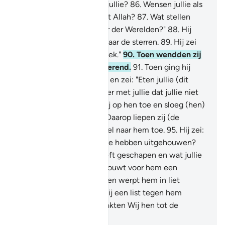
volk zei: "Wat aanbidden jullie?
86
.
Wensen jullie als
een verzinsel goden naast Allah?
87
.
Wat stellen
jullie je voor over de Heer der Werelden?"
88
.
Hij
keek toen een ogenblik naar de sterren.
89
.
Hij zei
toen: "Voorwaar, ik ben ziek."
90
.
Toen wendden zij
zich af, hem de rug toekerend.
91
.
Toen ging hij
heimelijk naar hun goden en zei: "Eten jullie (dit
voedsel) niet?
92
.
Wat is er met jullie dat jullie niet
spreken?"
93
.
Toen liep hij op hen toe en sloeg (hen)
met de rechterhand.
94
.
Daarop liepen zij (de
veelgodenaanbidders) snel naar hem toe.
95
.
Hij zei:
"Aanbidden jullie wat jullie hebben uitgehouwen?
96
.
Terwijl Allah jullie heeft geschapen en wat jullie
maken."
97
.
Zij zeiden: "Bouwt voor hem een
bouwwerk (brandstapel) en werpt hem in liet
laaiende vuur."
98
.
Toen zij een list tegen hem
wensten te beramen maakten Wij hen tot de
allerlaagsten.