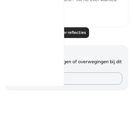
was f...
Bekijk meer
24
5
Lees meer reflecties
Notities en reflecties
Je hebt geen aantekeningen of overwegingen bij dit
vers.
Leg je gedachten vast…