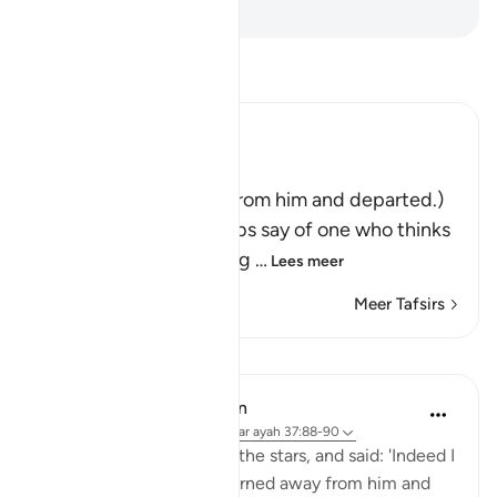
-
Sofian S. Siregar
Lees Tafsir
Ibn Kathir (Abridged)
فَتَوَلَّوْاْ عَنْهُ مُدْبِرِينَ
(So they turned away from him and departed.)
Qatadah said, "The Arabs say of one who thinks
deeply that he is looking
…
Lees meer
Meer Tafsirs
Lessen
In the Shade of the Quran
31 weken geleden
·
Verwijzen naar
ayah 37:88-90
Then he cast a glance at the stars, and said: 'Indeed I
am sick.' So his people turned away from him and