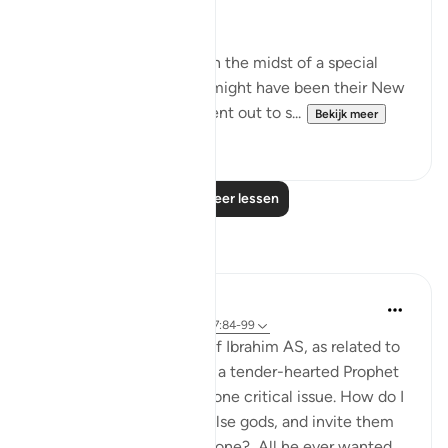
left. (Verses 88-90)
Abraham's people were in the midst of a special
festive occasion, which might have been their New
Year's Day, when they went out to s...
Bekijk meer
0
0
Lees meer lessen
Reflecties
Hammad Fahim
vorig jaar
·
Verwijzen naar
ayah 37:84-99
When we study the life of Ibrahim AS, as related to
us by Allah SWT, we find a tender-hearted Prophet
who is concerned about one critical issue. How do I
get people to abandon false gods, and invite them
to the worship of Allah alone? All he ever wanted