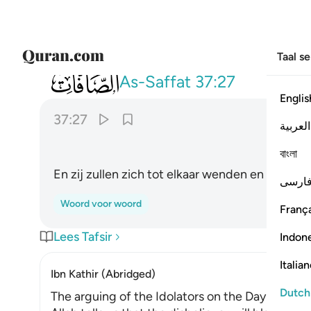
Taal s
037
واقبل بعضهم على بعض يتساءلون ٢٧
As-Saffat
37:27
Englis
37:27
العربية
ﱐ
বাংলা
En zij zullen zich tot elkaar wenden en elkaar 
ارسی
Woord voor woord
França
Lees Tafsir
Indon
Italia
Ibn Kathir (Abridged)
Dutch
The arguing of the Idolators on the Day of Resu