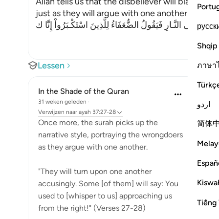
Allah tells us that the disbeliever will blame on
Portu
just as they will argue with one another in the le
َحَآجُّونَ فِى النَّـارِ فَيَقُولُ الضُّعَفَاءُ لِلَّذِينَ اسْتَكْـبَرُواْ إِنَّا ك
русск
Shqip
Lessen
ภาษา
Türkç
In the Shade of the Quran
31 weken geleden
·
اردو
Verwijzen naar
ayah 37:27-28
Once more, the surah picks up the
简体
narrative style, portraying the wrongdoers
Melay
as they argue with one another.
Españ
"They will turn upon one another
Kiswah
accusingly. Some [of them] will say: You
used to [whisper to us] approaching us
Tiếng 
from the right!" (Verses 27-28)