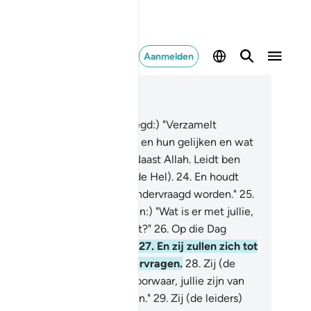
Aanmelden
es in context
fdstuk 37, Pagina 447, Juz 23
.
(Tot de Engelen wordt gezegd:) "Verzamelt
genen die onrecht pleegden en hun gelijken en wat
j plachten te aanbidden.
23
.
Naast Allah. Leidt ben
n naar de weg naar Djahîm (de Hel).
24
.
En houdt
n vast: voorwaar, zij zullen ondervraagd worden."
25
.
 zal aan hen gevraagd worden:) "Wat is er met jullie,
arom helpen jullie elkaar niet?"
26
.
Op die Dag
len zij zich zelfs overgeven.
27
.
En zij zullen zich tot
kaar wenden en elkaar ondervragen.
28
.
Zij (de
gelingen) zullen zeggen: "Voorwaar, jullie zijn van
 rechterkant tot ons gekomen."
29
.
Zij (de leiders)