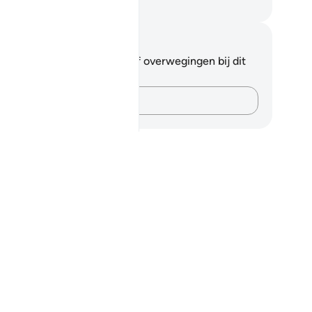
fian S. Siregar
tities en reflecties
 hebt geen aantekeningen of overwegingen bij dit
s.
Leg je gedachten vast…