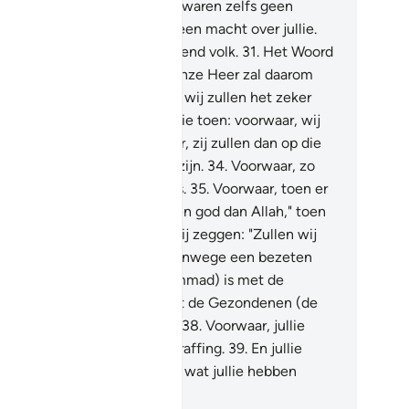
llen antwoorden: "Jullie was waren zelfs geen
lovigen.
30
.
Ea wij hadden geen macht over jullie.
llie waren zelfs een overtredend volk.
31
.
Het Woord
an bestraffing) tot ons van Onze Heer zal daarom
waarheid worden. Voorwaar, wij zullen het zeker
oeven.
32
.
Wij misleidden jullie toen: voorwaar, wij
ren misleiders."
33
.
Voorwaar, zij zullen dan op die
 in de bestraffing bijelkaar zijn.
34
.
Voorwaar, zo
handelen Wij de misdadigers.
35
.
Voorwaar, toen er
t hen gezegd werd: "Er is geen god dan Allah," toen
ren zij hoogmoedig.
36
.
En zij zeggen: "Zullen wij
n onze goden achterlaten vanwege een bezeten
chter?"
37
.
Nee! Hij (Moehammad) is met de
arheid gekomen en hij heeft de Gezondenen (de
ofeten vóór hem) bevestigd.
38
.
Voorwaar, jullie
even zeker de pijnlijke bestraffing.
39
.
En jullie
rden slechts vergolden voor wat jullie hebben
daan.