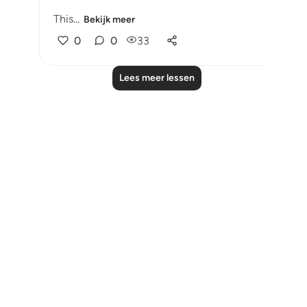
This...
Bekijk meer
0
0
33
Lees meer lessen
Notes
placeholders
close