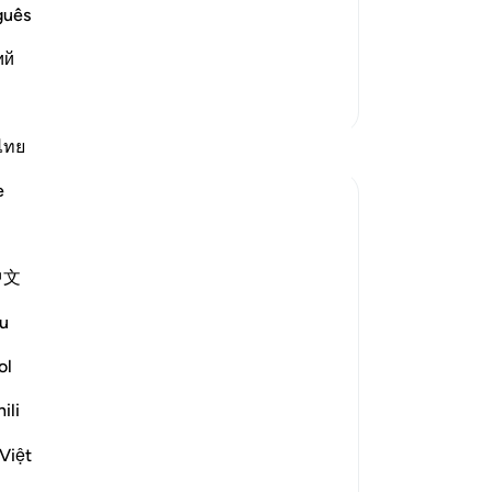
e another in the arena of Resurrection,
zu
guês
vels of Hell:
ge
وَإِذْ يَت
…
ий
Lees meer
Ju
(v
Meer Tafsirs
be
pr
Reflecties
ไทย
wa
e
Dag
tareq abed
be
8 jaar geleden
·
Verwijzen naar
ayah 33:13, 37:27-32
to
One lesson to draw from is that those who
中文
wa
leave the obedience of Allah will not rest
da
u
until they take those who are on his
di
obedience them. The hypprocrites here
Wa
ol
couldnt stop at retreating until they tried
Pr
ili
to convince the companions to retreat
pro
with them. Maybe t...
Bekijk meer
wo
Việt
ge
1
0
338