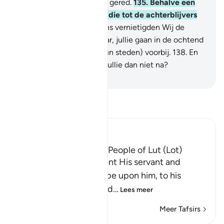
volgelingen allen hebben gered.
135
.
Behalve een
vrouw (zijn echtgenote) die tot de achterblijvers
behoorde.
136
.
Vervolgens vernietigden Wij de
overigen.
137
.
En voorwaar, jullie gaan in de ochtend
aan hen (de ruïnes van hun steden) voorbij.
138
.
En
ook in de nacht, denken jullie dan niet na?
-
Sofian S. Siregar
Lees Tafsir
Ibn Kathir (Abridged)
The Destruction of the People of Lut (Lot)
Allah tells us that He sent His servant and
Messenger Lut, peace be upon him, to his
people, and they denied
…
Lees meer
Meer Tafsirs