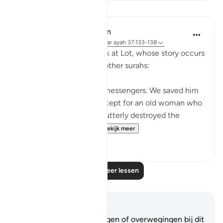
Lessen
In the Shade of the Quran
31 weken geleden
·
Verwijzen naar
ayah 37:133-138
Here, we take a brief look at Lot, whose story occurs
after Abraham's story in other surahs:
Lot was also one of Our messengers. We saved him
and all his household, except for an old woman who
stayed behind. Then We utterly destroyed the
others. Surely you pa...
Bekijk meer
0
0
Lees meer lessen
Notities en reflecties
Je hebt geen aantekeningen of overwegingen bij dit