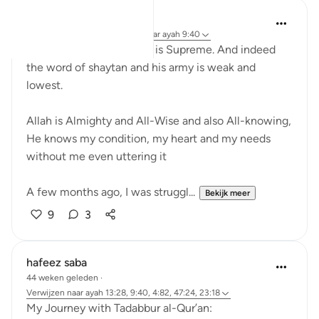
Kashish Faraz
31 weken geleden
·
Verwijzen naar
ayah 9:40
Indeed the Word of Allah is Supreme. And indeed
the word of shaytan and his army is weak and
lowest.
Allah is Almighty and All-Wise and also All-knowing,
He knows my condition, my heart and my needs
without me even uttering it
A few months ago, I was struggl...
Bekijk meer
9
3
hafeez saba
44 weken geleden
·
Verwijzen naar
ayah 13:28, 9:40, 4:82, 47:24, 23:18
My Journey with Tadabbur al-Qur’an: