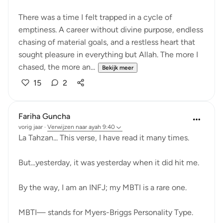
There was a time I felt trapped in a cycle of
emptiness. A career without divine purpose, endless
chasing of material goals, and a restless heart that
sought pleasure in everything but Allah. The more I
chased, the more an...
Bekijk meer
15
2
Fariha Guncha
vorig jaar
·
Verwijzen naar
ayah 9:40
La Tahzan... This verse, I have read it many times.
But...yesterday, it was yesterday when it did hit me.
By the way, I am an INFJ; my MBTI is a rare one.
MBTI— stands for Myers-Briggs Personality Type.