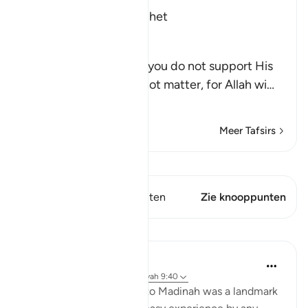
Allah supports His Prophet
Allah said,
إِلاَّ تَنصُرُوهُ
(If you help him not), if you do not support His
Prophet , then it does not matter, for Allah wi
…
Lees meer
Meer Tafsirs
Bekijk Qiraat
Dit vers heeft 1 Knooppunten
Zie knooppunten
Lessen
Abdul Nasir Jangda
3 jaar geleden
·
Verwijzen naar
ayah 9:40
The Hijrah from Makkah to Madinah was a landmark