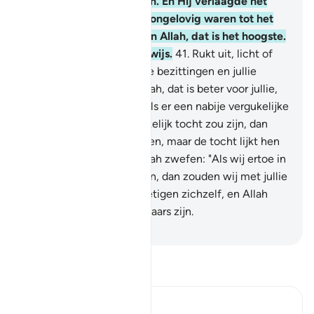
leger dat jullie niet zagen. En Hij verlaagde het
woord van degenen die ongelovig waren tot het
laagste en het Woord van Allah, dat is het hoogste.
En Allah is Almachtig, Alwijs.
41
.
Rukt uit, licht of
zwaar, en strijdt met jullie bezittingen en jullie
levens op de Weg van Allah, dat is beter voor jullie,
als jullie het weten.
42
.
Als er een nabije vergukelijke
genieting en een gemakkelijk tocht zou zijn, dan
zouden zij jou zeker volgen, maar de tocht lijkt hen
zwaar. En zij zullen bij Allah zwefen: "Als wij ertoe in
staat geweest zouden zijn, dan zouden wij met jullie
zijn weggepan." Zij vernietigen zichzelf, en Allah
weet dat zij zeker leugenaars zijn.
-
Sofian S. Siregar
Lees Tafsir
Ibn Kathir (Abridged)