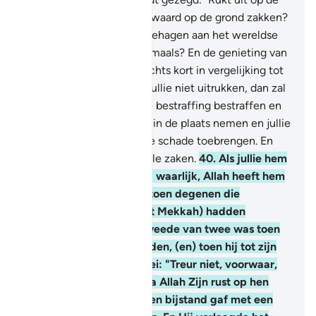
Weg van Allah, "jullie bezwaard op de grond zakken?
Hebben jullie dan meer behagen aan het wereldse
leven dan aan het Hiernamaals? En de genieting van
het wereldse leven is slechts kort in vergelijking tot
het Hiernamaals.
39
.
Als jullie niet uitrukken, dan zal
Hij jullie met een pijnlijke bestraffing bestraffen en
een ander volk voor jullie in de plaats nemen en jullie
kunnen Hem geen enkele schade toebrengen. En
Allah is Almachtig over alle zaken.
40
.
Als jullie hem
(de Profeet) niet helpen: waarlijk, Allah heeft hem
reeds eerder geholpen, toen degenen die
ongelovig waren hen (uit Mekkah) hadden
verdreven, (en) hij de tweede van twee was toen
zij zich in de grot bevonden, (en) toen hij tot zijn
metgezet (Aboe Bakr) zei: "Treur niet, voorwaar,
Allah is met ons." Waarna Allah Zijn rust op hen
deed neerdalen en Hij hen bijstand gaf met een