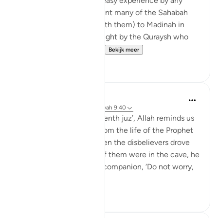
event, but it was not an easy experience by any
means. The Prophetﷺ sent many of the Sahabah
(may Allah be pleased with them) to Madinah in
secret to avoid being caught by the Quraysh who
did not want them to li...
Bekijk meer
29
5
Abdul Nasir Jangda
4 jaar geleden
·
Verwijzen naar
ayah 9:40
In Surah Tawbah, in the tenth juz’, Allah reminds us
of a powerful moment from the life of the Prophet
ﷺ: 'Allah helped him when the disbelievers drove
him out: when the two of them were in the cave, he
[Muhammad] said to his companion, ‘Do not worry,
Allah is...
Bekijk meer
19
0