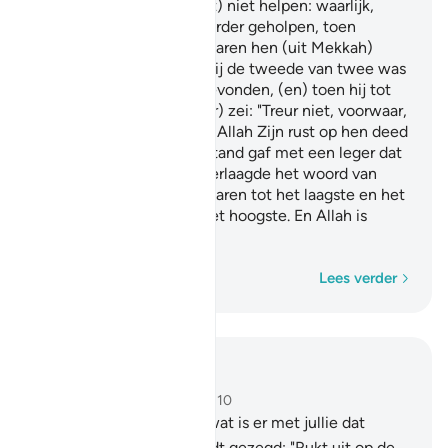
Als jullie hem (de Profeet) niet helpen: waarlijk,
Allah heeft hem reeds eerder geholpen, toen
degenen die ongelovig waren hen (uit Mekkah)
hadden verdreven, (en) hij de tweede van twee was
toen zij zich in de grot bevonden, (en) toen hij tot
zijn metgezet (Aboe Bakr) zei: "Treur niet, voorwaar,
Allah is met ons." Waarna Allah Zijn rust op hen deed
neerdalen en Hij hen bijstand gaf met een leger dat
jullie niet zagen. En Hij verlaagde het woord van
degenen die ongelovig waren tot het laagste en het
Woord van Allah, dat is het hoogste. En Allah is
Almachtig, Alwijs.
Woord voor woord
Lees verder
Lees in context
Hoofdstuk 9, Pagina 193, Juz 10
38
.
O jullie die geloven, wat is er met jullie dat
wanneer er tot jullie wordt gezegd: "Rukt uit op de