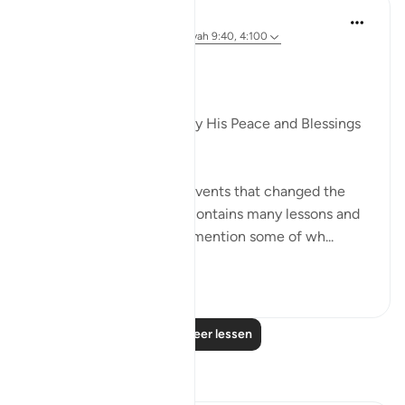
Dr. Akram Kassab
5 jaar geleden
·
Verwijzen naar
ayah 9:40, 4:100
The Hijrah taught me
Dr. Akram Kassab
Praise be to Allah and May His Peace and Blessings
be upon His Messenger.
The Hijrah is one of the events that changed the
course of history, and it contains many lessons and
learnings, and here I will mention some of wh...
Bekijk meer
9
2
Lees meer lessen
Reflecties