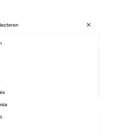
electeren
Aanmelden
Le
h
Hoo
19
ﲦ
ﲧ
ﲨ
ﲩ
ﲪ
ﲫ
ne
(d
oen neerdalen.
19
ف
wa
Lees verder
is
Ara
(a
esia
Is
de
no
he
ptures
19