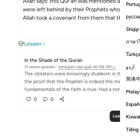
Allah says: this Qur'an was mentioned and refer
Portu
were left behind by their Prophets who foretold
русск
Allah took a covenant from them that they would 
Shqip
ภาษา
Lessen
Türkç
In the Shade of the Quran
اردو
31 weken geleden
·
Verwijzen naar
ayah 26:198-199
The idolaters were knowingly stubborn in their oppos
简体
the proof that the Prophet is indeed the messenger
fundamentals of the faith is true. Had a non-Arab co
Melay
0
0
Españ
Lees meer le
Kiswah
Tiếng 