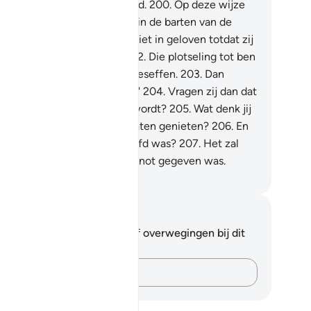
 hadden zij er niet in geloofd.
200
.
Op deze wijze
den Wij hem binnendringen in de barten van de
sdadigers.
201
.
Zij zullen er niet in geloven totdat zij
pijnlijke bestraffing zien.
202
.
Die plotseling tot ben
 komen, terwijl zij het niet beseffen.
203
.
Dan
gen zij: "Krijgen wij uitstel?"
204
.
Vragen zij dan dat
ze bestraffing bespoedigd wordt?
205
.
Wat denk jij
, als Wij hun (enige) jaren laten genieten?
206
.
En
arop tot hen komt wat beloofd was?
207
.
Het zal
n niet baten, wat hun aan genot gegeven was.
fian S. Siregar
tities en reflecties
 hebt geen aantekeningen of overwegingen bij dit
s.
Leg je gedachten vast…