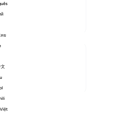
red to in the previous Scriptures that
dan
guês
 it in ancient times and more recently.
de
ий
follow it, and the last of t
…
mi
Lees meer
de 
Meer Tafsirs
zal
zeg
ไทย
On
e
dan
da
hu
ition. They did not lack the evidence or
中文
-
So
 of God and that his preaching about the
me to them and recited t...
Bekijk meer
u
No
ol
Je
ver
ssen
ili
Việt