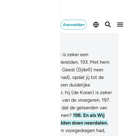
Aanmelden
es in context
fdstuk 26, Pagina 375, Juz 19
2
.
En voorwaar, hij (de Koran) is zeker een
erzending van de Heer der Werelden.
193
.
Met hem
e Koran) daalde de getrouwe Geest (Djibrîl) neer.
4
.
Op jouw hart (O Moehammad), opdat jij tot de
arschuwers behoort.
195
.
In een duidelijke
bische taal.
196
.
En voorwaar, hij (de Koran) is zeker
angekondigd) in de Schriften van de vroegeren.
197
.
 het voor hen dan geen teken dat de geleerden van
 Kinderen van Israël hem kennen?
198
.
En als Wij
m am de niet-Arabieren hadden doen neerdalen.
9
.
(En als) hij hem dan aan ben voorgedragen had,