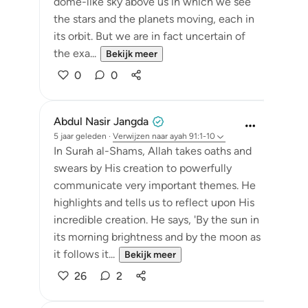
dome-like sky above us in which we see
the stars and the planets moving, each in
its orbit. But we are in fact uncertain of
the exa...
Bekijk meer
0
0
Abdul Nasir Jangda
5 jaar geleden
·
Verwijzen naar
ayah 91:1-10
In Surah al-Shams, Allah takes oaths and
swears by His creation to powerfully
communicate very important themes. He
highlights and tells us to reflect upon His
incredible creation. He says, 'By the sun in
its morning brightness and by the moon as
it follows it...
Bekijk meer
26
2