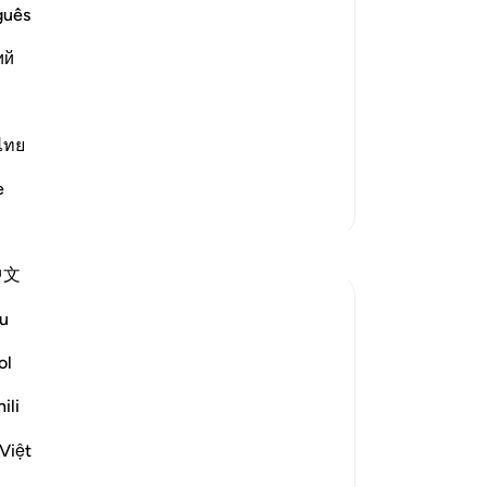
 `Isha' Prayer The Hadith of Jabir
guês
dy been mentioned. In it the
No
ий
Je
ver
ไทย
e
Meer Tafsirs
Reflecties
中文
Rayaan Shafi
u
49 weken geleden
·
Verwijzen naar
ayah 28:71, 31:20, 91:1-6
ol
So previously, I shared some facts on the
therapeutic effects of spending time
ili
being near trees and plants. And then, in
Việt
my last reflection, I discussed the effects
of 'earthing' or 'grounding' ourselves and