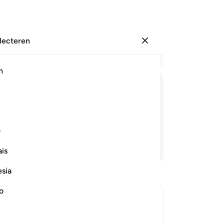
electeren
Aanmelden
Le
h
Hoo
1
.
ﱟ
ﱠ
ﱡ
ﱢ
wan
hij
ha
ف
ge
Lees verder
is
ui
ve
esia
ha
hij
no
waa
-
So