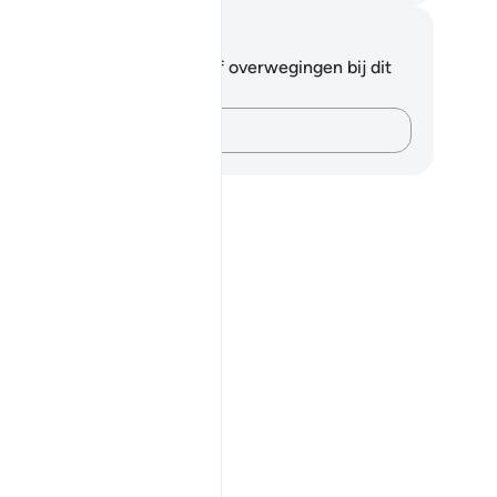
tities en reflecties
 hebt geen aantekeningen of overwegingen bij dit
s.
Leg je gedachten vast…