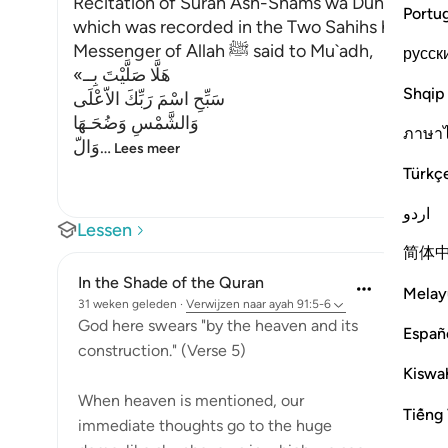
Recitation of Surah Ash-Shams wa Duhaha in the
Portu
which was recorded in the Two Sahihs has alrea
Messenger of Allah ﷺ said to Mu`adh,
русск
«هَلَّا صَلَّيْتَ بِــ
Shqip
سَبِّحِ اسْمَ رَبِّكَ الاّعْلَى
وَالشَّمْسِ وَضُحَـهَا
ภาษา
وَالّ
…
Lees meer
Türkç
اردو
Lessen
简体
In the Shade of the Quran
Melay
31 weken geleden
·
Verwijzen naar
ayah 91:5-6
God here swears "by the heaven and its
Españ
construction." (Verse 5)
Kiswah
When heaven is mentioned, our
Tiếng 
immediate thoughts go to the huge