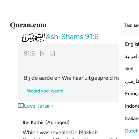
Taal s
091
والارض وما طحاها ٦
Ash-Shams
91:6
Englis
91:6
العربية
বাংলা
Bij de aarde en Wie haar uitgespreid heeft.
ارسی
Woord voor woord
França
Lees Tafsir
Indon
Italia
Ibn Kathir (Abridged)
Dutch
Which was revealed in Makkah