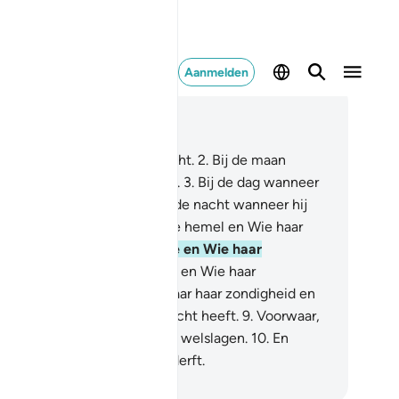
Aanmelden
es in context
fdstuk 91, Pagina 595, Juz 30
Bij de zon en haar ochtendlicht.
2
.
Bij de maan
neer zij haar (de zon) volgt.
3
.
Bij de dag wanneer
 het (duister) verdrijft.
4
.
Bij de nacht wanneer hij
ar (de aarde) bedekt.
5
.
Bij de hemel en Wie haar
bouwd heeft.
6
.
Bij de aarde en Wie haar
tgespreid heeft.
7
.
Bij de ziel en Wie haar
rvolmaakt heeft.
8
.
Hij Die haar haar zondigheid en
ar vrees (voor Hem) bijgebracht heeft.
9
.
Voorwaar,
 die haar (de ziel) loutert, zal welslagen.
10
.
En
rlijk verliest hij die haar bederft.
fian S. Siregar