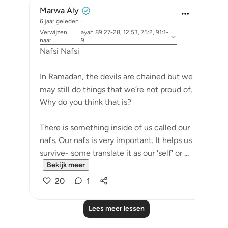
Marwa Aly
6 jaar geleden
·
Verwijzen
ayah 89:27-28, 12:53, 75:2, 91:1-
naar
9
Nafsi Nafsi
In Ramadan, the devils are chained but we
may still do things that we’re not proud of.
Why do you think that is?
There is something inside of us called our
nafs. Our nafs is very important. It helps us
survive- some translate it as our 'self' or ...
Bekijk meer
20
1
Lees meer lessen