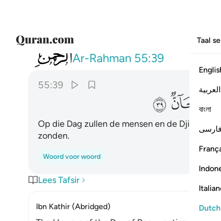
Taal s
055
فيوميذ لا يسال عن ذنبه انس ولا جان ٣٩
Ar-Rahman
55:39
Englis
55:39
العربية
ﳈ
ﳉ
ﳊ
বাংলা
Op die Dag zullen de mensen en de Djinn's ni
ارسی
zonden.
França
Woord voor woord
Indon
Lees Tafsir
Italia
Ibn Kathir (Abridged)
Dutch