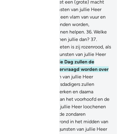
ar jullie zullen die slechts met een (grote) macht
nnen verlaten.
34
.
Welke gunsten van jullie Heer
ochenen jullie dan?
35
.
Er zal een vlam van vuur en
smolten koper tot jullie gezonden worden,
artegen jullie elkaar niet kunnen helpen.
36
.
Welke
nsten van jullie Heer loochenen jullie dan?
37
.
nneer dan de hemel is gespleten is zij rozenrood, als
n geverfde huid.
38
.
Welke gunsten van jullie Heer
ochenen jullie dan?
39
.
Op die Dag zullen de
nsen en de Djinn's niet ondervraagd worden over
n zonden.
40
.
Welke gunsten van jullie Heer
ochenen jullie dan?
41
.
De misdadigers zullen
rkend worden aan hun kenmerken en daarna
grepen worden bij het haar van het voorhoofd en de
eten.
42
.
Welke gunsten van jullie Heer loochenen
lie dan?
43
.
Dit is de Hel die de zondaren
ochenden.
44
.
Zij dolen daar rond in het midden van
kend heet water.
45
.
Welke gunsten van jullie Heer