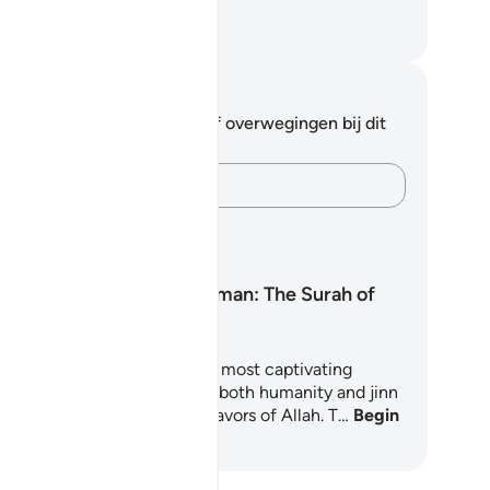
ochenen jullie dan?
fian S. Siregar
tities en reflecties
 hebt geen aantekeningen of overwegingen bij dit
s.
Leg je gedachten vast…
erplannen
Surah Ar-Rahman: The Surah of
Mercy
rah Ar-Rahman is one of the most captivating
apters of the Quran, inviting both humanity and jinn
reflect upon the countless favors of Allah. T…
Begin
t leren