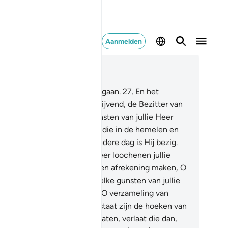
Aanmelden
es in context
fdstuk 55, Pagina 532, Juz 27
.
Alles wat op aarde is zal vergaan.
27
.
En het
ngezicht van jouw Heer is blijvend, de Bezitter van
esteit en Eer.
28
.
Welke gunsten van jullie Heer
ochenen jullie dan?
29
.
Allen die in de hemelen en
de aarde zijn vragen Hem. Iedere dag is Hij bezig.
.
Welke gunsten van jullie Heer loochenen jullie
n?
31
.
Wij zullen voor jullie een afrekening maken, O
lie Djinn's en mensen!
32
.
Welke gunsten van jullie
er loochenen jullie dan?
33
.
O verzameling van
nn's en mensen, als jullie in staat zijn de hoeken van
 hemelen en de aarde te verlaten, verlaat die dan,