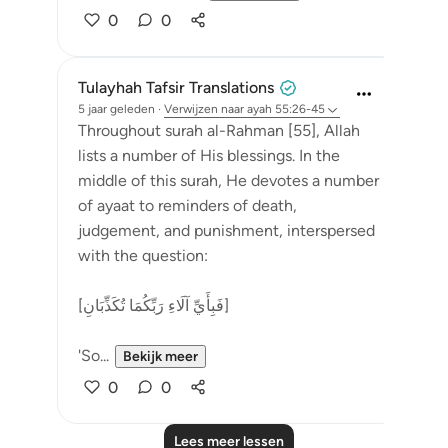
0
0
Tulayhah Tafsir Translations
5 jaar geleden
·
Verwijzen naar
ayah 55:26-45
Throughout surah al-Rahman [55], Allah
lists a number of His blessings. In the
middle of this surah, He devotes a number
of ayaat to reminders of death,
judgement, and punishment, interspersed
with the question:
[فَبِأَيِّ آلَاءِ رَبِّكُمَا تُكَذِّبَانِ]
'So...
Bekijk meer
0
0
Lees meer lessen