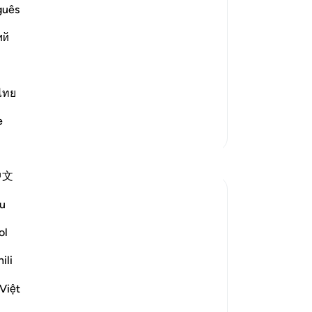
ma
guês
ku
ий
lo
Day of Resurrection; this meaning is
ge
wa
gu
ไทย
D
…
Lees meer
Wa
e
ee
Meer Tafsirs
lo
Reflecties
me
中文
hu
lo
Dr Maryam Fayyaz
u
vorig jaar
·
Verwijzen naar
ayah 55:35-45
he
﷽
ge
ol
vo
ili
The fire rains down like molten brass,
jul
scorching every part of me. I try to shield
lo
Việt
myself, but there is no escape. The sky,
ko