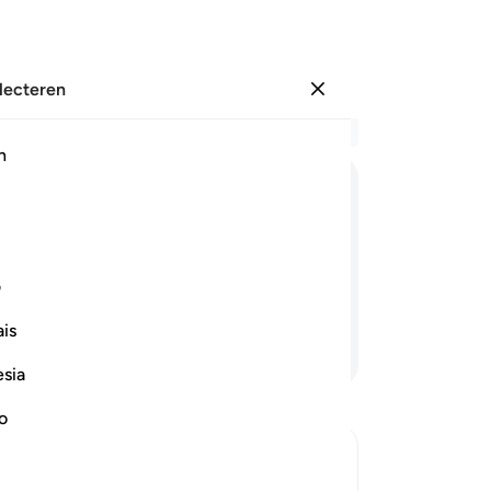
electeren
Aanmelden
Le
h
Hoo
26
ﳂ
ﳃ
ﳄ
ﳅ
ﳆ
ﳇ
Aa
Maj
et ondervraagd worden over hun
lo
ف
op 
is
30
Lees verder
da
esia
jul
He
no
Dji
de