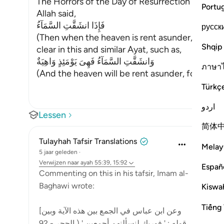
The Horrors of the Day of Resurrection
Portu
Allah said,
فَإِذَا انشَقَّتِ السَّمَآءُ
русск
(Then when the heaven is rent asunder,) on the 
Shqip
clear in this and similar Ayat, such as,
وَانشَقَّتِ السَّمَآءُ فَهِىَ يَوْمَئِذٍ وَاهِيَةٌ
ภาษา
(And the heaven will be rent asunder, for that 
Türkç
اردو
Lessen
简体
Tulayhah Tafsir Translations
Melay
5 jaar geleden
·
Verwijzen naar
ayah 55:39, 15:92
Españ
Commenting on this in his tafsir, Imam al-
Baghawi wrote:
Kiswah
Tiếng 
[وعن ابن عباس في الجمع بين هذه الآية وبين
قوله : ' فوربك لنسألنهم أجمعين ' ( الحجر - 92