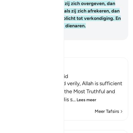
over (aan Allah)?" En als zij zich overgeven, dan
volgen zij Leiding, maar als zij zich afrekeren, dan
is er voor jou slechts de plicht tot verkondiging. En
Allah is Alziende over de dienaren.
-
Sofian S. Siregar
Lees Tafsir
Ibn Kathir (Abridged)
The Testimony of Tawhid
Allah bears witness, and verily, Allah is sufficient
as a Witness, and He is the Most Truthful and
Just Witness there is; His s
…
Lees meer
Meer Tafsirs
Lessen