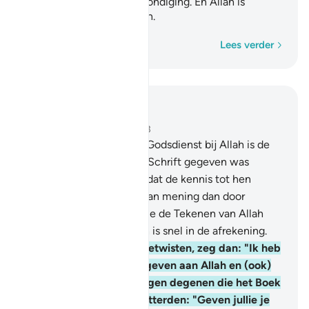
slechts de plicht tot verkondiging. En Allah is
Alziende over de dienaren.
Woord voor woord
Lees verder
Lees in context
Hoofdstuk 3, Pagina 52, Juz 3
19
.
Voorwaar, de (enige) Godsdienst bij Allah is de
Islam en degenen die de Schrift gegeven was
verschilden (hierover) nadat de kennis tot hen
gekomen was niet over van mening dan door
onderlinge jaloezie. En wie de Tekenen van Allah
loochent: voorwaar, Allah is snel in de afrekening.
20
.
En als zij met jou redetwisten, zeg dan: "Ik heb
mijn aangezicht overgegeven aan Allah en (ook)
wie mij volgt." En zeg tegen degenen die het Boek
gegeven is en de ongeletterden: "Geven jullie je