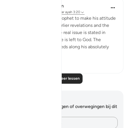
In the Shade of the Quran
31 weken geleden
·
Verwijzen naar
ayah 3:20
God then instructs the Prophet to make his attitude
towards the people of earlier revelations and the
idolaters well known. The real issue is stated in
absolute clarity. Their fate is left to God. The
Prophet, however, proceeds along his absolutely
clear path:...
Bekijk meer
0
0
Lees meer lessen
Notities en reflecties
Je hebt geen aantekeningen of overwegingen bij dit
vers.
Leg je gedachten vast…