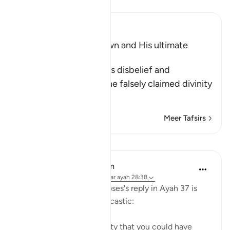
Lees Tafsir
Ibn Kathir (Abridged)
The Arrogance of Fir`awn and His ultimate
Destiny
Allah tells us of Fir`awn's disbelief and
wrongdoing, and how he falsely claimed divinity
for his evi
…
Lees meer
Meer Tafsirs
Lessen
In the Shade of the Quran
31 weken geleden
·
Verwijzen naar
ayah 28:38
Pharaoh's response to Moses's reply in Ayah 37 is
evasive, boastful, and sarcastic:
"Nobles! I know of no deity that you could have