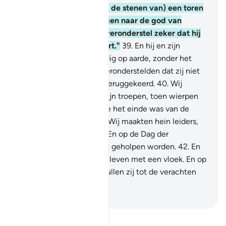
om) klei (te bakken voor de stenen van) een toren
voor mij, moge ik opstijgen naar de god van
Môesa. En voorwaar, ik veronderstel zeker dat hij
tot de leugenaars behoort."
39
.
En hij en zijn
troepen warm hoogmoedig op aarde, zonder het
recht te hebben, en zij veronderstelden dat zij niet
tot Ons zouden worden teruggekeerd.
40
.
Wij
grepen daarom hem en zijn troepen, toen wierpen
Wij hen in de zee. Zie hoe het einde was van de
onrechtvaardigen.
41
.
En Wij maakten hein leiders,
die oproepen tot de Hel. En op de Dag der
Opstanding zullen zij niet geholpen worden.
42
.
En
Wij vervolgden hen in dit leven met een vloek. En op
de Dag der Opstanding zullen zij tot de verachten
behoren.
-
Sofian S. Siregar