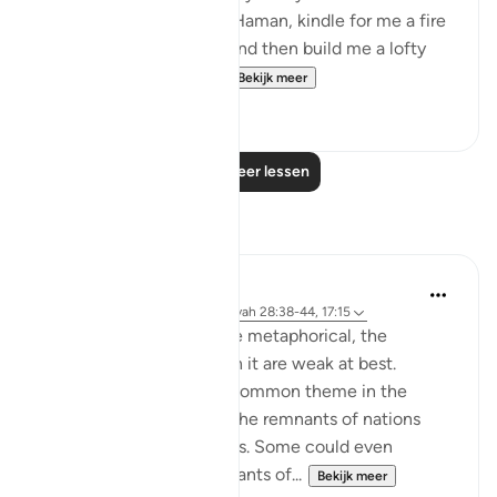
other than myself. Well, Haman, kindle for me a fire
[to bake bricks] of clay, and then build me a lofty
tower, so that I may h...
Bekijk meer
0
0
Lees meer lessen
Reflecties
Hana Alasry
6 jaar geleden
·
Verwijzen naar
ayah 28:38-44, 17:15
The order to build is more metaphorical, the
accounts associated with it are weak at best.
'See then their end' is a common theme in the
Quran for people to see the remnants of nations
who lived in heedlessness. Some could even
physically see their remnants of...
Bekijk meer