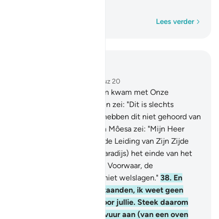
leugenaars behoort."
Woord voor woord
Lees verder
Lees in context
Hoofdstuk 28, Pagina 390, Juz 20
36
.
En toen Môesa tot hen kwam met Onze
duidelijke Tekenen, zeiden zei: "Dit is slechts
verzonnen tovenarij, wij hebben dit niet gehoord van
onze voorvaderen."
37
.
En Môesa zei: "Mijn Heer
weet het beste wie met de Leiding van Zijn Zijde
kwam en voor wie (het Paradijs) het einde van het
huis (van deze wereld) is. Voorwaar, de
onrechtvaardigen zullen niet welslagen."
38
.
En
Fir'aun zei: "O vooraanstaanden, ik weet geen
andere god dan ikzelf voor jullie. Steek daarom
voor mij, O Hâmân, een vuur aan (van een oven