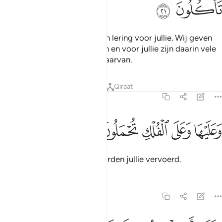
ﱷ
ﱸ
En voorwaar, in het vee is een lering voor jullie. Wij geven
jullie te drinken uit hun buiken en voor jullie zijn daarin vele
nuttige zaken en jullie eten daarvan.
Tafseers
Lessen
Reflecties
Qiraat
23:22
ﱹ
ﱺ
ﱻ
عليها وعلى الفلك تحملون ٢٢
ﱼ
ﱽ
َعَلَيْهَا وَعَلَى ٱلْفُلْكِ تُحْمَلُونَ ٢٢
Op hen en op de schepen worden jullie vervoerd.
Tafseers
Lessen
Reflecties
23:23
لقد ارسلنا نوحا الى قومه فقال يا قوم اعبدوا الله ما لكم من الاه غيره اف