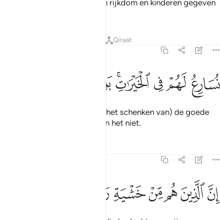
Denken zij dat omdat Wij hen rijkdom en kinderen gegeven
hebben.
Tafseers
Lessen
Reflecties
Qiraat
23:56
ﳀ
ﳁ
ﳂ
ﳃﳄ
سارع لهم في الخيرات بل لا يشعرون ٥٦
ﳅ
ﳆ
ﳇ
ﳈ
ُسَارِعُ لَهُمْ فِى ٱلْخَيْرَٰتِ ۚ بَل لَّا يَشْعُرُونَ ٥٦
Wij Om voor hen haasten in (het schenken van) de goede
zaken? Nee, maar zij beseffen het niet.
Tafseers
Lessen
Reflecties
23:57
ﳉ
ﳊ
ﳋ
ﳌ
ﳍ
ن الذين هم من خشية ربهم مشفقون ٥٧
ﳎ
ﳏ
ﳐ
ِنَّ ٱلَّذِينَ هُم مِّنْ خَشْيَةِ رَبِّهِم مُّشْفِقُونَ ٥٧