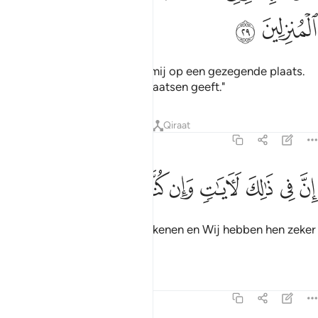
ﱘ
ﱙ
En zeg: "O mijn Heer, plaats mij op een gezegende plaats.
En U bent het die de beste plaatsen geeft."
Tafseers
Lessen
Reflecties
Qiraat
23:30
ﱚ
ﱛ
ﱜ
ﱝ
ﱞ
ن في ذالك لايات وان كنا لمبتلين ٣٠
ﱟ
ﱠ
ﱡ
ِنَّ فِى ذَٰلِكَ لَـَٔايَـٰتٍۢ وَإِن كُنَّا لَمُبْتَلِينَ ٣٠
Voorwar, daarin zijn zeker Tekenen en Wij hebben hen zeker
beproefd.
Tafseers
Lessen
Reflecties
23:31