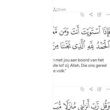
Tafseers
Lessen
Reflecties
Qiraat
23:28
ﱁ
ﱂ
ﱃ
ﱄ
ﱅ
ﱆ
ﱇ
ﱈ
اذا استويت انت ومن معك على الفلك فقل الحمد لله الذي نجانا من القوم
َإِذَا ٱسْتَوَيْتَ أَنتَ وَمَن مَّعَكَ عَلَى ٱلْفُلْكِ فَقُلِ ٱلْحَمْدُ لِلَّهِ ٱلَّذِى
ﱉ
ﱊ
ﱋ
ﱌ
ﱍ
ﱎ
ﱏ
ﱐ
Dus wanneer jij en de mensen met jou aan boord van het
schip zullen gaan, zeg dan: "Alle lof zij Allah, Die ons gered
heeft van het onrechtvaardige volk."
Tafseers
Lessen
Reflecties
23:29
ﱑ
ﱒ
ﱓ
ﱔ
ﱕ
قل رب انزلني منزلا مباركا وانت خير المنزلين ٢٩
ﱖ
ﱗ
َقُل رَّبِّ أَنزِلْنِى مُنزَلًۭا مُّبَارَكًۭا وَأَنتَ خَيْرُ ٱلْمُنزِلِينَ ٢٩