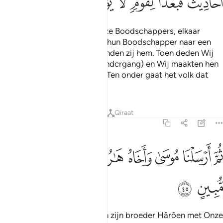
ﱙﱚ
ﱛ
ﱜ
ﱝ
ﱞ
ﱟ
Vervolgens stuurden Wij Onze Boodschappers, elkaar
opvolgend. Telkens wanneer hun Boodschapper naar een
gemeenschap kwam, loochenden zij hem. Toen deden Wij
hen elkaar opvolgen (in de ondcrgang) en Wij maakten hen
tot onderwerp van verhalen. Ten onder gaat het volk dat
niet gelooft!
Tafseers
Lessen
Reflecties
Qiraat
23:45
ﱠ
ﱡ
ﱢ
ﱣ
ﱤ
م ارسلنا موسى واخاه هارون باياتنا وسلطان مبين ٤٥
ﱥ
ﱦ
ُمَّ أَرْسَلْنَا مُوسَىٰ وَأَخَاهُ هَـٰرُونَ بِـَٔايَـٰتِنَا وَسُلْطَـٰنٍۢ مُّبِينٍ ٤٥
ﱧ
ﱨ
Daarna zonden Wij Môesa en zijn broeder Hârôen met Onze