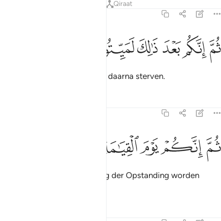
Tafseers
Lessen
Reflecties
Qiraat
23:15
ﲫ
ﲬ
ﲭ
م انكم بعد ذالك لميتون ١٥
ﲮ
ﲯ
ﲰ
ُمَّ إِنَّكُم بَعْدَ ذَٰلِكَ لَمَيِّتُونَ ١٥
Vervolgens zullen jullie zeker daarna sterven.
Tafseers
Lessen
Reflecties
23:16
ﲱ
ﲲ
ﲳ
م انكم يوم القيامة تبعثون ١٦
ﲴ
ﲵ
ﲶ
ُمَّ إِنَّكُمْ يَوْمَ ٱلْقِيَـٰمَةِ تُبْعَثُونَ ١٦
Daarna zullen jullie op de Dag der Opstanding worden
opgewekt.
Tafseers
Lessen
Reflecties