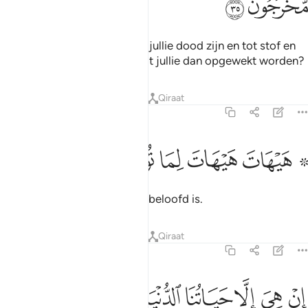
ﲣ
ﲤ
Belooft hij jullie dat wanneer jullie dood zijn en tot stof en
beenderen zijn geworden, dat jullie dan opgewekt worden?
Tafseers
Lessen
Reflecties
Qiraat
23:36
ﲥ ﲦ
ﲧ
۞ يهات هيهات لما توعدون ٣٦
ﲨ
ﲩ
ﲪ
۞ َيْهَاتَ هَيْهَاتَ لِمَا تُوعَدُونَ ٣٦
Ver, ver weg is wat aan jullie beloofd is.
Tafseers
Lessen
Reflecties
Qiraat
23:37
ﲫ
ﲬ
ﲭ
ﲮ
ﲯ
ﲰ
ن هي الا حياتنا الدنيا نموت ونحيا وما نحن بمبعوثين ٣٧
ﲱ
ﲲ
ِنْ هِىَ إِلَّا حَيَاتُنَا ٱلدُّنْيَا نَمُوتُ وَنَحْيَا وَمَا نَحْنُ بِمَبْعُوثِينَ ٣٧