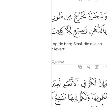
ﱞ
ﱟ
ﱠ
ﱡ
ﱢ
شجرة تخرج من طور سيناء تنبت بالدهن وصبغ للاكلين ٢٠
ﱣ
َشَجَرَةًۭ تَخْرُجُ مِن طُورِ سَيْنَآءَ تَنۢبُتُ بِٱلدُّهْنِ وَصِبْغٍۢ لِّلْـَٔاكِلِينَ ٢٠
ﱤ
ﱥ
ﱦ
ﱧ
En (van) een boom die groeit op de berg Sinaî. die olie en
een gerecht voor hen die eten levert.
Tafseers
Lessen
Reflecties
Qiraat
23:21
ﱨ
ﱩ
ﱪ
ﱫ
ﱬﱭ
ﱮ
ﱯ
ﱰ
ان لكم في الانعام لعبرة نسقيكم مما في بطونها ولكم فيها منافع كثيرة و
َإِنَّ لَكُمْ فِى ٱلْأَنْعَـٰمِ لَعِبْرَةًۭ ۖ نُّسْقِيكُم مِّمَّا فِى بُطُونِهَا وَلَكُمْ فِيهَا مَنَـٰفِ
ﱱ
ﱲ
ﱳ
ﱴ
ﱵ
ﱶ