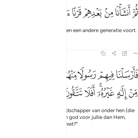
ﱢ
ﱣ
ﱤ
ﱥ
م انشانا من بعدهم قرنا اخرين ٣١
ﱦ
ﱧ
ﱨ
ُمَّ أَنشَأْنَا مِنۢ بَعْدِهِمْ قَرْنًا ءَاخَرِينَ ٣١
Vervolgens brengen Wij na hen een andere generatie voort.
Tafseers
Lessen
Reflecties
23:32
ﱩ
ﱪ
ﱫ
ﱬ
ﱭ
ﱮ
ﱯ
ﱰ
ﱱ
ارسلنا فيهم رسولا منهم ان اعبدوا الله ما لكم من الاه غيره افلا تتقون ٣٢
َأَرْسَلْنَا فِيهِمْ رَسُولًۭا مِّنْهُمْ أَنِ ٱعْبُدُوا۟ ٱللَّهَ مَا لَكُم مِّنْ إِلَـٰهٍ غَيْرُهُۥٓ ۖ أَفَلَا تَتَّقُون
ﱲ
ﱳ
ﱴﱵ
ﱶ
ﱷ
ﱸ
En Wij stuurden hun een Boodschapper van onder hen (die
zei:) "Aanbidt Allah. Er is geen god voor jullie dan Hem,
waarom vrezen jullie (Allah) niet?"