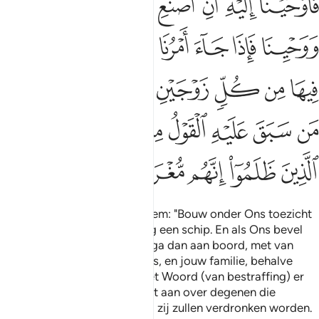
ﲼ
ﲽ
ﲾ
ﲿ
ﳀ
ﳁ
َأَوْحَيْنَآ إِلَيْهِ أَنِ ٱصْنَعِ ٱلْفُلْكَ بِأَعْيُنِنَا وَوَحْيِنَا فَإِذَا جَآءَ أَمْرُنَا وَفَارَ ٱ
ﳂ
ﳃ
ﳄ
ﳅ
ﳆ
ﳇ
ﳈ
ﳉ
ﳊ
ﳋ
ﳌ
ﳍ
ﳎ
ﳏ
ﳐ
ﳑ
ﳒ
ﳓ
ﳔﳕ
ﳖ
ﳗ
ﳘ
ﳙ
ﳚ
ﳛ
ﳜ
ﳝ
Toen openbaarden Wij aan hem: "Bouw onder Ons toezicht
en (volgens) Onze aanwijzing een schip. En als Ons bevel
komt en de oven overkookt, ga dan aan boord, met van
ieder (dier) twee, paarsgewijs, en jouw familie, behalve
degene van hen tegen wie het Woord (van bestraffing) er
eerder was. En spreek Mij niet aan over degenen die
onrecht pleegden. Voorwaar, zij zullen verdronken worden.