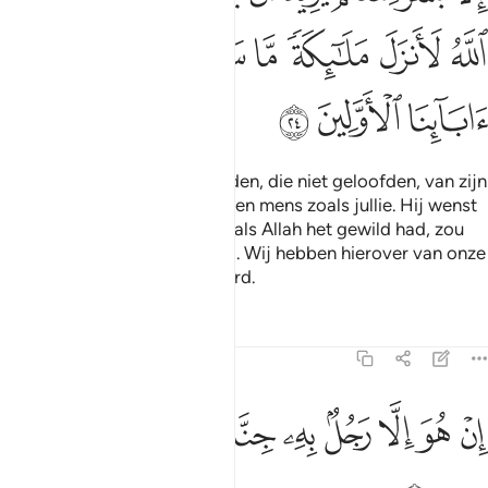
ﲡ
ﲢ
ﲣ
ﲤ
ﲥ
ﲦ
ﲧ
ﲨ
ﲩ
ﲪ
Toen zeiden de vooraanstanden, die niet geloofden, van zijn
volk: "Deze (man) is slechts een mens zoals jullie. Hij wenst
uit te blinken boven jullie. En als Allah het gewild had, zou
Hij Engelen hebben gestuurd. Wij hebben hierover van onze
voorouders nog nooit gehoord.
Tafseers
Lessen
Reflecties
23:25
ﲫ
ﲬ
ﲭ
ﲮ
ﲯ
ﲰ
ن هو الا رجل به جنة فتربصوا به حتى حين ٢٥
ﲱ
ﲲ
ﲳ
ِنْ هُوَ إِلَّا رَجُلٌۢ بِهِۦ جِنَّةٌۭ فَتَرَبَّصُوا۟ بِهِۦ حَتَّىٰ حِينٍۢ ٢٥