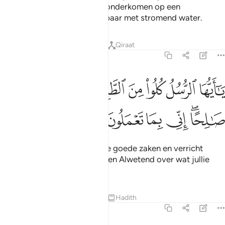
Teken en Wij gaven hun een onderkomen op een
hoogplegen plaats, bewoonbaar met stromend water.
Tafseers
Lessen
Reflecties
Qiraat
23:51
ﲑ
ﲒ
ﲓ
ﲔ
ﲕ
ﲖ
ا ايها الرسل كلوا من الطيبات واعملوا صالحا اني بما تعملون عليم ٥١
َـٰٓأَيُّهَا ٱلرُّسُلُ كُلُوا۟ مِنَ ٱلطَّيِّبَـٰتِ وَٱعْمَلُوا۟ صَـٰلِحًا ۖ إِنِّى بِمَا تَعْمَلُونَ 
ﲗﲘ
ﲙ
ﲚ
ﲛ
ﲜ
ﲝ
O Boodschappers, eet van de goede zaken en verricht
goede daden. Voorwaar, Ik ben Alwetend over wat jullie
doen.
Tafseers
Lessen
Reflecties
Hadith
23:52