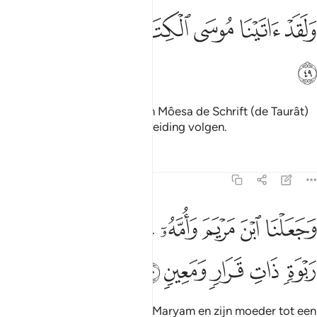
ﱾ
ﱿ
ﲀ
لقد اتينا موسى الكتاب لعلهم يهتدون ٤٩
ﲁ
ﲂ
ﲃ
َلَقَدْ ءَاتَيْنَا مُوسَى ٱلْكِتَـٰبَ لَعَلَّهُمْ يَهْتَدُونَ ٤٩
ﲄ
En voorzeker, wij hebben aan Môesa de Schrift (de Taurât)
gegeven. Hopelijk zullen zij Leiding volgen.
Tafseers
Lessen
Reflecties
23:50
ﲅ
ﲆ
ﲇ
ﲈ
ﲉ
ﲊ
جعلنا ابن مريم وامه اية واويناهما الى ربوة ذات قرار ومعين ٥٠
ﲋ
َجَعَلْنَا ٱبْنَ مَرْيَمَ وَأُمَّهُۥٓ ءَايَةًۭ وَءَاوَيْنَـٰهُمَآ إِلَىٰ رَبْوَةٍۢ ذَاتِ قَرَارٍۢ 
ﲌ
ﲍ
ﲎ
ﲏ
ﲐ
En Wij maakten de zoon van Maryam en zijn moeder tot een