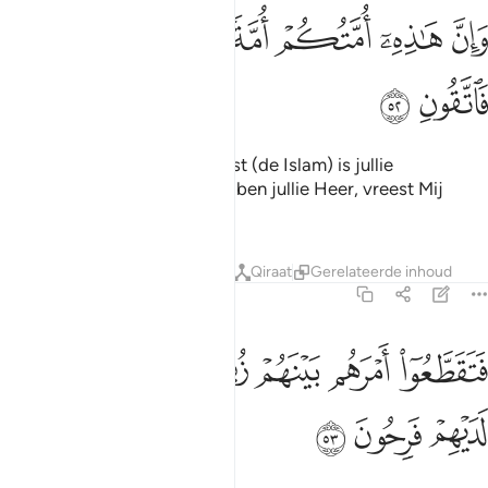
ﲞ
ﲟ
ﲠ
ﲡ
ان هاذه امتكم امة واحدة وانا ربكم فاتقون ٥٢
ﲢ
ﲣ
ﲤ
َإِنَّ هَـٰذِهِۦٓ أُمَّتُكُمْ أُمَّةًۭ وَٰحِدَةًۭ وَأَنَا۠ رَبُّكُمْ فَٱتَّقُونِ ٥٢
ﲥ
ﲦ
En voorwaar, deze godsdienst (de Islam) is jullie
godsdienst, de enigste. En Ik ben jullie Heer, vreest Mij
daarom.
Tafseers
Lessen
Reflecties
Qiraat
Gerelateerde inhoud
23:53
ﲧ
ﲨ
ﲩ
ﲪﲫ
ﲬ
تقطعوا امرهم بينهم زبرا كل حزب بما لديهم فرحون ٥٣
ﲭ
ﲮ
َتَقَطَّعُوٓا۟ أَمْرَهُم بَيْنَهُمْ زُبُرًۭا ۖ كُلُّ حِزْبٍۭ بِمَا لَدَيْهِمْ فَرِحُونَ ٥٣
ﲯ
ﲰ
ﲱ