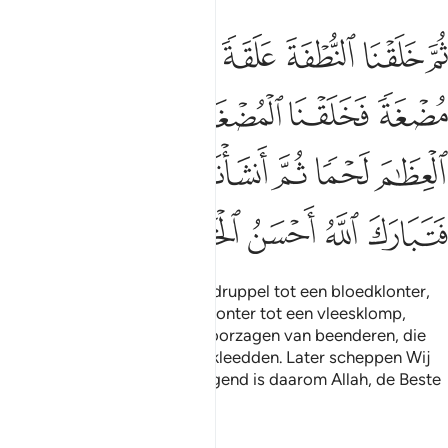
ﲔ
ﲕ
ﲖ
ﲗ
ﲘ
ﲙ
م خلقنا النطفة علقة فخلقنا العلقة مضغة فخلقنا المضغة عظاما فكسونا 
ُمَّ خَلَقْنَا ٱلنُّطْفَةَ عَلَقَةًۭ فَخَلَقْنَا ٱلْعَلَقَةَ مُضْغَةًۭ فَخَلَقْنَا ٱلْمُض
ﲚ
ﲛ
ﲜ
ﲝ
ﲞ
ﲟ
ﲠ
ﲡ
ﲢ
ﲣ
ﲤﲥ
ﲦ
ﲧ
ﲨ
ﲩ
ﲪ
Vervolgens schiepen Wij de druppel tot een bloedklonter,
toen vormden Wij de bloedklonter tot een vleesklomp,
waarna Wij de vleesklomp voorzagen van beenderen, die
Wij vervolgens met vlees bekleedden. Later scheppen Wij
een andere schepping. Gezegend is daarom Allah, de Beste
der Scheppers.