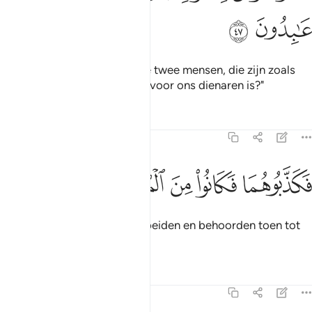
ﱷ
ﱸ
En zij zeiden: "Zouden wij die twee mensen, die zijn zoals
wij, geloven, terwijl hun volk voor ons dienaren is?"
Tafseers
Lessen
Reflecties
23:48
ﱹ
ﱺ
كذبوهما فكانوا من المهلكين ٤٨
ﱻ
ﱼ
ﱽ
َكَذَّبُوهُمَا فَكَانُوا۟ مِنَ ٱلْمُهْلَكِينَ ٤٨
Daarom loochenden zij hen beiden en behoorden toen tot
de vernietigden.
Tafseers
Lessen
Reflecties
23:49