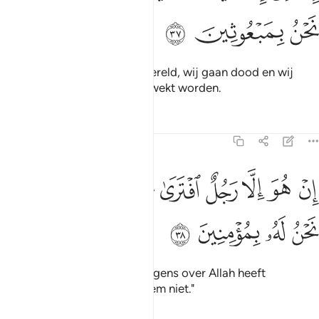
ﲳ
ﲴ
ﲵ
Ons leven is slechts op de wereld, wij gaan dood en wij
leven en wij zullen niet opgewekt worden.
Tafseers
Lessen
Reflecties
23:38
ﲶ
ﲷ
ﲸ
ﲹ
ﲺ
ﲻ
ﲼ
ن هو الا رجل افترى على الله كذبا وما نحن له بمومنين ٣٨
ﲽ
ﲾ
ِنْ هُوَ إِلَّا رَجُلٌ ٱفْتَرَىٰ عَلَى ٱللَّهِ كَذِبًۭا وَمَا نَحْنُ لَهُۥ بِمُؤْمِنِينَ ٣٨
ﲿ
ﳀ
ﳁ
ﳂ
Hij is slechts een man die leugens over Allah heeft
vèrzonnen. En Wij geloven hem niet."