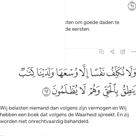
ﱓ
Zij zijn degenen die zich haasten om goede daden te
verrichten en zkj zijn daarbij de eersten.
Tafseers
Lessen
Reflecties
23:62
ﱔ
ﱕ
ﱖ
ﱗ
ﱘﱙ
ﱚ
ﱛ
لا نكلف نفسا الا وسعها ولدينا كتاب ينطق بالحق وهم لا يظلمون ٦٢
َلَا نُكَلِّفُ نَفْسًا إِلَّا وُسْعَهَا ۖ وَلَدَيْنَا كِتَـٰبٌۭ يَنطِقُ بِٱلْحَقِّ ۚ وَهُمْ لَا يُظْلَمُونَ ٦٢
ﱜ
ﱝ
ﱞ
ﱟ
ﱠ
ﱡ
Wij belasten niemand dan volgens zijn vermogen en Wij
hebben een boek dat volgens de Waarheid spreekt. En zij
worden niet onrechtvaardig behandeld.