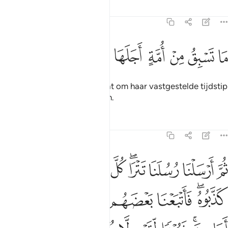
Tafseers
Lessen
Reflecties
23:43
ﱁ
ﱂ
ﱃ
ﱄ
ﱅ
ا تسبق من امة اجلها وما يستاخرون ٤٣
ﱆ
ﱇ
ﱈ
َا تَسْبِقُ مِنْ أُمَّةٍ أَجَلَهَا وَمَا يَسْتَـْٔخِرُونَ ٤٣
Geen gemeenschap is in staat om haar vastgestelde tijdstip
te vervroegen of uit te stellen.
Tafseers
Lessen
Reflecties
23:44
ﱉ
ﱊ
ﱋ
ﱌﱍ
ﱎ
ﱏ
ﱐ
ﱑ
ﱒ
م ارسلنا رسلنا تترى كل ما جاء امة رسولها كذبوه فاتبعنا بعضهم بعضا وج
ُمَّ أَرْسَلْنَا رُسُلَنَا تَتْرَا ۖ كُلَّ مَا جَآءَ أُمَّةًۭ رَّسُولُهَا كَذَّبُوهُ ۚ فَأَتْبَعْنَا بَعْ
ﱓﱔ
ﱕ
ﱖ
ﱗ
ﱘ