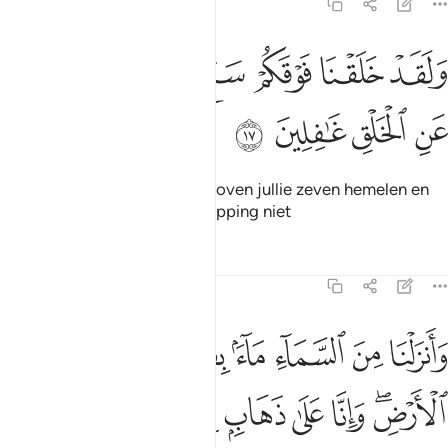
23:17
ﲷ
ﲸ
ﲹ
ﲺ
ﲻ
لقد خلقنا فوقكم سبع طرايق وما كنا عن الخلق غافلين ١٧
ﲼ
ﲽ
َلَقَدْ خَلَقْنَا فَوْقَكُمْ سَبْعَ طَرَآئِقَ وَمَا كُنَّا عَنِ ٱلْخَلْقِ غَـٰفِلِينَ ١٧
ﲾ
ﲿ
ﳀ
ﳁ
En voorzeker, Wij schiepen boven jullie zeven hemelen en
Wij veronachtzamen de schepping niet
Tafseers
Lessen
Reflecties
23:18
ﱁ
ﱂ
ﱃ
ﱄ
ﱅ
ﱆ
ﱇ
انزلنا من السماء ماء بقدر فاسكناه في الارض وانا على ذهاب به لقادرون
َأَنزَلْنَا مِنَ ٱلسَّمَآءِ مَآءًۢ بِقَدَرٍۢ فَأَسْكَنَّـٰهُ فِى ٱلْأَرْضِ ۖ وَإِنَّا عَلَىٰ ذَهَابٍۭ بِهِۦ لَقَـٰدِر
ﱈﱉ
ﱊ
ﱋ
ﱌ
ﱍ
ﱎ
ﱏ