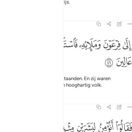
Tekenen en een duidelijk Bewijs.
Tafseers
Lessen
Reflecties
23:46
ﱩ
ﱪ
ﱫ
ﱬ
لى فرعون ومليه فاستكبروا وكانوا قوما عالين ٤٦
ﱭ
ﱮ
ِلَىٰ فِرْعَوْنَ وَمَلَإِي۟هِۦ فَٱسْتَكْبَرُوا۟ وَكَانُوا۟ قَوْمًا عَالِينَ ٤٦
ﱯ
ﱰ
Naar Fir`aun en zijn vooraanstaanden. En zij waren
hoogmoedig en zij waren een hooghartig volk.
Tafseers
Lessen
Reflecties
23:47
ﱱ
ﱲ
ﱳ
ﱴ
قالوا انومن لبشرين مثلنا وقومهما لنا عابدون ٤٧
ﱵ
ﱶ
َقَالُوٓا۟ أَنُؤْمِنُ لِبَشَرَيْنِ مِثْلِنَا وَقَوْمُهُمَا لَنَا عَـٰبِدُونَ ٤٧