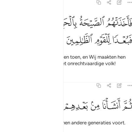
23:41
ﳏ
ﳐ
ﳑ
ﳒ
اخذتهم الصيحة بالحق فجعلناهم غثاء فبعدا للقوم الظالمين ٤١
ﳓﳔ
َأَخَذَتْهُمُ ٱلصَّيْحَةُ بِٱلْحَقِّ فَجَعَلْنَـٰهُمْ غُثَآءًۭ ۚ فَبُعْدًۭا لِّلْقَ
ﳕ
ﳖ
ﳗ
ﳘ
Terecht trof de bliksemslag hen toen, en Wij maakten hen
als schuim. Ten onder gaat het onrechtvaardige volk!
Tafseers
Lessen
Reflecties
23:42
ﳙ
ﳚ
ﳛ
م انشانا من بعدهم قرونا اخرين ٤٢
ﳜ
ﳝ
ﳞ
ﳟ
ُمَّ أَنشَأْنَا مِنۢ بَعْدِهِمْ قُرُونًا ءَاخَرِينَ ٤٢
Vervolgens brachten Wij na hen andere generaties voort.