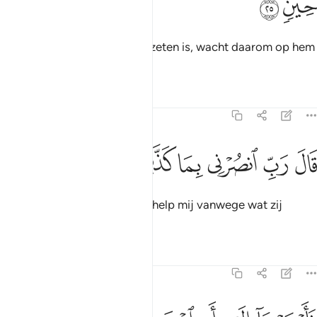
ﲴ
ﲵ
Hij is slechts een man die bezeten is, wacht daarom op hem
tot een bepaald moment."
Tafseers
Lessen
Reflecties
23:26
ﲶ
ﲷ
ﲸ
ال رب انصرني بما كذبون ٢٦
ﲹ
ﲺ
ﲻ
َالَ رَبِّ ٱنصُرْنِى بِمَا كَذَّبُونِ ٢٦
Hij (Nôeh) zei: "O mijn Heer, help mij vanwege wat zij
loochenen."
Tafseers
Lessen
Reflecties
23:27
اوحينا اليه ان اصنع الفلك باعيننا ووحينا فاذا جاء امرنا وفار التنور 