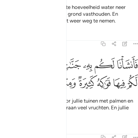
En Wij stuurden een afgepaste hoeveelheid water neer
waarna Wij het blijvend in de grond vasthouden. En
voorwaar, Wij zijn in staat het weer weg te nemen.
Tafseers
Lessen
Reflecties
23:19
ﱐ
ﱑ
ﱒ
ﱓ
ﱔ
ﱕ
ﱖ
انشانا لكم به جنات من نخيل واعناب لكم فيها فواكه كثيرة ومنها تاكلون 
َأَنشَأْنَا لَكُم بِهِۦ جَنَّـٰتٍۢ مِّن نَّخِيلٍۢ وَأَعْنَـٰبٍۢ لَّكُمْ فِيهَا فَوَٰكِهُ كَثِيرَةٌۭ وَم
ﱗ
ﱘ
ﱙ
ﱚ
ﱛ
ﱜ
ﱝ
Toen legden Wij daarmee voor jullie tuinen met palmen en
druivenstruiken aan, met daaraan veel vruchten. En jullie
eten daarvan.
Tafseers
Lessen
Reflecties
23:20