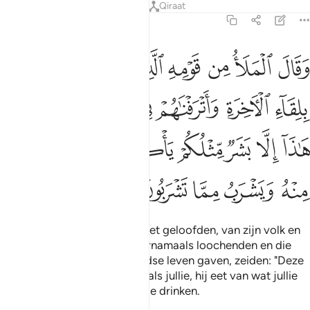
Tafseers
Lessen
Reflecties
Qiraat
23:33
ﱹ
ﱺ
ﱻ
ﱼ
ﱽ
ﱾ
ﱿ
قال الملا من قومه الذين كفروا وكذبوا بلقاء الاخرة واترفناهم في الحيا
َقَالَ ٱلْمَلَأُ مِن قَوْمِهِ ٱلَّذِينَ كَفَرُوا۟ وَكَذَّبُوا۟ بِلِقَآءِ ٱلْـَٔاخِرَةِ وَأَتْرَفْنَـٰهُمْ ف
ﲀ
ﲁ
ﲂ
ﲃ
ﲄ
ﲅ
ﲆ
ﲇ
ﲈ
ﲉ
ﲊ
ﲋ
ﲌ
ﲍ
ﲎ
ﲏ
ﲐ
ﲑ
ﲒ
En de vooraanstanden, die niet geloofden, van zijn volk en
die de ontmoeting in het Hiernamaals loochenden en die
Wij de weelde van het wereldse leven gaven, zeiden: "Deze
(man) is slechts een mens zoals jullie, hij eet van wat jullie
eten en hij drinkt van wat jullie drinken.