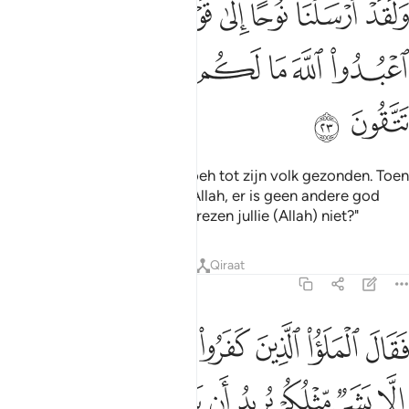
ﱾ
ﱿ
ﲀ
ﲁ
ﲂ
ﲃ
ﲄ
َلَقَدْ أَرْسَلْنَا نُوحًا إِلَىٰ قَوْمِهِۦ فَقَالَ يَـٰقَوْمِ ٱعْبُدُوا۟ ٱللَّهَ مَا لَكُم مِّنْ إِلَـٰهٍ غَيْرُهُۥٓ ۖ
ﲅ
ﲆ
ﲇ
ﲈ
ﲉ
ﲊ
ﲋﲌ
ﲍ
ﲎ
ﲏ
En voorzeker, Wij hebben Nôeh tot zijn volk gezonden. Toen
zei hij: "O mijn volk, aanbidt Allah, er is geen andere god
voor jullie dan Hij. Waarom vrezen jullie (Allah) niet?"
Tafseers
Lessen
Reflecties
Qiraat
23:24
ﲐ
ﲑ
ﲒ
ﲓ
ﲔ
ﲕ
ﲖ
ﲗ
قال الملا الذين كفروا من قومه ما هاذا الا بشر مثلكم يريد ان يتفضل عليك
َقَالَ ٱلْمَلَؤُا۟ ٱلَّذِينَ كَفَرُوا۟ مِن قَوْمِهِۦ مَا هَـٰذَآ إِلَّا بَشَرٌۭ مِّ
ﲘ
ﲙ
ﲚ
ﲛ
ﲜ
ﲝ
ﲞ
ﲟ
ﲠ