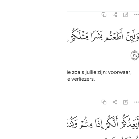
Tafseers
Lessen
Reflecties
23:34
ﲓ
ﲔ
ﲕ
ﲖ
ﲗ
لين اطعتم بشرا مثلكم انكم اذا لخاسرون ٣٤
ﲘ
ﲙ
َلَئِنْ أَطَعْتُم بَشَرًۭا مِّثْلَكُمْ إِنَّكُمْ إِذًۭا لَّخَـٰسِرُونَ ٣٤
ﲚ
En als jullie rnensen volgen die zoals jullie zijn: voorwaar,
dan behoren jullie zeker tot de verliezers.
Tafseers
Lessen
Reflecties
23:35
ﲛ
ﲜ
ﲝ
ﲞ
ﲟ
ﲠ
يعدكم انكم اذا متم وكنتم ترابا وعظاما انكم مخرجون ٣٥
ﲡ
ﲢ
َيَعِدُكُمْ أَنَّكُمْ إِذَا مِتُّمْ وَكُنتُمْ تُرَابًۭا وَعِظَـٰمًا أَنَّكُم مُّخْرَجُونَ ٣٥