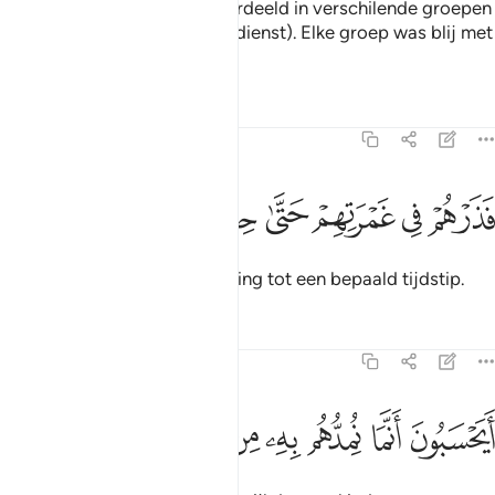
Toen raakten zij onderling verdeeld in verschilende groepen
over hun zaak (van hun godsdienst). Elke groep was blij met
wat zij hadden.
Tafseers
Lessen
Reflecties
23:54
ﲲ
ﲳ
ﲴ
ذرهم في غمرتهم حتى حين ٥٤
ﲵ
ﲶ
ﲷ
َذَرْهُمْ فِى غَمْرَتِهِمْ حَتَّىٰ حِينٍ ٥٤
Laat ben daarom in hun dwaling tot een bepaald tijdstip.
Tafseers
Lessen
Reflecties
23:55
ﲸ
ﲹ
ﲺ
ﲻ
يحسبون انما نمدهم به من مال وبنين ٥٥
ﲼ
ﲽ
ﲾ
ﲿ
َيَحْسَبُونَ أَنَّمَا نُمِدُّهُم بِهِۦ مِن مَّالٍۢ وَبَنِينَ ٥٥