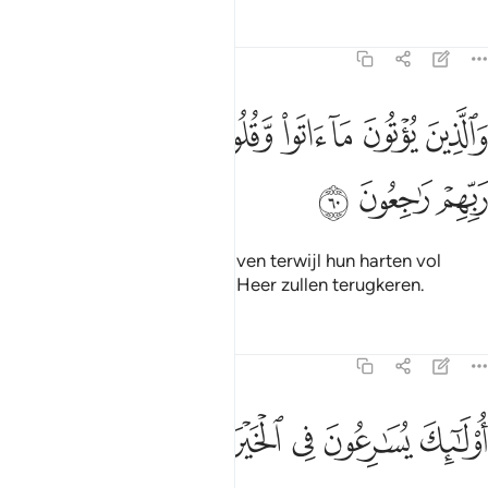
Tafseers
Lessen
Reflecties
23:60
ﱁ
ﱂ
ﱃ
ﱄ
ﱅ
ﱆ
الذين يوتون ما اتوا وقلوبهم وجلة انهم الى ربهم راجعون ٦٠
ﱇ
ﱈ
َٱلَّذِينَ يُؤْتُونَ مَآ ءَاتَوا۟ وَّقُلُوبُهُمْ وَجِلَةٌ أَنَّهُمْ إِلَىٰ رَبِّهِمْ رَٰجِعُونَ ٦٠
ﱉ
ﱊ
ﱋ
En degenen die hun giften gaven terwijl hun harten vol
ontzag zijn omdat zij tot hun Heer zullen terugkeren.
Tafseers
Lessen
Reflecties
23:61
ﱌ
ﱍ
ﱎ
ﱏ
ولايك يسارعون في الخيرات وهم لها سابقون ٦١
ﱐ
ﱑ
ﱒ
ُو۟لَـٰٓئِكَ يُسَـٰرِعُونَ فِى ٱلْخَيْرَٰتِ وَهُمْ لَهَا سَـٰبِقُونَ ٦١