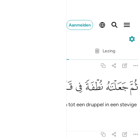
Aanmelden
23. Al-Mu'minun
Vers voor vers
Lezing
Vertaling
: Sofian S. Siregar
23:13
ﲍ
ﲎ
ﲏ
م جعلناه نطفة في قرار مكين ١٣
ﲐ
ﲑ
ﲒ
ﲓ
ُمَّ جَعَلْنَـٰهُ نُطْفَةًۭ فِى قَرَارٍۢ مَّكِينٍۢ ١٣
Vervolgens maakten Wij hem tot een druppel in een stevige
bewaarplaats.
Tafseers
Lessen
Reflecties
23:14