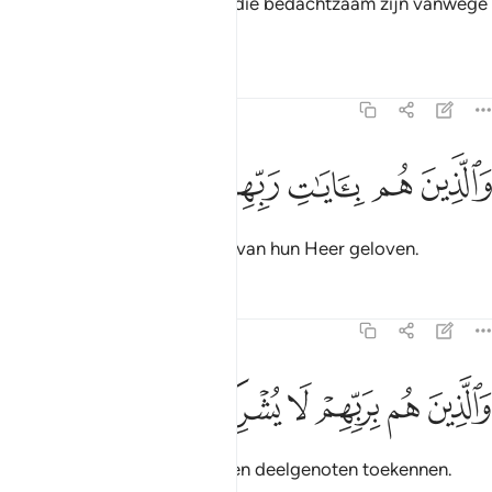
Voorwaar, degenen van hen die bedachtzaam zijn vanwege
hun ontzag voor Allah.
Tafseers
Lessen
Reflecties
23:58
ﳑ
ﳒ
ﳓ
الذين هم بايات ربهم يومنون ٥٨
ﳔ
ﳕ
ﳖ
َٱلَّذِينَ هُم بِـَٔايَـٰتِ رَبِّهِمْ يُؤْمِنُونَ ٥٨
En degenen die in de Verzen van hun Heer geloven.
Tafseers
Lessen
Reflecties
23:59
ﳗ
ﳘ
ﳙ
الذين هم بربهم لا يشركون ٥٩
ﳚ
ﳛ
ﳜ
َٱلَّذِينَ هُم بِرَبِّهِمْ لَا يُشْرِكُونَ ٥٩
En degenen die hun Heer geen deelgenoten toekennen.