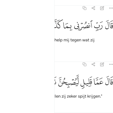
Tafseers
Lessen
Reflecties
23:39
ﳃ
ﳄ
ﳅ
ال رب انصرني بما كذبون ٣٩
ﳆ
ﳇ
ﳈ
َالَ رَبِّ ٱنصُرْنِى بِمَا كَذَّبُونِ ٣٩
Hij (Hôcd) zei: "O mijn Heer, help mij tegen wat zij
loochenen."
Tafseers
Lessen
Reflecties
23:40
ﳉ
ﳊ
ﳋ
ال عما قليل ليصبحن نادمين ٤٠
ﳌ
ﳍ
ﳎ
َالَ عَمَّا قَلِيلٍۢ لَّيُصْبِحُنَّ نَـٰدِمِينَ ٤٠
Hij (Allah) zei: "Binnenkort zullen zij zeker spijt krijgen."
Tafseers
Lessen
Reflecties