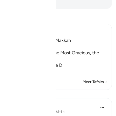
-
Sofian S. Siregar
Lees Tafsir
Ibn Kathir (Abridged)
Which was revealed in Makkah
بِسْمِ اللَّهِ الرَّحْمَـنِ الرَّحِيمِ
In the Name of Allah, the Most Gracious, the
Most Merciful.
A Request to hasten the D
…
Lees meer
Meer Tafsirs
Reflecties
Dr Maryam Fayyaz
vorig jaar
·
Verwijzen naar
ayah 70:1-4