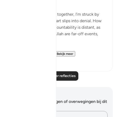
Bismillah,
When I read these verses together, I’m struck by
how easily the human heart slips into denial. How
often I live as though accountability is distant, as
though the warnings of Allah are far-off events,
irrelevant to my present.
Someone questioned,...
Bekijk meer
21
8
Lees meer reflecties
Notities en reflecties
Je hebt geen aantekeningen of overwegingen bij dit
vers.
Leg je gedachten vast…