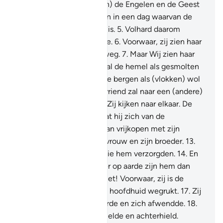
trappen.
4
.
(Waarvandaan) de Engelen en de Geest
(Djibrîl) tot Hem opstijgen in een dag waarvan de
maat vijftigduizend jaren is.
5
.
Volhard daarom
geduldig op gepaste wijze.
6
.
Voorwaar, zij zien haar
(de bestraffing) van ver weg.
7
.
Maar Wij zien haar
van nabij.
8
.
Op die Dag zal de hemel als gesmolten
metaal zijn.
9
.
En zullen de bergen als (vlokken) wol
zijn.
10
.
En geen trouwe vriend zal naar een (andere)
trouwe vriend vragen.
11
.
Zij kijken naar elkaar. De
misdadiger zal wensen dat hij zich van de
bestraffing van die Dag kan vrijkopen met zijn
kinderen.
12
.
En met zijn vrouw en zijn broeder.
13
.
En zijn bloedverwanten die hem verzorgden.
14
.
En
(hij wenst dat) allen die er op aarde zijn hem dan
redden.
15
.
Nee, beslist niet! Voorwaar, zij is de
Lazhâ (de Hel).
16
.
Die de hoofdhuid wegrukt.
17
.
Zij
roept wie zijn rug toekeerde en zich afwendde.
18
.
Die (rijkdommen) verzamelde en achterhield.