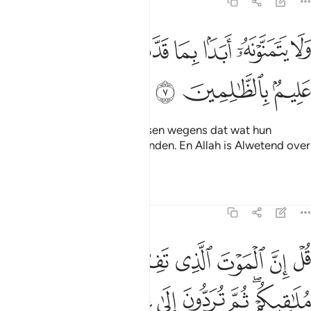
62:7
ﲦ
ﲧ
ﲨ
ﲩ
ﲪ
لا يتمنونه ابدا بما قدمت ايديهم والله عليم بالظالمين ٧
ﲫﲬ
ﲭ
َلَا يَتَمَنَّوْنَهُۥٓ أَبَدًۢا بِمَا قَدَّمَتْ أَيْدِيهِمْ ۚ وَٱللَّهُ عَلِيمٌۢ بِٱلظَّـٰلِمِينَ ٧
ﲮ
ﲯ
ﲰ
Maar zij zullen die nooit wensen wegens dat wat hun
handen vooruit hebben gezonden. En Allah is Alwetend over
de onrechtplegers.
Tafseers
Lessen
Reflecties
62:8
ﲱ
ﲲ
ﲳ
ﲴ
ﲵ
ﲶ
ﲷ
ل ان الموت الذي تفرون منه فانه ملاقيكم ثم تردون الى عالم الغيب وال
ُلْ إِنَّ ٱلْمَوْتَ ٱلَّذِى تَفِرُّونَ مِنْهُ فَإِنَّهُۥ مُلَـٰقِيكُمْ ۖ ثُمَّ تُرَدُّونَ إِلَىٰ عَـٰلِمِ ٱلْغَي
ﲸﲹ
ﲺ
ﲻ
ﲼ
ﲽ
ﲾ