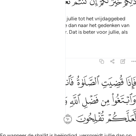
ﱑ
ﱒ
ﱓ
ﱔ
ﱕ
ﱖ
ﱗ
O jullie die geloven, wanneer jullie tot het vrijdaggebed
worden geroepen, haast jullie dan naar het gedenken van
Allah en laat de handel achter. Dat is beter voor jullie, als
jullie het wisten!
Tafseers
Lessen
Reflecties
62:10
ﱘ
ﱙ
ﱚ
ﱛ
ﱜ
ﱝ
اذا قضيت الصلاة فانتشروا في الارض وابتغوا من فضل الله واذكروا الله 
َإِذَا قُضِيَتِ ٱلصَّلَوٰةُ فَٱنتَشِرُوا۟ فِى ٱلْأَرْضِ وَٱبْتَغُوا۟ مِن فَضْلِ ٱللَّهِ وَٱذْ
ﱞ
ﱟ
ﱠ
ﱡ
ﱢ
ﱣ
ﱤ
ﱥ
ﱦ
ﱧ
En wanneer de shalât is beëindigd, verspreidt jullie dan op