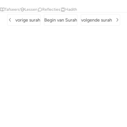
Tafseers
Lessen
Reflecties
Hadith
vorige surah
Begin van Surah
volgende surah