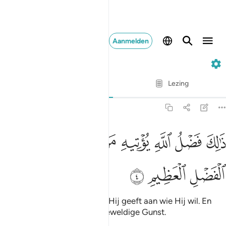
Aanmelden
62. Al-Jumu'ah
Vers voor vers
Lezing
Vertaling
: Sofian S. Siregar
62:4
ﱮ
ﱯ
ﱰ
ﱱ
ﱲ
ﱳﱴ
الك فضل الله يوتيه من يشاء والله ذو الفضل العظيم ٤
ﱵ
ﱶ
َٰلِكَ فَضْلُ ٱللَّهِ يُؤْتِيهِ مَن يَشَآءُ ۚ وَٱللَّهُ ذُو ٱلْفَضْلِ ٱلْعَظِيمِ ٤
ﱷ
ﱸ
ﱹ
Dat is de gunst van Allah die Hij geeft aan wie Hij wil. En
Allah is de Bezitter van de Geweldige Gunst.