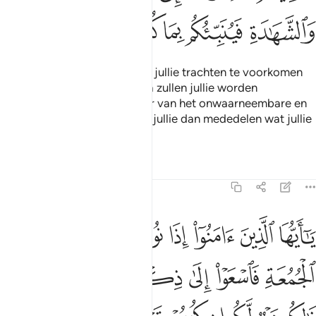
ﲿ
ﳀ
ﳁ
ﳂ
ﳃ
ﳄ
Zeg: "Voorwaar, de dood die jullie trachten te voorkomen
zal jullie zeker vinden, daarna zullen jullie worden
teruggevoerd naar de Kenner van het onwaarneembare en
het waarneembare en Hij zal jullie dan mededelen wat jullie
plachten te doen."
Tafseers
Lessen
Reflecties
62:9
ﱁ
ﱂ
ﱃ
ﱄ
ﱅ
ﱆ
ﱇ
ﱈ
ا ايها الذين امنوا اذا نودي للصلاة من يوم الجمعة فاسعوا الى ذكر الله و
َـٰٓأَيُّهَا ٱلَّذِينَ ءَامَنُوٓا۟ إِذَا نُودِىَ لِلصَّلَوٰةِ مِن يَوْمِ ٱلْجُمُعَةِ فَٱسْعَوْا۟ إِلَىٰ 
ﱉ
ﱊ
ﱋ
ﱌ
ﱍ
ﱎ
ﱏﱐ