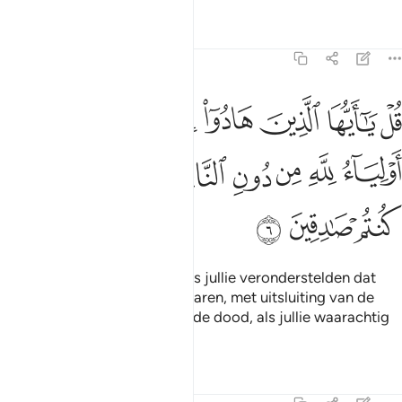
Tafseers
Lessen
Reflecties
62:6
ﲔ
ﲕ
ﲖ
ﲗ
ﲘ
ﲙ
ﲚ
ل يا ايها الذين هادوا ان زعمتم انكم اولياء لله من دون الناس فتمنوا ا
ُلْ يَـٰٓأَيُّهَا ٱلَّذِينَ هَادُوٓا۟ إِن زَعَمْتُمْ أَنَّكُمْ أَوْلِيَآءُ لِلَّهِ مِن دُونِ ٱلنَّاسِ فَتَ
ﲛ
ﲜ
ﲝ
ﲞ
ﲟ
ﲠ
ﲡ
ﲢ
ﲣ
ﲤ
ﲥ
Zeg: "O jullie die Jood zijn, als jullie veronderstelden dat
jullie de vrienden van Allah waren, met uitsluiting van de
(andere) mensen: wenst dan de dood, als jullie waarachtig
zijn!"
Tafseers
Lessen
Reflecties