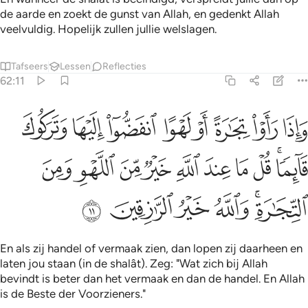
de aarde en zoekt de gunst van Allah, en gedenkt Allah
veelvuldig. Hopelijk zullen jullie welslagen.
Tafseers
Lessen
Reflecties
62:11
ﱨ
ﱩ
ﱪ
ﱫ
ﱬ
ﱭ
ﱮ
ﱯ
اذا راوا تجارة او لهوا انفضوا اليها وتركوك قايما قل ما عند الله خير من ا
َإِذَا رَأَوْا۟ تِجَـٰرَةً أَوْ لَهْوًا ٱنفَضُّوٓا۟ إِلَيْهَا وَتَرَكُوكَ قَآئِمًۭا ۚ قُل
ﱰﱱ
ﱲ
ﱳ
ﱴ
ﱵ
ﱶ
ﱷ
ﱸ
ﱹ
ﱺﱻ
ﱼ
ﱽ
ﱾ
ﱿ
En als zij handel of vermaak zien, dan lopen zij daarheen en
laten jou staan (in de shalât). Zeg: "Wat zich bij Allah
bevindt is beter dan het vermaak en dan de handel. En Allah
is de Beste der Voorzieners."