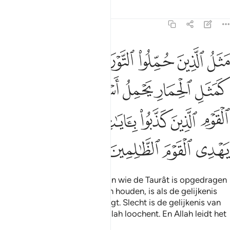
Tafseers
Lessen
Reflecties
62:5
ﱺ
ﱻ
ﱼ
ﱽ
ﱾ
ﱿ
ﲀ
ثل الذين حملوا التوراة ثم لم يحملوها كمثل الحمار يحمل اسفارا بيس مثل 
َثَلُ ٱلَّذِينَ حُمِّلُوا۟ ٱلتَّوْرَىٰةَ ثُمَّ لَمْ يَحْمِلُوهَا كَمَثَلِ ٱلْحِمَارِ يَح
ﲁ
ﲂ
ﲃ
ﲄﲅ
ﲆ
ﲇ
ﲈ
ﲉ
ﲊ
ﲋ
ﲌﲍ
ﲎ
ﲏ
ﲐ
ﲑ
ﲒ
ﲓ
De gelijkenis van degenen aan wie de Taurât is opgedragen
en zich er vervolgens niet aan houden, is als de gelijkenis
van een ezel die boeken draagt. Slecht is de gelijkenis van
het volk dat de Verzen van Allah loochent. En Allah leidt het
onrechtplegende volk niet.