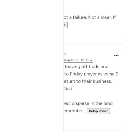
😶🥺 of Ramadan?)
You’re not a lost cause. Not a failure. Not a loser. If
you remembe...
Bekijk meer
21
1
In the Shade of the Quran
31 weken geleden
·
Verwijzen naar
ayah 62:10-11
When they have done so, leaving off trade and
business and heading off to Friday prayer as verse 9
specifies, they can then return to their business,
continuing to remember God:
"When the prayer is finished, disperse in the land
and seek God's bounty. Remembe...
Bekijk meer
1
0