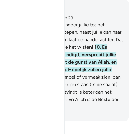
Lees in context
Hoofdstuk 62, Pagina 554, Juz 28
9
.
O jullie die geloven, wanneer jullie tot het
vrijdaggebed worden geroepen, haast jullie dan naar
het gedenken van Allah en laat de handel achter. Dat
is beter voor jullie, als jullie het wisten!
10
.
En
wanneer de shalât is beëindigd, verspreidt jullie
dan op de aarde en zoekt de gunst van Allah, en
gedenkt Allah veelvuldig. Hopelijk zullen jullie
welslagen.
11
.
En als zij handel of vermaak zien, dan
lopen zij daarheen en laten jou staan (in de shalât).
Zeg: "Wat zich bij Allah bevindt is beter dan het
vermaak en dan de handel. En Allah is de Beste der
Voorzieners."
-
Sofian S. Siregar
Lees Tafsir