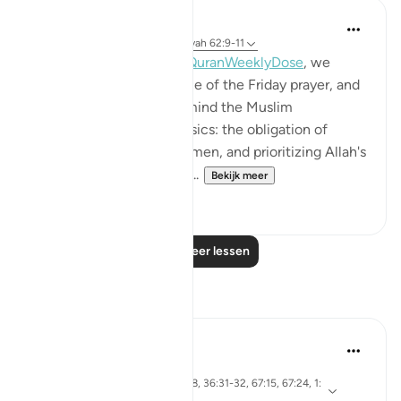
Mohannad Hakeem
4 jaar geleden
·
Verwijzen naar
ayah 62:9-11
This week's session of
#QuranWeeklyDose
, we
discussed the significance of the Friday prayer, and
why it is important to remind the Muslim
community about the basics: the obligation of
attending the Jumaa for men, and prioritizing Allah's
commands over every ot...
Bekijk meer
12
0
Lees meer lessen
Reflecties
Sirotum Daud
21 weken geleden
·
Verwijzen
ayah 62:9-10, 18:28, 36:31-32, 67:15, 67:24, 1:
naar
5-7