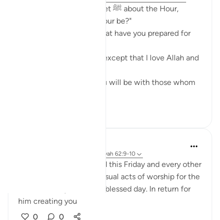
{ A man asked the Prophet ﷺ about the Hour,
saying, "When will the Hour be?"
The Prophet ﷺ said, "What have you prepared for
it?"
The man said, "Nothing, except that I love Allah and
His Apostle."
The Prophet ﷺ said, "You will be with those whom
you love." ...
Bekijk meer
8
3
Luqman
5 jaar geleden
·
Verwijzen naar
ayah 62:9-10
Just a Reminder to spend this Friday and every other
Friday doing more than usual acts of worship for the
sake of Allah just on this blessed day. In return for
him creating you
0
0