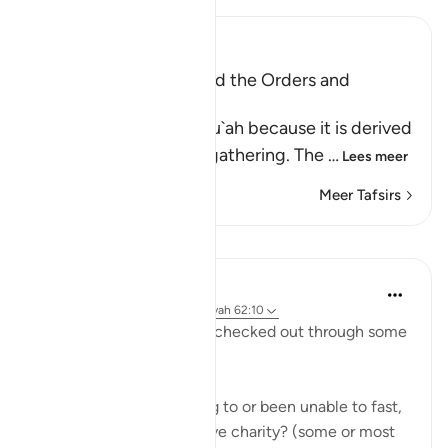
Ibn Kathir (Abridged)
Al-Jumu`ah (Friday), and the Orders and
Etiquette for Friday
Friday is called Al-Jumu`ah because it is derived
from Al-Jam`, literally, gathering. The
…
Lees meer
Meer Tafsirs
Lessen
Taimiyyah Zubair
4 jaar geleden
·
Verwijzen naar
ayah 62:10
Have you been mentally checked out through some
or most of Ramadan?
Have you been struggling to or been unable to fast,
or pray in the night, or give charity? (some or most