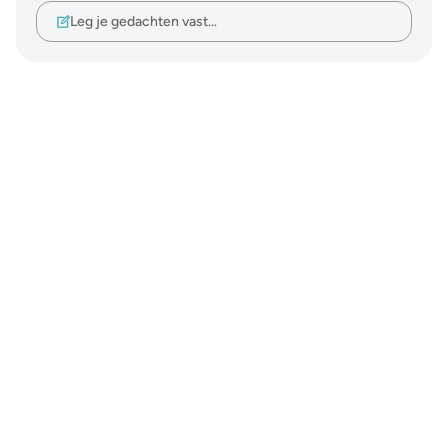
Leg je gedachten vast…
Notes
placeholders
close