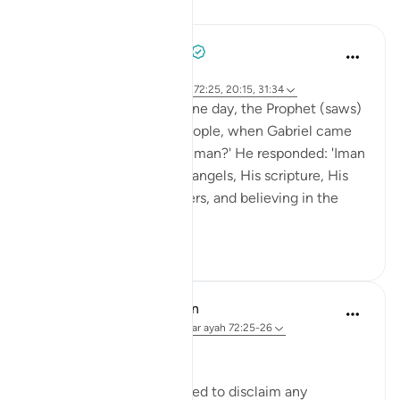
Lessen
Prophetic Commentary
8 jaar geleden
·
Verwijzen naar
ayah 27:71, 79:42, 72:25, 20:15, 31:34
Abu Hurayrah narrates: One day, the Prophet (saws)
was sitting out for the people, when Gabriel came
to him and said: 'What is Iman?' He responded: 'Iman
is to believe in Allah, His angels, His scripture, His
encounter, His messengers, and believing in the
res...
Bekijk meer
2
0
In the Shade of the Quran
31 weken geleden
·
Verwijzen naar
ayah 72:25-26
Limited Knowledge
The Prophet is commanded to disclaim any