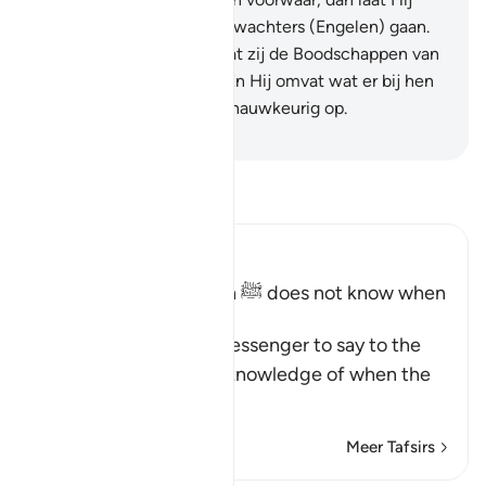
vóór hem en achter hem wachters (Engelen) gaan.
28
.
Om te doen weten dat zij de Boodschappen van
hun Heer overbrachten. En Hij omvat wat er bij hen
is en Hij somt alle zaken nauwkeurig op.
-
Sofian S. Siregar
Lees Tafsir
Ibn Kathir (Abridged)
The Messenger of Allah ﷺ does not know when
the Hour will be
Allah commands His Messenger to say to the
people that he has no knowledge of when the
Hou
…
Lees meer
Meer Tafsirs