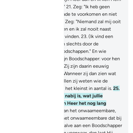
in niets deelgenoten toe."
21
.
Zeg: "Ik heb geen
macht om voor jullie schade te voorkomen en niet
om Leiding te geven."
22
.
Zeg: "Niemand zal mij ooit
tegen Allah kunnen redden en ik zal nooit naast
Hem een toevluchtsoord vinden.
23
.
(Ik vind een
toevluchtsoord) van Allah slechts door de
verkondiging van Zijn Boodschappen." En wie
opstaat tegen Allah en Zijn Boodschapper: voor hen
is er het vuur van de Hel. Zij zijn daarin eeuwig
levenden, voor altijd.
24
.
Wanneer zij dan zien wat
hun is aangezegd, dan zullen zij weten wie de
zwakste helpers heeft en het kleinst in aantal is.
25
.
Zeg: "Ik weet niet of het nabij is, wat jullie
aangezegd is, of dat mijn Heer het nog lang
uitstelt."
26
.
De Kenner van het onwaarneembare,
Hij maakt voor niemand het onwaarneembare dat bij
Hem is zichtbaar.
27
.
Behalve aan een Boodschapper
die Hem welgevallig is, en voorwaar, dan laat Hij