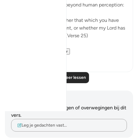
knowledge of the world beyond human perception:
"Say: I do not know whether that which you have
been promised is imminent, or whether my Lord has
set for it a distant term." (Verse 25)
In summary, t...
Bekijk meer
0
0
Lees meer lessen
Notities en reflecties
Je hebt geen aantekeningen of overwegingen bij dit
vers.
Leg je gedachten vast…